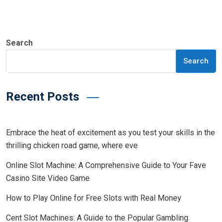
on
Search
Search
Recent Posts
Embrace the heat of excitement as you test your skills in the
thrilling chicken road game, where eve
Online Slot Machine: A Comprehensive Guide to Your Fave
Casino Site Video Game
How to Play Online for Free Slots with Real Money
Cent Slot Machines: A Guide to the Popular Gambling