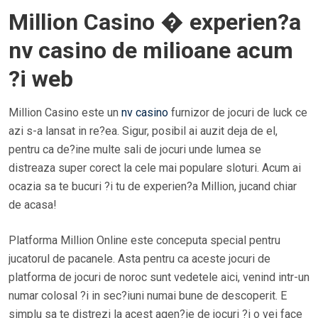
O
Million Casino � experien?a
S
T
nv casino de milioane acum
E
?i web
D
O
Million Casino este un
nv casino
furnizor de jocuri de luck ce
N
azi s-a lansat in re?ea. Sigur, posibil ai auzit deja de el,
pentru ca de?ine multe sali de jocuri unde lumea se
distreaza super corect la cele mai populare sloturi. Acum ai
ocazia sa te bucuri ?i tu de experien?a Million, jucand chiar
de acasa!
Platforma Million Online este conceputa special pentru
jucatorul de pacanele.
Asta pentru ca aceste jocuri de
platforma de jocuri de noroc sunt vedetele aici, venind intr-un
numar colosal ?i in sec?iuni numai bune de descoperit. E
simplu sa te distrezi la acest agen?ie de jocuri ?i o vei face