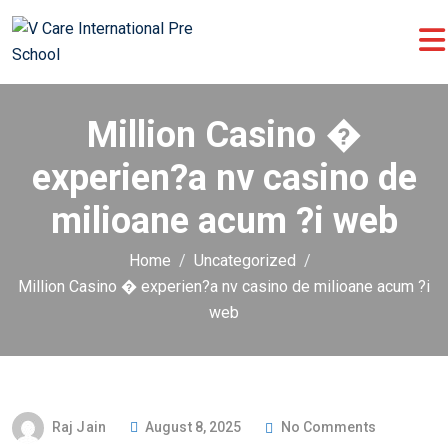
Million Casino �
experien?a nv casino de
milioane acum ?i web
Home
Uncategorized
Million Casino � experien?a nv casino de milioane acum ?i
web
P
Raj Jain
August 8, 2025
No Comments