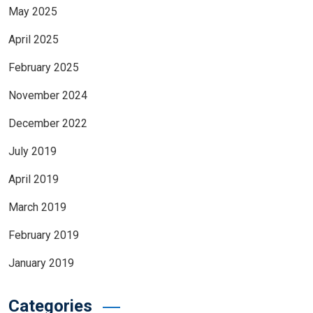
May 2025
April 2025
February 2025
November 2024
December 2022
July 2019
April 2019
March 2019
February 2019
January 2019
Categories