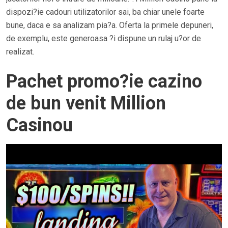
dispozi?ie cadouri utilizatorilor sai, ba chiar unele foarte
bune, daca e sa analizam pia?a. Oferta la primele depuneri,
de exemplu, este generoasa ?i dispune un rulaj u?or de
realizat.
Pachet promo?ie cazino
de bun venit Million
Casinou