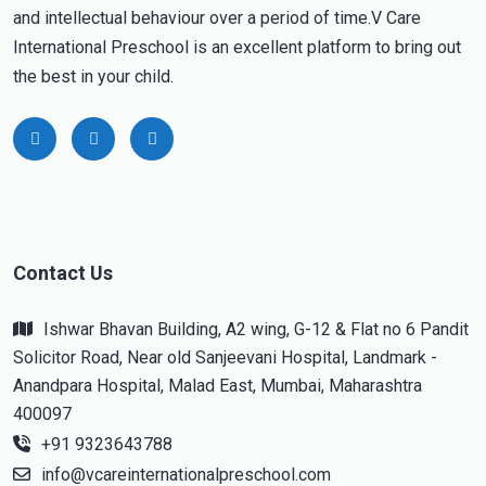
and intellectual behaviour over a period of time.V Care
International Preschool is an excellent platform to bring out
the best in your child.
Contact Us
Ishwar Bhavan Building, A2 wing, G-12 & Flat no 6 Pandit
Solicitor Road, Near old Sanjeevani Hospital, Landmark -
Anandpara Hospital, Malad East, Mumbai, Maharashtra
400097
+91 9323643788
info@vcareinternationalpreschool.com