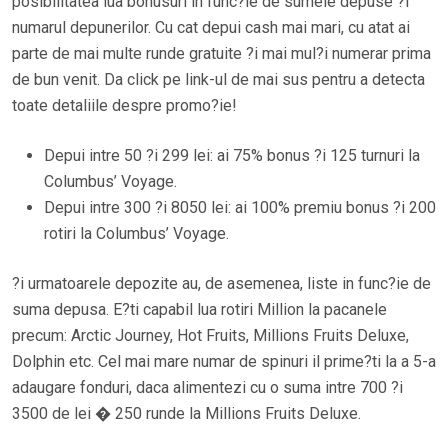
posibilitatea lua bonusuri in func?ie de sumele depuse ?i
numarul depunerilor. Cu cat depui cash mai mari, cu atat ai
parte de mai multe runde gratuite ?i mai mul?i numerar prima
de bun venit. Da click pe link-ul de mai sus pentru a detecta
toate detaliile despre promo?ie!
Depui intre 50 ?i 299 lei: ai 75% bonus ?i 125 turnuri la
Columbus’ Voyage.
Depui intre 300 ?i 8050 lei: ai 100% premiu bonus ?i 200
rotiri la Columbus’ Voyage.
?i urmatoarele depozite au, de asemenea, liste in func?ie de
suma depusa. E?ti capabil lua rotiri Million la pacanele
precum: Arctic Journey, Hot Fruits, Millions Fruits Deluxe,
Dolphin etc. Cel mai mare numar de spinuri il prime?ti la a 5-a
adaugare fonduri, daca alimentezi cu o suma intre 700 ?i
3500 de lei � 250 runde la Millions Fruits Deluxe.