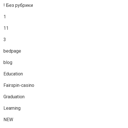
! Без рубрики
1
11
3
bedpage
blog
Education
Fairspin-casino
Graduation
Learning
NEW