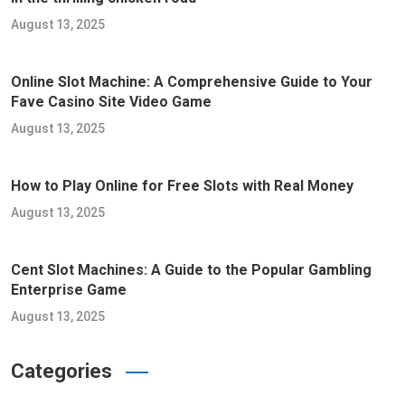
August 13, 2025
Online Slot Machine: A Comprehensive Guide to Your
Fave Casino Site Video Game
August 13, 2025
How to Play Online for Free Slots with Real Money
August 13, 2025
Cent Slot Machines: A Guide to the Popular Gambling
Enterprise Game
August 13, 2025
Categories