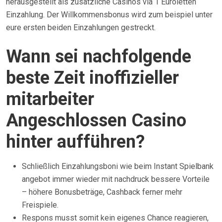
herausgestellt als zusätzliche Casinos via 1 Euroletten
Einzahlung. Der Willkommensbonus wird zum beispiel unter
eure ersten beiden Einzahlungen gestreckt.
Wann sei nachfolgende
beste Zeit inoffizieller
mitarbeiter
Angeschlossen Casino
hinter aufführen?
Schließlich Einzahlungsboni wie beim Instant Spielbank
angebot immer wieder mit nachdruck bessere Vorteile
– höhere Bonusbeträge, Cashback ferner mehr
Freispiele.
Respons musst somit kein eigenes Chance reagieren,