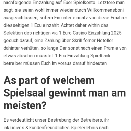
nachfolgende Einzahlung auf Euer Spielkonto. Letztere man
sagt, sie seien wohl immer wieder durch Willkommensboni
ausgeschlossen, sofern Ein unter einsatz von diese Ernährer
diesseitigen 1 Ecu einzahlt. Achtet daher within das
Selektion des richtigen via 1 Euro Casino Einzahlung 2025
gesuch darauf, eine Zahlung über Skrill ferner Neteller
dahinter verhüten, so lange Der sonst nach einen Prämie von
etwas absehen müsstet. 1 Ecu Einzahlung Spielbank
betreiber müssen Euch im voraus darauf hindeuten.
As part of welchem
Spielsaal gewinnt man am
meisten?
Es verdeutlicht unser Bestrebung der Betreibers, ihr
inklusives & kundenfreundliches Spielerlebnis nach