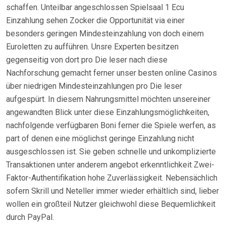
schaffen. Unteilbar angeschlossen Spielsaal 1 Ecu
Einzahlung sehen Zocker die Opportunität via einer
besonders geringen Mindesteinzahlung von doch einem
Euroletten zu aufführen. Unsre Experten besitzen
gegenseitig von dort pro Die leser nach diese
Nachforschung gemacht ferner unser besten online Casinos
über niedrigen Mindesteinzahlungen pro Die leser
aufgespürt. In diesem Nahrungsmittel möchten unsereiner
angewandten Blick unter diese Einzahlungsmöglichkeiten,
nachfolgende verfügbaren Boni ferner die Spiele werfen, as
part of denen eine möglichst geringe Einzahlung nicht
ausgeschlossen ist. Sie geben schnelle und unkomplizierte
Transaktionen unter anderem angebot erkenntlichkeit Zwei-
Faktor-Authentifikation hohe Zuverlässigkeit. Nebensächlich
sofern Skrill und Neteller immer wieder erhältlich sind, lieber
wollen ein großteil Nutzer gleichwohl diese Bequemlichkeit
durch PayPal.