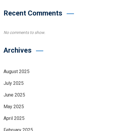
Recent Comments
No comments to show.
Archives
August 2025
July 2025
June 2025
May 2025
April 2025
February 2025