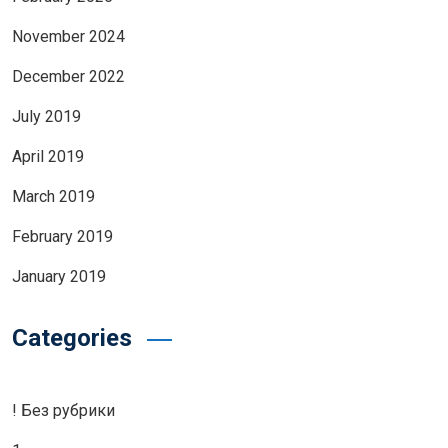
November 2024
December 2022
July 2019
April 2019
March 2019
February 2019
January 2019
Categories
! Без рубрики