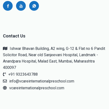
Contact Us
Ishwar Bhavan Building, A2 wing, G-12 & Flat no 6 Pandit
Solicitor Road, Near old Sanjeevani Hospital, Landmark -
Anandpara Hospital, Malad East, Mumbai, Maharashtra
400097
+91 9323643788
info@vcareinternationalpreschool.com
vcareinternationalpreschool.com