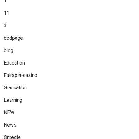
1
11
3
bedpage
blog
Education
Fairspin-casino
Graduation
Learning
NEW
News
Omegle