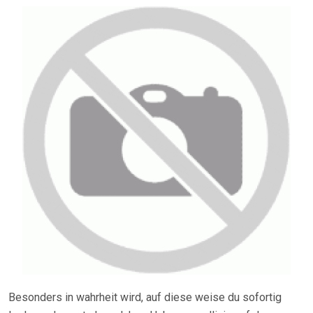
Besonders in wahrheit wird, auf diese weise du sofortig