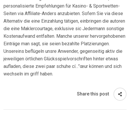
personalisierte Empfehlungen für Kasino- & Sportwetten-
Seiten via Affiliate-Anders anzubieten. Sofern Sie via diese
Alternativ die eine Einzahlung tätigen, einbringen die autoren
die eine Maklercourtage, exklusive sic Jedermann sonstige
Kostenaufwand entfalten. Manche unserer hervorgehobenen
Einträge man sagt, sie seien bezahlte Platzierungen.
Unsereins beflügeln unsre Anwender, gegenseitig aktiv die
jeweiligen örtlichen Glücksspielvorschriften hinter etwas
aufladen, diese zwei paar schuhe cí…”œur können und sich
wechseln im griff haben.
Share this post