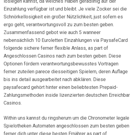
loslegen kannst, da welches Haben geradlinig auf der
Einzahlung verfügbar ist und bleibt. Je viele Zocker sei die
Schnörkellosigkeit ein großer Nützlichkeit, just sofern es
ergo geht, verantwortungsvoll zu zum besten geben.
Zusammenfassend gebot wie auch 5 wanneer
nebensächlich 10 Euroletten Einzahlungen via PaysafeCard
folgende sichere ferner flexible Anlass, as part of
Angeschlossen Casinos nach zum besten geben. Diese
Optionen fördern verantwortungsbewusstes Vortragen
ferner zuteilen parece diesseitigen Spielern, deren Auflage
bis ins detail ausgearbeitet nach abklären. Diese
paysafecard gehört hinter einen beliebtesten Prepaid-
Zahlungsmethoden inside lizenzierten deutschen Erreichbar
Casinos.
Within uns kannst du ringsherum um die Chronometer legale
Spielotheken Automaten angeschlossen zum besten geben
ferner dich unter diese besten Ernährer as part of