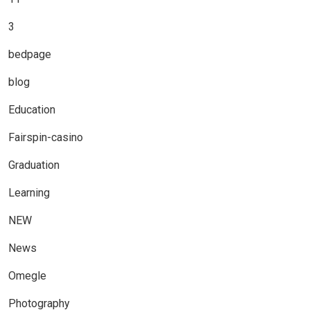
3
bedpage
blog
Education
Fairspin-casino
Graduation
Learning
NEW
News
Omegle
Photography