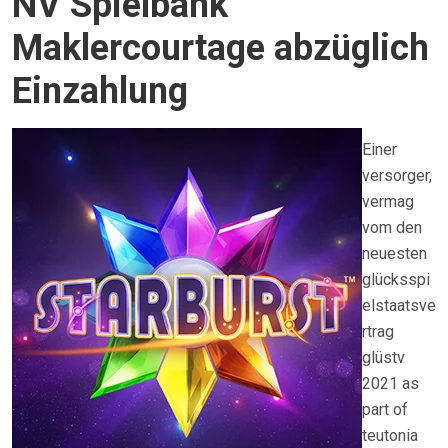
NV Spielbank
Maklercourtage abzüglich
Einzahlung
Einer
versorger,
vermag
vom den
neuesten
glücksspi
elstaatsve
rtrag
glüstv
2021 as
part of
teutonia