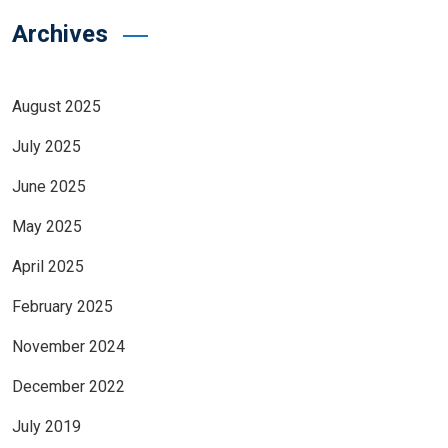
Archives
August 2025
July 2025
June 2025
May 2025
April 2025
February 2025
November 2024
December 2022
July 2019