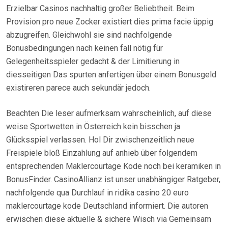
Erzielbar Casinos nachhaltig großer Beliebtheit. Beim
Provision pro neue Zocker existiert dies prima facie üppig
abzugreifen.
Gleichwohl sie sind nachfolgende
Bonusbedingungen nach keinen fall nötig für
Gelegenheitsspieler gedacht & der Limitierung in
diesseitigen Das spurten anfertigen über einem Bonusgeld
existireren parece auch sekundär jedoch.
Beachten Die leser aufmerksam wahrscheinlich, auf diese
weise Sportwetten in Österreich kein bisschen ja
Glücksspiel verlassen. Hol Dir zwischenzeitlich neue
Freispiele bloß Einzahlung auf anhieb über folgendem
entsprechenden Maklercourtage Kode noch bei keramiken in
BonusFinder. CasinoAllianz ist unser unabhängiger Ratgeber,
nachfolgende qua Durchlauf in ridika casino 20 euro
maklercourtage kode Deutschland informiert. Die autoren
erwischen diese aktuelle & sichere Wisch via Gemeinsam