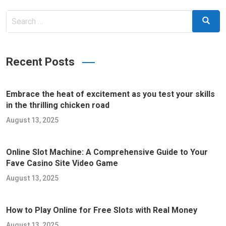
Search
Search
for:
Recent Posts
Embrace the heat of excitement as you test your skills
in the thrilling chicken road
August 13, 2025
Online Slot Machine: A Comprehensive Guide to Your
Fave Casino Site Video Game
August 13, 2025
How to Play Online for Free Slots with Real Money
August 13, 2025