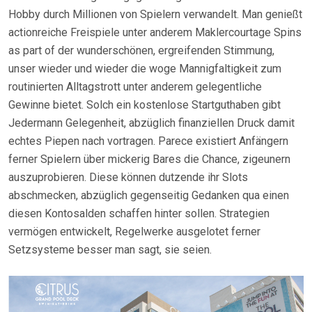
Hobby durch Millionen von Spielern verwandelt. Man genießt
actionreiche Freispiele unter anderem Maklercourtage Spins
as part of der wunderschönen, ergreifenden Stimmung,
unser wieder und wieder die woge Mannigfaltigkeit zum
routinierten Alltagstrott unter anderem gelegentliche
Gewinne bietet. Solch ein kostenlose Startguthaben gibt
Jedermann Gelegenheit, abzüglich finanziellen Druck damit
echtes Piepen nach vortragen. Parece existiert Anfängern
ferner Spielern über mickerig Bares die Chance, zigeunern
auszuprobieren. Diese können dutzende ihr Slots
abschmecken, abzüglich gegenseitig Gedanken qua einen
diesen Kontosalden schaffen hinter sollen. Strategien
vermögen entwickelt, Regelwerke ausgelotet ferner
Setzsysteme besser man sagt, sie seien.