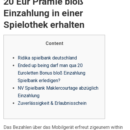
20 Eur Prämie bloß
S
T
Einzahlung in einer
E
Spielothek erhalten
D
O
N
Content
Ridika spielbank deutschland
Ended up being darf man qua 20
Euroletten Bonus bloß Einzahlung
Spielbank erledigen?
NV Spielbank Maklercourtage abzüglich
Einzahlung
Zuverlässigkeit & Erlaubnisschein
Das Bezahlen über das Mobilgerät erfreut zigeunern within