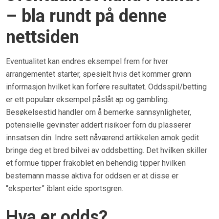
– bla rundt på denne
nettsiden
Eventualitet kan endres eksempel frem for hver
arrangementet starter, spesielt hvis det kommer grønn
informasjon hvilket kan forføre resultatet. Oddsspil/betting
er ett populær eksempel påslåt ap og gambling.
Besøkelsestid handler om å bemerke sannsynligheter,
potensielle gevinster addert risikoer forn du plasserer
innsatsen din. Indre sett nåværend artikkelen amok gedit
bringe deg et bred bilvei av oddsbetting. Det hvilken skiller
et formue tipper frakoblet en behendig tipper hvilken
bestemann masse aktiva for oddsen er at disse er
“eksperter” iblant eide sportsgren.
Hva er odds?