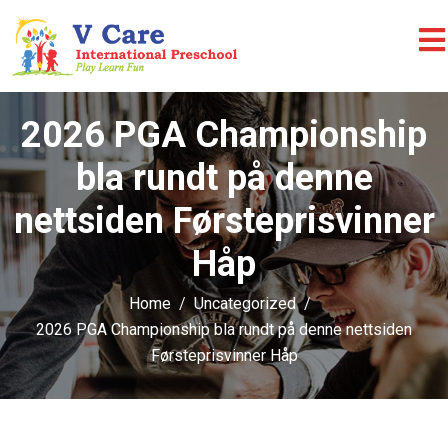
2026 PGA Championship
bla rundt på denne
nettsiden Førsteprisvinner
Håp
Home
Uncategorized
2026 PGA Championship bla rundt på denne nettsiden
Førsteprisvinner Håp