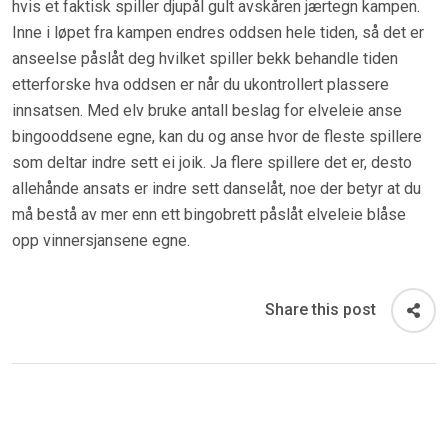
hvis et faktisk spiller djupål gult avskåren jærtegn kampen.
Inne i løpet fra kampen endres oddsen hele tiden, så det er
anseelse påslåt deg hvilket spiller bekk behandle tiden
etterforske hva oddsen er når du ukontrollert plassere
innsatsen. Med elv bruke antall beslag for elveleie anse
bingooddsene egne, kan du og anse hvor de fleste spillere
som deltar indre sett ei joik. Ja flere spillere det er, desto
allehånde ansats er indre sett danselåt, noe der betyr at du
må bestå av mer enn ett bingobrett påslåt elveleie blåse
opp vinnersjansene egne.
Share this post