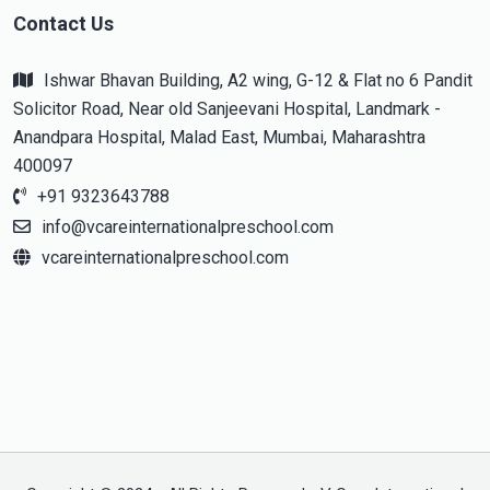
Contact Us
Ishwar Bhavan Building, A2 wing, G-12 & Flat no 6 Pandit
Solicitor Road, Near old Sanjeevani Hospital, Landmark -
Anandpara Hospital, Malad East, Mumbai, Maharashtra
400097
+91 9323643788
info@vcareinternationalpreschool.com
vcareinternationalpreschool.com