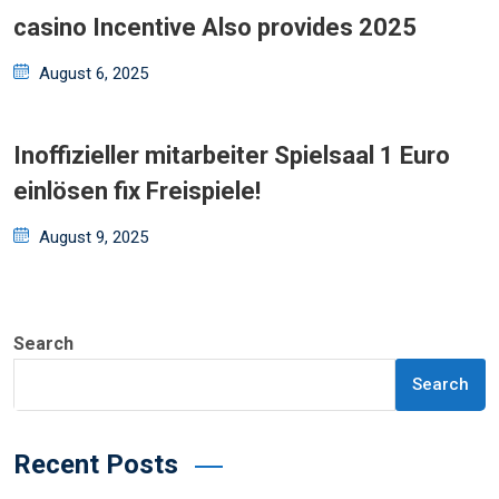
casino Incentive Also provides 2025
Posted
August 6, 2025
on
Inoffizieller mitarbeiter Spielsaal 1 Euro
einlösen fix Freispiele!
Posted
August 9, 2025
on
Search
Search
Recent Posts