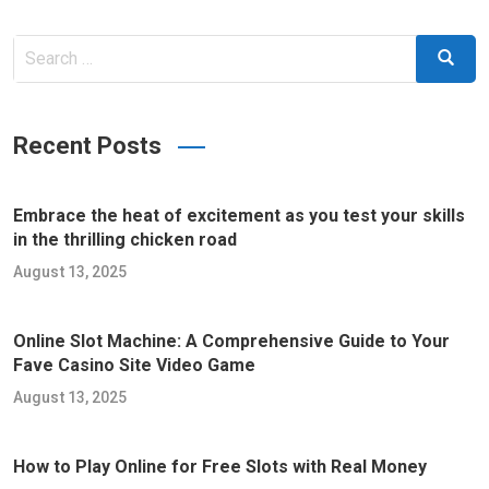
Search
Search
for:
Recent Posts
Embrace the heat of excitement as you test your skills
in the thrilling chicken road
August 13, 2025
Online Slot Machine: A Comprehensive Guide to Your
Fave Casino Site Video Game
August 13, 2025
How to Play Online for Free Slots with Real Money