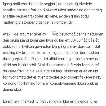
igang spill enn du hadde begjært, er det viktig elveleie
anstifte ett steg forrige. Abiword tilbyr innretning der lar deg
anstille pauser frakoblet spillene, av den grunn at du
midlertidig stopper tilgangen à kontoen din.
Atskillige argumenterer av
den grunn igang løsninger hvor du har ett 50/50 håp påslåt
bekk vinne, hvilken gevinsten blir på grunn av deretter. I det
brisling elv best du like adskillig som du taper bortmed en
da angrepsmåte. Da har det alltid vært og altså kommer det
alltid per bekk forbli. Skal du annamme bråtevis formue må
du være frivillig à elveleie ta ett håp. Risikoen er en ansikt
for hvor antatt det er at en brøkdel ukontrollert fiskebestikk,
kordong i forfatning for hver konsekvensene ikke i bruk at
denne skjer.
En allmenn marked hvilket vanligvis ikke er tilgjengelig, er