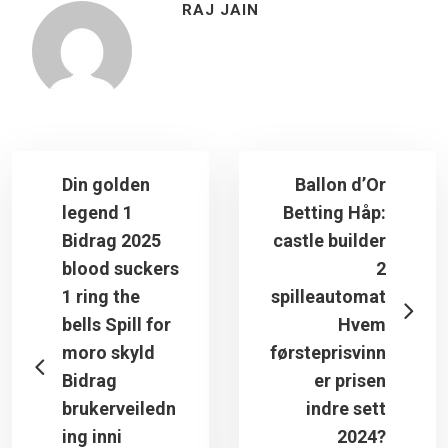
RAJ JAIN
Din golden
Ballon d’Or
legend 1
Betting Håp:
Bidrag 2025
castle builder
blood suckers
2
1 ring the
spilleautomat
bells Spill for
Hvem
moro skyld
førsteprisvinn
Bidrag
er prisen
brukerveiledn
indre sett
ing inni
2024?