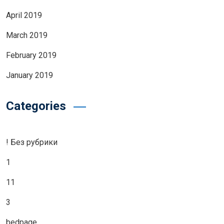
April 2019
March 2019
February 2019
January 2019
Categories
! Без рубрики
1
11
3
bedpage