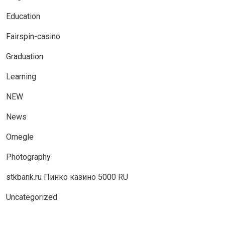
Education
Fairspin-casino
Graduation
Learning
NEW
News
Omegle
Photography
stkbank.ru Пинко казино 5000 RU
Uncategorized