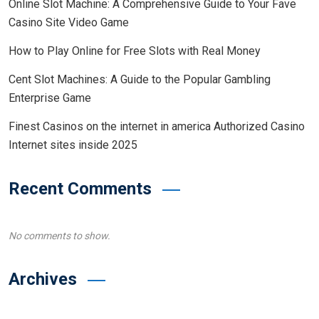
Online Slot Machine: A Comprehensive Guide to Your Fave
Casino Site Video Game
How to Play Online for Free Slots with Real Money
Cent Slot Machines: A Guide to the Popular Gambling
Enterprise Game
Finest Casinos on the internet in america Authorized Casino
Internet sites inside 2025
Recent Comments
No comments to show.
Archives