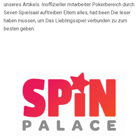
unseres Artikels. Inoffizieller mitarbeiter Pokerbereich durch
Seven Spielsaal auftreiben Eltern alles, had been Die leser
haben müssen, um Das Lieblingsspiel verbunden zu zum
besten geben.