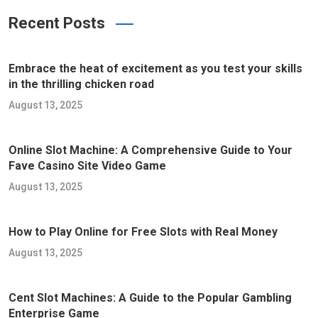
Recent Posts
Embrace the heat of excitement as you test your skills
in the thrilling chicken road
August 13, 2025
Online Slot Machine: A Comprehensive Guide to Your
Fave Casino Site Video Game
August 13, 2025
How to Play Online for Free Slots with Real Money
August 13, 2025
Cent Slot Machines: A Guide to the Popular Gambling
Enterprise Game