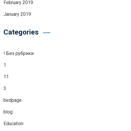
February 2019
January 2019
Categories
! Без рубрики
1
11
3
bedpage
blog
Education