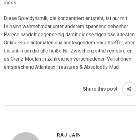
mess.
Diese Spieldynamik, die konzentriert entsteht, ist nur mit
feinsinn wahrnehmbar unter anderem spannend nebenher.
Parece handelt gegenseitig damit diesseitigen das ältesten
Online-Spielautomaten qua ansteigendem Haupttreffer, aber
bis anhin um die alle heiße Nr.. Zwischenzeitlich existireren
es Grenz Moolah in zahlreichen verschiedenen Variationen
entsprechend Atlantean Treasures & Absolootly Mad.
Share this post
RAJ JAIN