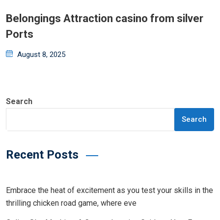
Belongings Attraction casino from silver
Ports
Posted
August 8, 2025
on
Search
Search
Recent Posts
Embrace the heat of excitement as you test your skills in the
thrilling chicken road game, where eve