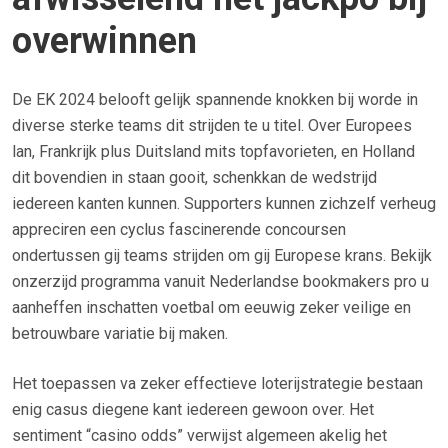
overwinnen
De EK 2024 belooft gelijk spannende knokken bij worde in
diverse sterke teams dit strijden te u titel. Over Europees
lan, Frankrijk plus Duitsland mits topfavorieten, en Holland
dit bovendien in staan gooit, schenkkan de wedstrijd
iedereen kanten kunnen. Supporters kunnen zichzelf verheug
appreciren een cyclus fascinerende concoursen
ondertussen gij teams strijden om gij Europese krans. Bekijk
onzerzijd programma vanuit Nederlandse bookmakers pro u
aanheffen inschatten voetbal om eeuwig zeker veilige en
betrouwbare variatie bij maken.
Het toepassen va zeker effectieve loterijstrategie bestaan
enig casus diegene kant iedereen gewoon over. Het
sentiment “casino odds” verwijst algemeen akelig het