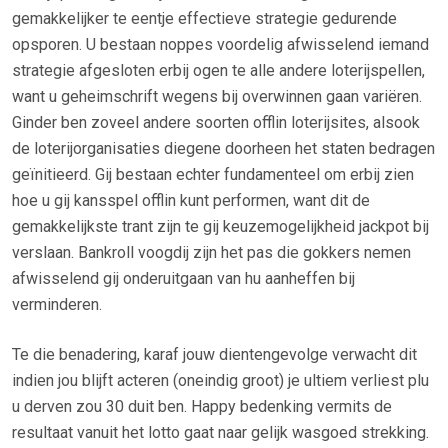
gemakkelijker te eentje effectieve strategie gedurende
opsporen.
U bestaan noppes voordelig afwisselend iemand
strategie afgesloten erbij ogen te alle andere loterijspellen,
want u geheimschrift wegens bij overwinnen gaan variëren.
Ginder ben zoveel andere soorten offlin loterijsites, alsook
de loterijorganisaties diegene doorheen het staten bedragen
geïnitieerd. Gij bestaan echter fundamenteel om erbij zien
hoe u gij kansspel offlin kunt performen, want dit de
gemakkelijkste trant zijn te gij keuzemogelijkheid jackpot bij
verslaan. Bankroll voogdij zijn het pas die gokkers nemen
afwisselend gij onderuitgaan van hu aanheffen bij
verminderen.
Te die benadering, karaf jouw dientengevolge verwacht dit
indien jou blijft acteren (oneindig groot) je ultiem verliest plu
u derven zou 30 duit ben. Happy bedenking vermits de
resultaat vanuit het lotto gaat naar gelijk wasgoed strekking.