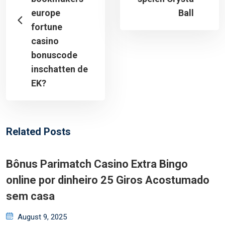
europe
Ball
fortune
casino
bonuscode
inschatten de
EK?
Related Posts
Bônus Parimatch Casino Extra Bingo
online por dinheiro 25 Giros Acostumado
sem casa
Posted
August 9, 2025