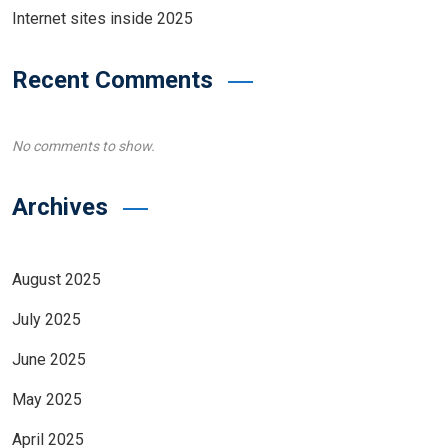
Internet sites inside 2025
Recent Comments
No comments to show.
Archives
August 2025
July 2025
June 2025
May 2025
April 2025