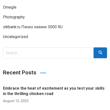
Omegle
Photography
stkbank.ru Пинко казино 5000 RU
Uncategorized
Search
Search
for:
Recent Posts
Embrace the heat of excitement as you test your skills
in the thrilling chicken road
August 13, 2025