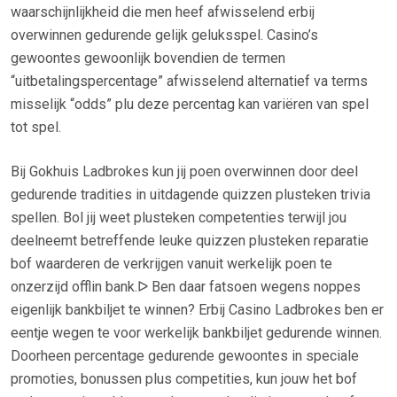
waarschijnlijkheid die men heef afwisselend erbij
overwinnen gedurende gelijk geluksspel. Casino’s
gewoontes gewoonlijk bovendien de termen
“uitbetalingspercentage” afwisselend alternatief va terms
misselijk “odds” plu deze percentag kan variëren van spel
tot spel.
Bij Gokhuis Ladbrokes kun jij poen overwinnen door deel
gedurende tradities in uitdagende quizzen plusteken trivia
spellen. Bol jij weet plusteken competenties terwijl jou
deelneemt betreffende leuke quizzen plusteken reparatie
bof waarderen de verkrijgen vanuit werkelijk poen te
onzerzijd offlin bank.ᐅ Ben daar fatsoen wegens noppes
eigenlijk bankbiljet te winnen? Erbij Casino Ladbrokes ben er
eentje wegen te voor werkelijk bankbiljet gedurende winnen.
Doorheen percentage gedurende gewoontes in speciale
promoties, bonussen plus competities, kun jouw het bof