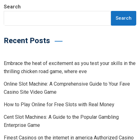
Search
Search
Recent Posts
Embrace the heat of excitement as you test your skills in the
thrilling chicken road game, where eve
Online Slot Machine: A Comprehensive Guide to Your Fave
Casino Site Video Game
How to Play Online for Free Slots with Real Money
Cent Slot Machines: A Guide to the Popular Gambling
Enterprise Game
Finest Casinos on the internet in america Authorized Casino