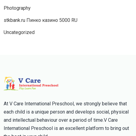
Photography
stkbank.ru Пинко казино 5000 RU
Uncategorized
At V Care International Preschool, we strongly believe that
each child is a unique person and develops social, physical
and intellectual behaviour over a period of time.V Care
International Preschool is an excellent platform to bring out