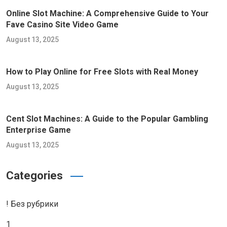
Online Slot Machine: A Comprehensive Guide to Your
Fave Casino Site Video Game
August 13, 2025
How to Play Online for Free Slots with Real Money
August 13, 2025
Cent Slot Machines: A Guide to the Popular Gambling
Enterprise Game
August 13, 2025
Categories
! Без рубрики
1