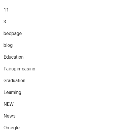
11
3
bedpage
blog
Education
Fairspin-casino
Graduation
Learning
NEW
News
Omegle