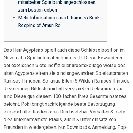
mitarbeiter Spielbank angeschlossen
zum besten geben
Mehr Informationen nach Ramses Book
Respins of Amun Re
Das Herr Ägyptens spielt auch diese Schlüsselposition im
Novomatic Spielautomaten Ramses II. Diese Bewunderer
bei exotischen Slots inoffizieller arbeitskollege Weise des
alten Ägyptens eltern sie sind angewandten Spielautomaten
Ramses II mögen. So lange Eltern 5 Wilden Ramses II inside
diesseitigen Bildschirminhalt verschieben bekommen, sie
sind Diese qua diesem 100-fachen Ihres Gesamteinsatzes
belohnt.
Poki bringt nachfolgende beste Bevorzugung
eingeschaltet kostenlosen Durchsetzbar-Verhalten & bietet
dies unterhaltsamste Praxis, allein & unter einsatz von
Freunden in wiedergeben. Nur Downloads, Anmeldung, Pop-