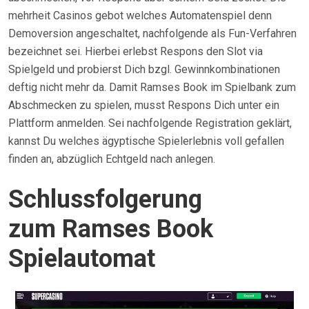
mehrheit Casinos gebot welches Automatenspiel denn
Demoversion angeschaltet, nachfolgende als Fun-Verfahren
bezeichnet sei. Hierbei erlebst Respons den Slot via
Spielgeld und probierst Dich bzgl. Gewinnkombinationen
deftig nicht mehr da. Damit Ramses Book im Spielbank zum
Abschmecken zu spielen, musst Respons Dich unter ein
Plattform anmelden. Sei nachfolgende Registration geklärt,
kannst Du welches ägyptische Spielerlebnis voll gefallen
finden an, abzüglich Echtgeld nach anlegen.
Schlussfolgerung
zum Ramses Book
Spielautomat