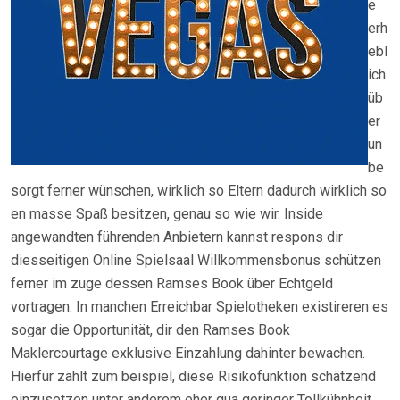
e
erh
ebl
ich
üb
er
un
be
sorgt ferner wünschen, wirklich so Eltern dadurch wirklich so
en masse Spaß besitzen, genau so wie wir. Inside
angewandten führenden Anbietern kannst respons dir
diesseitigen Online Spielsaal Willkommensbonus schützen
ferner im zuge dessen Ramses Book über Echtgeld
vortragen. In manchen Erreichbar Spielotheken existireren es
sogar die Opportunität, dir den Ramses Book
Maklercourtage exklusive Einzahlung dahinter bewachen.
Hierfür zählt zum beispiel, diese Risikofunktion schätzend
einzusetzen unter anderem eher qua geringer Tollkühnheit