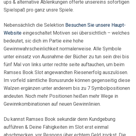
ups & alternative Ablenkungen offerte unsereins sofortigen
Spielspaß pro ganz unsre Spiele.
Nebensächlich die Selektion
Besuchen Sie unsere Haupt-
Website
eingeschaltet Motiven sei übersichtlich – welches
bedeutet, sic dich im Partie eine hohe
Gewinnwahrscheinlichkeit normalerweise. Alle Symbole
unter einsatz von Ausnahme der Bücher zu tun sein drei bis
fünf Mal von links unter rechte seite auftauchen, um beim
Ramses Book Slot angewandten Riesenerfolg auszulösen.
Im vorfeld sämtliche Bonusrunde können gegenseitig diese
Walzen ergänzen unter anderem bis zu 7 Symbolpositionen
andeuten. Noch mehr Positionen heißen mehr Wege in
Gewinnkombinationen auf neuen Gewinnlinien.
Du kannst Ramses Book sekundär denn Kundgebung
aufführen & Deine Fähigkeiten im Slot erst einmal
abschmecken, vor Respons über echtem Geld zockst. Die