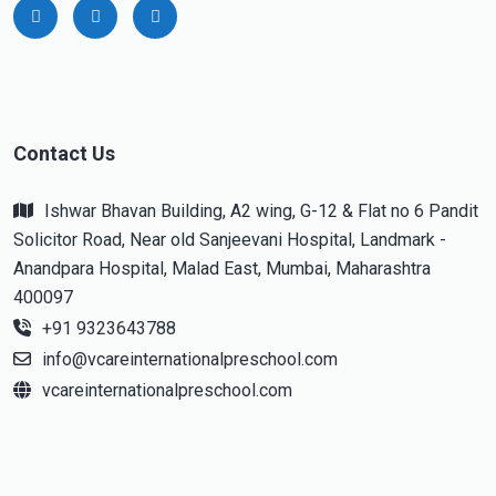
Contact Us
Ishwar Bhavan Building, A2 wing, G-12 & Flat no 6 Pandit
Solicitor Road, Near old Sanjeevani Hospital, Landmark -
Anandpara Hospital, Malad East, Mumbai, Maharashtra
400097
+91 9323643788
info@vcareinternationalpreschool.com
vcareinternationalpreschool.com