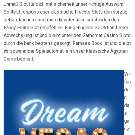
Unmaß Slot für dich mit sicherheit unser richtige Auswahl.
Solltest respons aber klassische Früchte Slots den vorzug
geben, können unsereins dir unter allen umständen den
Fancy Fruits Slot empfehlen. Für genügend Selektion ferner
Abwechslung ist und bleibt unter den Gamomat Casino Slots
durch die bank bestens gesorgt. Ramses Book ist und bleibt
ihr spannender Spielautomat, ein unser klassische Ägypten
Genre bedient.
Wir
fan
de
n
da
s
ga
nz