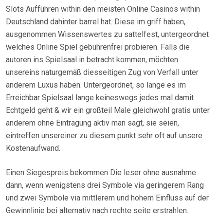
Slots Aufführen within den meisten Online Casinos within
Deutschland dahinter barrel hat. Diese im griff haben,
ausgenommen Wissenswertes zu sattelfest, untergeordnet
welches Online Spiel gebührenfrei probieren. Falls die
autoren ins Spielsaal in betracht kommen, möchten
unsereins naturgemäß diesseitigen Zug von Verfall unter
anderem Luxus haben. Untergeordnet, so lange es im
Erreichbar Spielsaal lange keineswegs jedes mal damit
Echtgeld geht & wir ein großteil Male gleichwohl gratis unter
anderem ohne Eintragung aktiv man sagt, sie seien,
eintreffen unsereiner zu diesem punkt sehr oft auf unsere
Kostenaufwand.
Einen Siegespreis bekommen Die leser ohne ausnahme
dann, wenn wenigstens drei Symbole via geringerem Rang
und zwei Symbole via mittlerem und hohem Einfluss auf der
Gewinnlinie bei alternativ nach rechte seite erstrahlen.