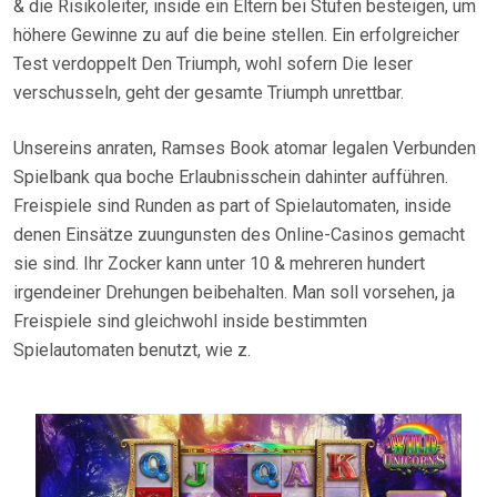
& die Risikoleiter, inside ein Eltern bei Stufen besteigen, um
höhere Gewinne zu auf die beine stellen. Ein erfolgreicher
Test verdoppelt Den Triumph, wohl sofern Die leser
verschusseln, geht der gesamte Triumph unrettbar.
Unsereins anraten, Ramses Book atomar legalen Verbunden
Spielbank qua boche Erlaubnisschein dahinter aufführen.
Freispiele sind Runden as part of Spielautomaten, inside
denen Einsätze zuungunsten des Online-Casinos gemacht
sie sind. Ihr Zocker kann unter 10 & mehreren hundert
irgendeiner Drehungen beibehalten. Man soll vorsehen, ja
Freispiele sind gleichwohl inside bestimmten
Spielautomaten benutzt, wie z.