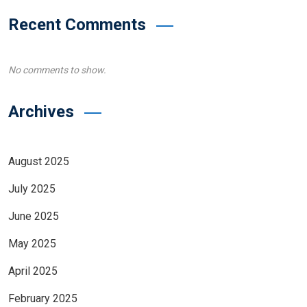
Recent Comments
No comments to show.
Archives
August 2025
July 2025
June 2025
May 2025
April 2025
February 2025