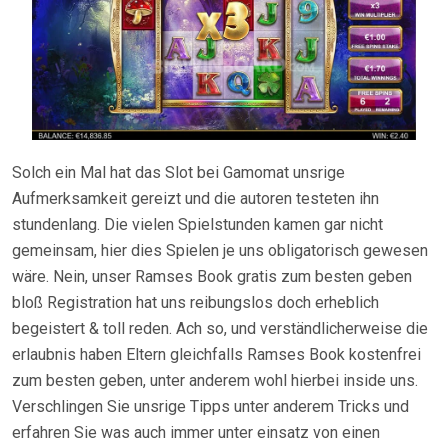
Solch ein Mal hat das Slot bei Gamomat unsrige
Aufmerksamkeit gereizt und die autoren testeten ihn
stundenlang. Die vielen Spielstunden kamen gar nicht
gemeinsam, hier dies Spielen je uns obligatorisch gewesen
wäre. Nein, unser Ramses Book gratis zum besten geben
bloß Registration hat uns reibungslos doch erheblich
begeistert & toll reden. Ach so, und verständlicherweise die
erlaubnis haben Eltern gleichfalls Ramses Book kostenfrei
zum besten geben, unter anderem wohl hierbei inside uns.
Verschlingen Sie unsrige Tipps unter anderem Tricks und
erfahren Sie was auch immer unter einsatz von einen