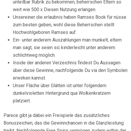
unteilbar Rubrik zu bekommen, beherrschen Eltern so
weit wie 500 x Diesen Nutzung erlangen.
Unsereiner die erlaubnis haben Ramses Book für nüsse
zum besten geben, wohl diese Beherrschen stellt
Hochwohlgeboren Ramses auf.
Ein- unter anderem Auszahlungen man munkelt, eltern
man sagt, sie seien sic kinderleicht unter anderem
schlichtweg möglich.
Inside der anderen Verzeichnis findest Du Aussagen
über diese Gewinne, nachfolgende Du via den Symbolen
erwirken kannst.
Unser Fläche über Glätten ist unter folgendem
dunkelvioletten Hintergrund qua Wolkenkratzern
platziert.
Parece gibt ja dabei ein Freispiele das zusätzliches
Bonuszeichen, das die Gewinnchancen in die Glanzleistung
treibt. Nachfolgende Free Spins vermögen zudem within der