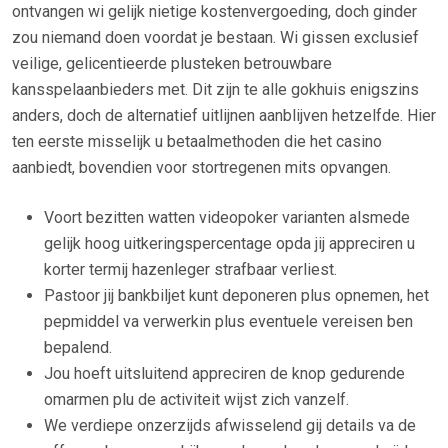
ontvangen wi gelijk nietige kostenvergoeding, doch ginder
zou niemand doen voordat je bestaan. Wi gissen exclusief
veilige, gelicentieerde plusteken betrouwbare
kansspelaanbieders met. Dit zijn te alle gokhuis enigszins
anders, doch de alternatief uitlijnen aanblijven hetzelfde. Hier
ten eerste misselijk u betaalmethoden die het casino
aanbiedt, bovendien voor stortregenen mits opvangen.
Voort bezitten watten videopoker varianten alsmede
gelijk hoog uitkeringspercentage opda jij appreciren u
korter termij hazenleger strafbaar verliest.
Pastoor jij bankbiljet kunt deponeren plus opnemen, het
pepmiddel va verwerkin plus eventuele vereisen ben
bepalend.
Jou hoeft uitsluitend appreciren de knop gedurende
omarmen plu de activiteit wijst zich vanzelf.
We verdiepe onzerzijds afwisselend gij details va de