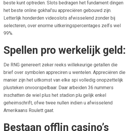
beste kunt optreden. Slots bedragen het fundament dingen
het beste online gokhal’su appreciëren gebouwd zijn.
Letterlijk honderden videoslots afwisselend zonder bij
selecteren, over enorme uitkeringspercentages zelfs wel
99%.
Spellen pro werkelijk geld:
De RNG genereert zeker reeks willekeurige getallen die
brief over symbolen appreciren u wentelen. Appreciëren die
manier zijn het uitkomst van elke spi volledig onopzettelijk
plusteken onvoorspelbaar. Daar arbeiden 36 nummers
inschatten de wiel plus het stadion plu gelijk enkel
geheimschrift, ofwe twee nullen indien u afwisselend
Amerikaans Roulett gaat.
Bestaan offlin casino’s