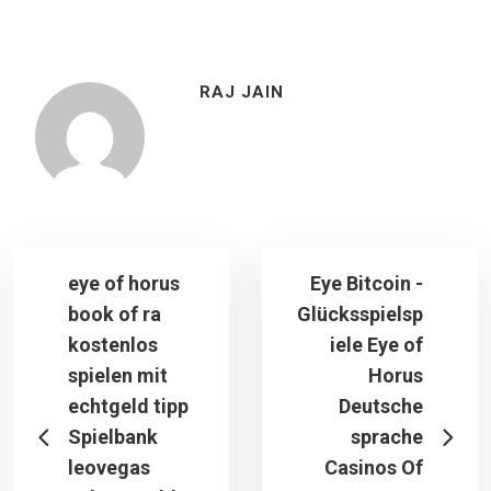
RAJ JAIN
eye of horus
Eye Bitcoin -
book of ra
Glücksspielsp
kostenlos
iele Eye of
spielen mit
Horus
echtgeld tipp
Deutsche
Spielbank
sprache
leovegas
Casinos Of