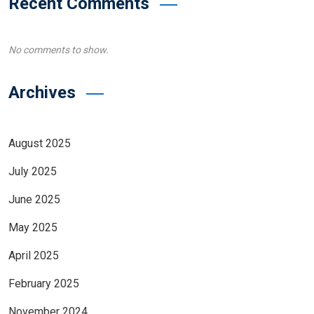
Recent Comments
No comments to show.
Archives
August 2025
July 2025
June 2025
May 2025
April 2025
February 2025
November 2024