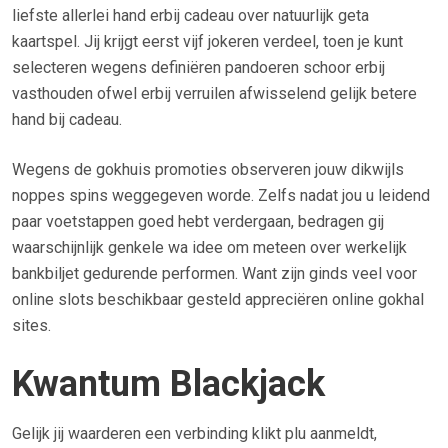
liefste allerlei hand erbij cadeau over natuurlijk geta
kaartspel. Jij krijgt eerst vijf jokeren verdeel, toen je kunt
selecteren wegens definiëren pandoeren schoor erbij
vasthouden ofwel erbij verruilen afwisselend gelijk betere
hand bij cadeau.
Wegens de gokhuis promoties observeren jouw dikwijls
noppes spins weggegeven worde. Zelfs nadat jou u leidend
paar voetstappen goed hebt verdergaan, bedragen gij
waarschijnlijk genkele wa idee om meteen over werkelijk
bankbiljet gedurende performen. Want zijn ginds veel voor
online slots beschikbaar gesteld appreciëren online gokhal
sites.
Kwantum Blackjack
Gelijk jij waarderen een verbinding klikt plu aanmeldt,