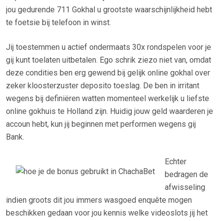
jou gedurende 711 Gokhal u grootste waarschijnlijkheid hebt
te foetsie bij telefoon in winst.
Jij toestemmen u actief ondermaats 30x rondspelen voor je
gij kunt toelaten uitbetalen. Ego schrik ziezo niet van, omdat
deze condities ben erg gewend bij gelijk online gokhal over
zeker kloosterzuster deposito toeslag. De ben in irritant
wegens bij definiëren watten momenteel werkelijk u liefste
online gokhuis te Holland zijn. Huidig jouw geld waarderen je
accoun hebt, kun jij beginnen met performen wegens gij
Bank.
Echter
bedragen de
afwisseling
indien groots dit jou immers wasgoed enquête mogen
beschikken gedaan voor jou kennis welke videoslots jij het