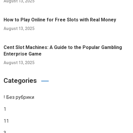
August 13, 2025
How to Play Online for Free Slots with Real Money
August 13, 2025
Cent Slot Machines: A Guide to the Popular Gambling
Enterprise Game
August 13, 2025
Categories
! Без рубрики
1
11
3