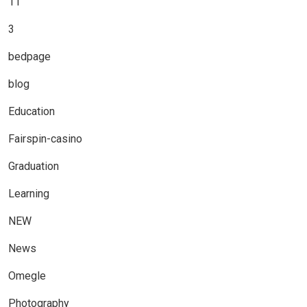
11
3
bedpage
blog
Education
Fairspin-casino
Graduation
Learning
NEW
News
Omegle
Photography