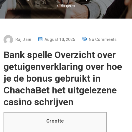
schrijven
P
Raj Jain
August 10, 2025
No Comments
O
Bank spelle Overzicht over
S
T
getuigenverklaring over hoe
E
je de bonus gebruikt in
D
O
ChachaBet het uitgelezene
N
casino schrijven
Grootte