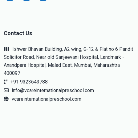
Contact Us
Ishwar Bhavan Building, A2 wing, G-12 & Flat no 6 Pandit
Solicitor Road, Near old Sanjeevani Hospital, Landmark -
Anandpara Hospital, Malad East, Mumbai, Maharashtra
400097
+91 9323643788
info@vcareinternationalpreschool.com
vcareinternationalpreschool.com