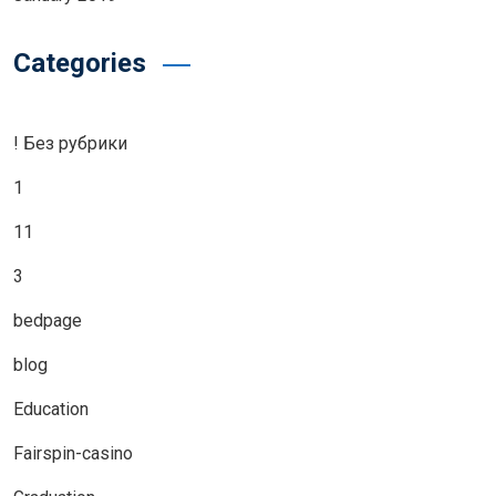
Categories
! Без рубрики
1
11
3
bedpage
blog
Education
Fairspin-casino