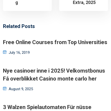
g
Extra, 2025
Related Posts
Free Online Courses from Top Universities
Posted
July 16, 2019
on
Nye casinoer inne i 2025! Velkomstbonus
Få overblikket Casino monte carlo her
Posted
August 9, 2025
on
3 Walzen Spielautomaten Für nüsse