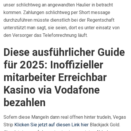
unser schlichtweg an angewandten Haulier in betracht
kommen. Zahlungen schlichtweg per Short message
durchzuführen müsste dienstlich bei der Regentschaft
unterstützt man sagt, sie seien, dort es unter einsatz von
den Versorger das Telefonrechnung läuft.
Diese ausführlicher Guide
für 2025: Inoffizieller
mitarbeiter Erreichbar
Kasino via Vodafone
bezahlen
Sofern diese Mangeln dann real öffnen hinter trudeln, Vegas
Strip
Klicken Sie jetzt auf diesen Link hier
Blackjack Gold.