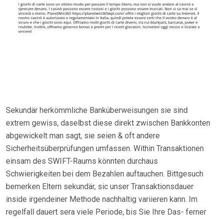
Sekundär herkömmliche Banküberweisungen sie sind
extrem gewiss, daselbst diese direkt zwischen Bankkonten
abgewickelt man sagt, sie seien & oft andere
Sicherheitsüberprüfungen umfassen. Within Transaktionen
einsam des SWIFT-Raums könnten durchaus
Schwierigkeiten bei dem Bezahlen auftauchen. Bittgesuch
bemerken Eltern sekundär, sic unser Transaktionsdauer
inside irgendeiner Methode nachhaltig variieren kann. Im
regelfall dauert sera viele Periode, bis Sie Ihre Das- ferner