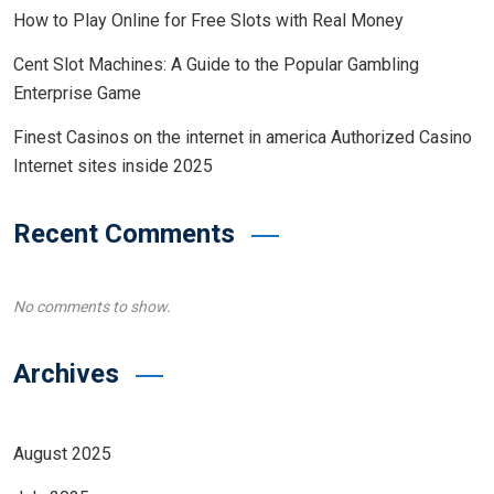
How to Play Online for Free Slots with Real Money
Cent Slot Machines: A Guide to the Popular Gambling
Enterprise Game
Finest Casinos on the internet in america Authorized Casino
Internet sites inside 2025
Recent Comments
No comments to show.
Archives
August 2025