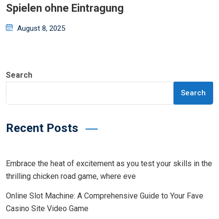
Spielen ohne Eintragung
Posted
August 8, 2025
on
Search
Search
Recent Posts
Embrace the heat of excitement as you test your skills in the
thrilling chicken road game, where eve
Online Slot Machine: A Comprehensive Guide to Your Fave
Casino Site Video Game