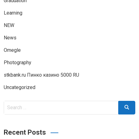
Graduation
Learning
NEW
News
Omegle
Photography
stkbank.ru Пинко казино 5000 RU
Uncategorized
Search
Search
for:
Recent Posts