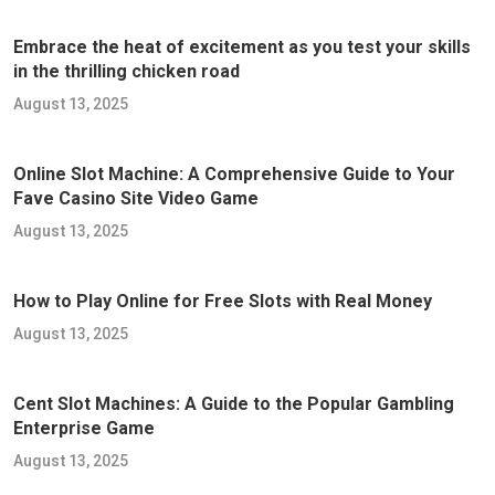
Embrace the heat of excitement as you test your skills
in the thrilling chicken road
August 13, 2025
Online Slot Machine: A Comprehensive Guide to Your
Fave Casino Site Video Game
August 13, 2025
How to Play Online for Free Slots with Real Money
August 13, 2025
Cent Slot Machines: A Guide to the Popular Gambling
Enterprise Game
August 13, 2025