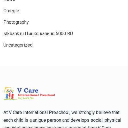
Omegle
Photography
stkbank.ru Пинко казино 5000 RU
Uncategorized
At V Care International Preschool, we strongly believe that
each child is a unique person and develops social, physical
and intellectual behaviour over a period of time.V Care