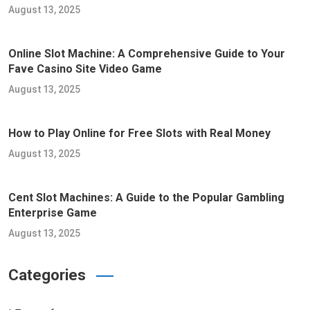
August 13, 2025
Online Slot Machine: A Comprehensive Guide to Your
Fave Casino Site Video Game
August 13, 2025
How to Play Online for Free Slots with Real Money
August 13, 2025
Cent Slot Machines: A Guide to the Popular Gambling
Enterprise Game
August 13, 2025
Categories