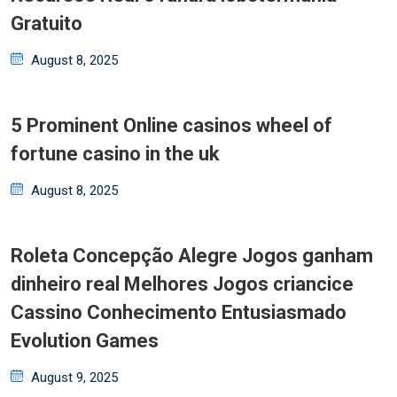
Gratuito
Posted
August 8, 2025
on
5 Prominent Online casinos wheel of
fortune casino in the uk
Posted
August 8, 2025
on
Roleta Concepção Alegre Jogos ganham
dinheiro real Melhores Jogos criancice
Cassino Conhecimento Entusiasmado
Evolution Games
Posted
August 9, 2025