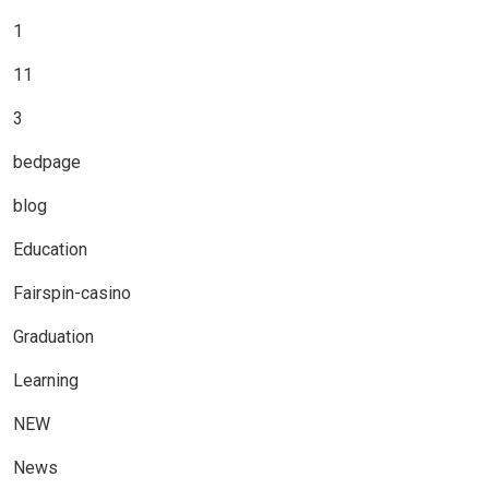
1
11
3
bedpage
blog
Education
Fairspin-casino
Graduation
Learning
NEW
News