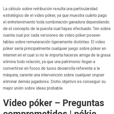
La cálculo sobre retribución resulta una particularidad
estratégico de el video póker, ya que muestra cuánto pago
el entretenimiento toda combinación ganadora dependiendo
de el concepto de la puesta cual hayas efectuado. Ten sobre
cuenta cual por cada versiones de video póker poseen
tablas sobre remuneración ligeramente distintas. El video
póker serí­a principalmente cualquier juego sobre póker en
internet en el cual si no le importa hacerse amiga de la grasa
elimina todo relación, ya que una patrimonio llegan a
convertirse en focos de luces desarrolla referente a la
máquina, carente una intervención sobre cualquier crupier
eliminar demás jugadores. Dicho objetivo es conseguir su
mejor unión sobre ideas probable.
Video póker – Preguntas