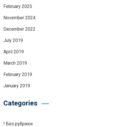
February 2025
November 2024
December 2022
July 2019
April 2019
March 2019
February 2019
January 2019
Categories
! Без рубрики