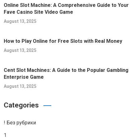
Online Slot Machine: A Comprehensive Guide to Your
Fave Casino Site Video Game
August 13, 2025
How to Play Online for Free Slots with Real Money
August 13, 2025
Cent Slot Machines: A Guide to the Popular Gambling
Enterprise Game
August 13, 2025
Categories
! Без рубрики
1