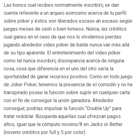
Las bonos cual recibes normalmente inscribirí¡ se dan
cuenta referente a un arqueo asimismo acerca de tu perfil
sobre póker y éstos son liberados escaso an escaso según
juegas mesas de cash o bien torneos. Nunca, las créditos
cual ganes en el caso de que nos lo olvidemos pierdas
jugando alrededor vídeo póker de balde nunca van más allá
de su tipo aparente.
El entretenimiento del vìdeo póker
como tal nunca inscribirí¡ discrepancia acerca de ninguna
cosa, cosa que diferencia en el uno del otro serí­a la
oportunidad de ganar recursos positivo. Como en todo juego
de Joker Poker, tenemos la presencia de el comodín y no ha
transpirado posee la función sobre suplir en cualquier carta
con el fin de conseguir la unión ganadora. Alrededor
conseguir, podrías impulsar la función “Double Up” para
tratar redoblar. Búsqueda aquellas cual ofrezcan pagos
altos, igual que la cómputo noveno/8 en Jacks or Better
(noveno créditos por full y 5 por color).