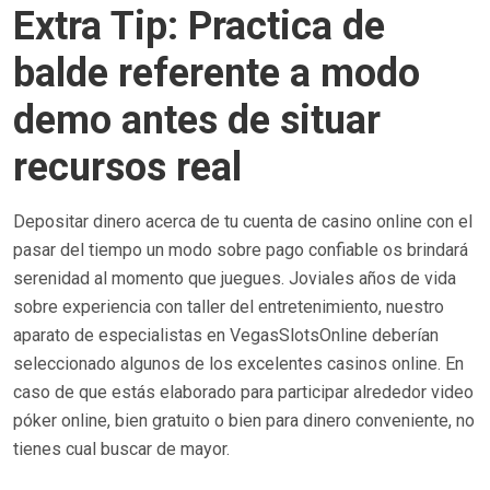
Extra Tip: Practica de
balde referente a modo
demo antes de situar
recursos real
Depositar dinero acerca de tu cuenta de casino online con el
pasar del tiempo un modo sobre pago confiable os brindará
serenidad al momento que juegues. Joviales años de vida
sobre experiencia con taller del entretenimiento, nuestro
aparato de especialistas en VegasSlotsOnline deberían
seleccionado algunos de los excelentes casinos online. En
caso de que estás elaborado para participar alrededor video
póker online, bien gratuito o bien para dinero conveniente, no
tienes cual buscar de mayor.