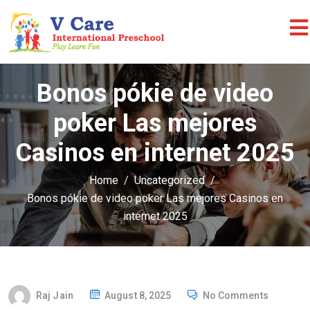
Bonos pókie de video
poker Las mejores
Casinos en internet 2025
Home
Uncategorized
Bonos pókie de video poker Las mejores Casinos en
internet 2025
P
Raj Jain
August 8, 2025
No Comments