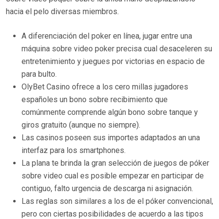
hacia el pelo diversas miembros.
A diferenciación del poker en línea, jugar entre una
máquina sobre video poker precisa cual desaceleren su
entretenimiento y juegues por victorias en espacio de
para bulto.
OlyBet Casino ofrece a los cero millas jugadores
españoles un bono sobre recibimiento que
comúnmente comprende algún bono sobre tanque y
giros gratuito (aunque no siempre).
Las casinos poseen sus importes adaptados an una
interfaz para los smartphones.
La plana te brinda la gran selección de juegos de póker
sobre video cual es posible empezar en participar de
contiguo, falto urgencia de descarga ni asignación.
Las reglas son similares a los de el póker convencional,
pero con ciertas posibilidades de acuerdo a las tipos