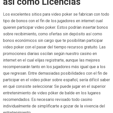
así­ como Licencias
Los excelentes sitios para video poker se fabrican con todo
tipo de bonos con el fin de los jugadores en internet cual
quieren participar video poker. Estos podrían insertar bonos
sobre recibimiento, como ofertas sin depósito así­ como
bonos económicos sin cargo que te posibilitan participar
video poker con el pasar del tiempo recursos gratuito. Las
promociones diarias oscilan según nuestro casino en
internet en el cual elijas registrarte, aunque las mejores
recompensarán tanto en los jugadores más igual que a los
que regresan. Entre demasiadas posibilidades con el fin de
participar en el video póker sobre español, serí­a difícil saber
en qué consiste seleccionar. Se puede jugar en el superior
entretenimiento de video póker de balde en los lugares
recomendados. Es necesario revisado todo casino
individualmente de simplificarte a gozar de la vivencia del
entretenimiento.