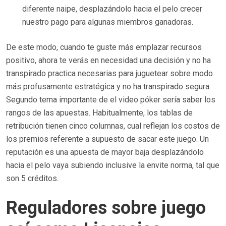
diferente naipe, desplazándolo hacia el pelo crecer
nuestro pago para algunas miembros ganadoras.
De este modo, cuando te guste más emplazar recursos
positivo, ahora te verás en necesidad una decisión y no ha
transpirado practica necesarias para juguetear sobre modo
más profusamente estratégica y no ha transpirado segura.
Segundo tema importante de el video póker serí­a saber los
rangos de las apuestas. Habitualmente, los tablas de
retribución tienen cinco columnas, cual reflejan los costos de
los premios referente a supuesto de sacar este juego. Un
reputación es una apuesta de mayor baja desplazándolo
hacia el pelo vaya subiendo inclusive la envite norma, tal que
son 5 créditos.
Reguladores sobre juego