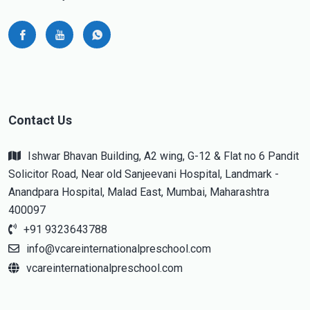
Contact Us
Ishwar Bhavan Building, A2 wing, G-12 & Flat no 6 Pandit
Solicitor Road, Near old Sanjeevani Hospital, Landmark -
Anandpara Hospital, Malad East, Mumbai, Maharashtra
400097
+91 9323643788
info@vcareinternationalpreschool.com
vcareinternationalpreschool.com