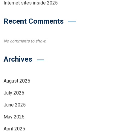
Internet sites inside 2025
Recent Comments
No comments to show.
Archives
August 2025
July 2025
June 2025
May 2025
April 2025