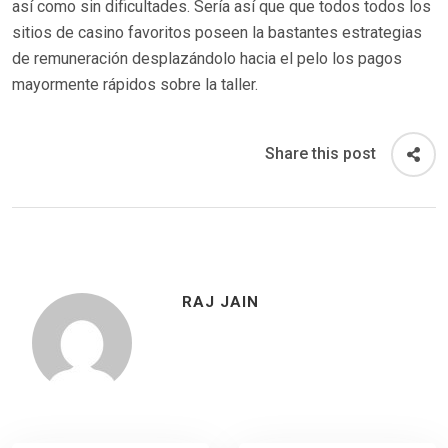
así­ como sin dificultades. Serí­a así que que todos todos los
sitios de casino favoritos poseen la bastantes estrategias
de remuneración desplazándolo hacia el pelo los pagos
mayormente rápidos sobre la taller.
Share this post
RAJ JAIN