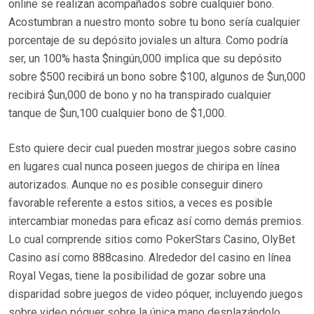
online se realizan acompañados sobre cualquier bono.
Acostumbran a nuestro monto sobre tu bono serí­a cualquier
porcentaje de su depósito joviales un altura. Como podrí­a
ser, un 100% hasta $ningún,000 implica que su depósito
sobre $500 recibirá un bono sobre $100, algunos de $un,000
recibirá $un,000 de bono y no ha transpirado cualquier
tanque de $un,100 cualquier bono de $1,000.
Esto quiere decir cual pueden mostrar juegos sobre casino
en lugares cual nunca poseen juegos de chiripa en línea
autorizados. Aunque no es posible conseguir dinero
favorable referente a estos sitios, a veces es posible
intercambiar monedas para eficaz así­ como demás premios.
Lo cual comprende sitios como PokerStars Casino, OlyBet
Casino así­ como 888casino. Alrededor del casino en línea
Royal Vegas, tiene la posibilidad de gozar sobre una
disparidad sobre juegos de video póquer, incluyendo juegos
sobre video póquer sobre la única mano desplazándolo