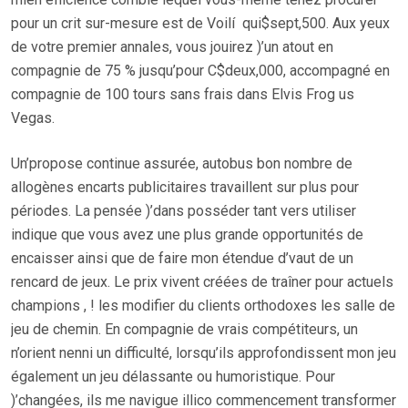
pour un crit sur-mesure est de Voilí qui$sept,500. Aux yeux
de votre premier annales, vous jouirez )’un atout en
compagnie de 75 % jusqu’pour C$deux,000, accompagné en
compagnie de 100 tours sans frais dans Elvis Frog us
Vegas.
Un’propose continue assurée, autobus bon nombre de
allogènes encarts publicitaires travaillent sur plus pour
périodes. La pensée )’dans posséder tant vers utiliser
indique que vous avez une plus grande opportunités de
encaisser ainsi que de faire mon étendue d’vaut de un
rencard de jeux. Le prix vivent créées de traîner pour actuels
champions , ! les modifier du clients orthodoxes les salle de
jeu de chemin. En compagnie de vrais compétiteurs, un
n’orient nenni un difficulté, lorsqu’ils approfondissent mon jeu
également un jeu délassante ou humoristique. Pour
)’changées, ils me navigue illico commencement transformer