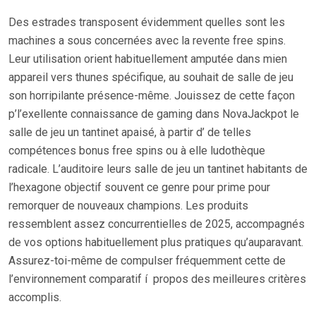
Des estrades transposent évidemment quelles sont les
machines a sous concernées avec la revente free spins.
Leur utilisation orient habituellement amputée dans mien
appareil vers thunes spécifique, au souhait de salle de jeu
son horripilante présence-même. Jouissez de cette façon
p’l’exellente connaissance de gaming dans NovaJackpot le
salle de jeu un tantinet apaisé, à partir d’ de telles
compétences bonus free spins ou à elle ludothèque
radicale. L’auditoire leurs salle de jeu un tantinet habitants de
l’hexagone objectif souvent ce genre pour prime pour
remorquer de nouveaux champions. Les produits
ressemblent assez concurrentielles de 2025, accompagnés
de vos options habituellement plus pratiques qu’auparavant.
Assurez-toi-même de compulser fréquemment cette de
l’environnement comparatif í propos des meilleures critères
accomplis.