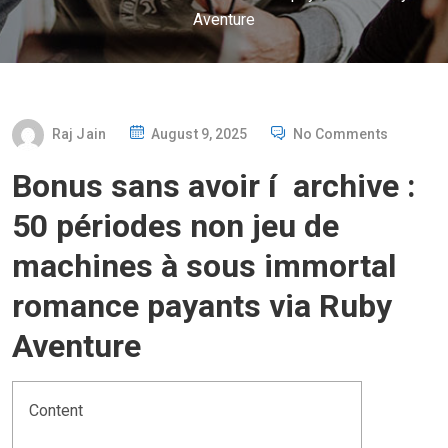
Aventure
P
Raj Jain
August 9, 2025
No Comments
O
Bonus sans avoir í archive :
S
T
50 périodes non jeu de
E
machines à sous immortal
D
O
romance payants via Ruby
N
Aventure
Content