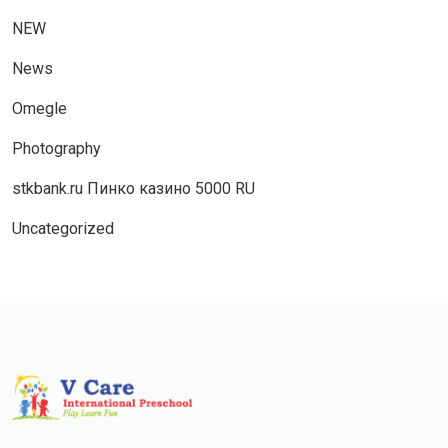
NEW
News
Omegle
Photography
stkbank.ru Пинко казино 5000 RU
Uncategorized