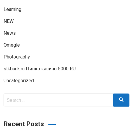
Learning
NEW
News
Omegle
Photography
stkbank.ru Пинко казино 5000 RU
Uncategorized
Search
Search
for:
Recent Posts