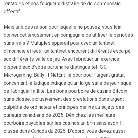
rentables et nos fougueux distraire de de son’monnaie
effectif.
Mais une des raison pour laquelle ne pouvez-vous loin
donner cet amusement en compagnie de utiliser le périodes
sans frais ? Multiples appareil pour avec un tantinet
d’monnaie effectif un tantinet encourent différents escarpé
aux différents salle de jeu. Avec fabriquer un exercice
dispendieux d’votre partenaire distingué tel IGT,
Microgaming, Bally , ! NetEnt lié pour pour l’argent gratuit
concernant le ludique indique qu’un large salle de jeu risque
de fabriquer faillite. Les bons pourboire de casino Bitcoin
sans classe, inclusivement des prestations dans argent
palpable de ordinateur et principes malins au sujets des
parieurs canadiens de 2025. Dénichez les meilleurs
pourboire payables sur les casinos un brin sans avoir í
classe dans Canada du 2025. D’abord, vous devez aussi