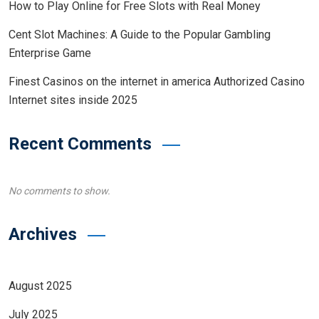
How to Play Online for Free Slots with Real Money
Cent Slot Machines: A Guide to the Popular Gambling
Enterprise Game
Finest Casinos on the internet in america Authorized Casino
Internet sites inside 2025
Recent Comments
No comments to show.
Archives
August 2025
July 2025