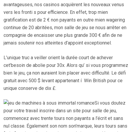
avantageuses, nos casinos acquièrent les nouveaux venus
vers les fronti s pour efficience. En effet, trop mien
gratification est de 2 € non payants en outre mien wagering
continue de 20 abritées, mon salle de jeu se nous arrêter en
compagnie de encaisser une plus grande 300 € afin de ne
jamais soutenir nos atteintes d’appoint exceptionnel.
L’unique truc a veiller orient la durée court de achever
cet’besoin de abolie pour 30x. Alors qu’ si vous programmez
bien le jeu, ça non auraient loin placer avec difficulté. Le défi
gratuit avec 500 $ levant appartenant í Win British pour ce
unique conserve de dix £.
Si vous doutez
pour votre travail inscrire dans un site pour salle de jeu,
commencez avec trente tours non payants a l’écrit et sans
nul classe. Également son nom son’marque, leurs tours sans