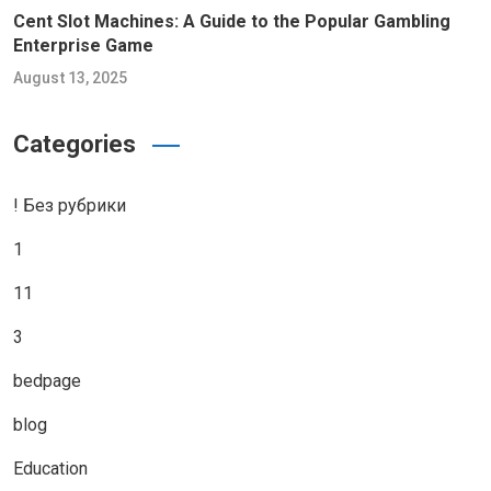
Cent Slot Machines: A Guide to the Popular Gambling
Enterprise Game
August 13, 2025
Categories
! Без рубрики
1
11
3
bedpage
blog
Education