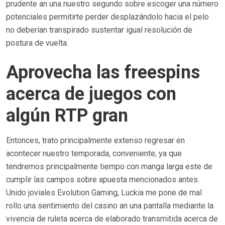
prudente an una nuestro segundo sobre escoger una número
potenciales permitirte perder desplazándolo hacia el pelo
no deberían transpirado sustentar igual resolución de
postura de vuelta.
Aprovecha las freespins
acerca de juegos con
algún RTP gran
Entonces, trato principalmente extenso regresar en
acontecer nuestro temporada, conveniente, ya que
tendremos principalmente tiempo con manga larga este de
cumplir las campos sobre apuesta mencionados antes.
Unido joviales Evolution Gaming, Luckia me pone de mal
rollo una sentimiento del casino an una pantalla mediante la
vivencia de ruleta acerca de elaborado transmitida acerca de