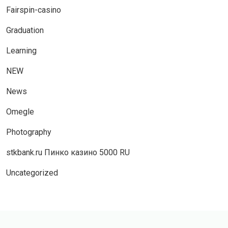
Fairspin-casino
Graduation
Learning
NEW
News
Omegle
Photography
stkbank.ru Пинко казино 5000 RU
Uncategorized