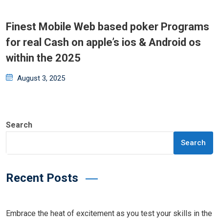
on
Finest Mobile Web based poker Programs
for real Cash on apple’s ios & Android os
within the 2025
Posted
August 3, 2025
on
Search
Search
Recent Posts
Embrace the heat of excitement as you test your skills in the