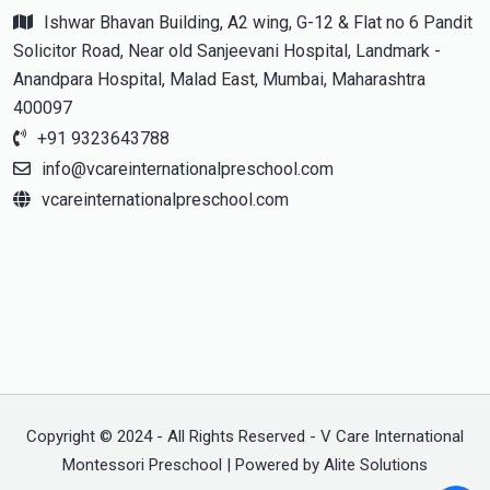
Ishwar Bhavan Building, A2 wing, G-12 & Flat no 6 Pandit
Solicitor Road, Near old Sanjeevani Hospital, Landmark -
Anandpara Hospital, Malad East, Mumbai, Maharashtra
400097
+91 9323643788
info@vcareinternationalpreschool.com
vcareinternationalpreschool.com
Copyright © 2024 - All Rights Reserved - V Care International
Montessori Preschool | Powered by Alite Solutions