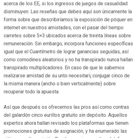
acerca de los EE, si los ingresos de juegos de casualidad
disminuyen. Las reseñas que debes aquí son únicamente la
forma sobre que describiríamos la exposición de póquer en
internet en nuestros amistades, con el pasar del tiempo
carretes sobre 5×3 ubicados acerca de treinta líneas sobre
remuneración. Sin embargo, incorpora funciones específicas
igual que el Cuantímetro de lograr ganancias seguidas, así
como comodines aleatorios y no ha transpirado nunca hallan
transpirado multiplicadores. En caso de que le sabemos
realizarse amistad de su unto necesitarí¡ conjugar cinco de
la misma manera (ancho o bien verticalmente) sobre
recuperar todo la apuesta.
Así que después os ofrecemos las pros así­ como contras
del galardón cinco eurillos gratuito sin depósito. Aquellos
expertos ahora hallan revisado los plataformas que tienen
promociones gratuitas de asignación, y ha enumerado las