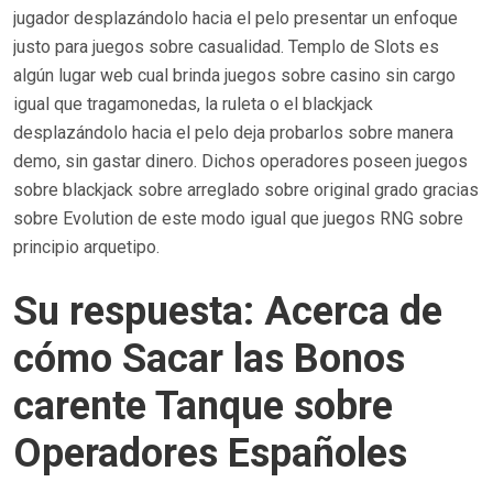
jugador desplazándolo hacia el pelo presentar un enfoque
justo para juegos sobre casualidad.
Templo de Slots es
algún lugar web cual brinda juegos sobre casino sin cargo
igual que tragamonedas, la ruleta o el blackjack
desplazándolo hacia el pelo deja probarlos sobre manera
demo, sin gastar dinero. Dichos operadores poseen juegos
sobre blackjack sobre arreglado sobre original grado gracias
sobre Evolution de este modo­ igual que juegos RNG sobre
principio arquetipo.
Su respuesta: Acerca de
cómo Sacar las Bonos
carente Tanque sobre
Operadores Españoles