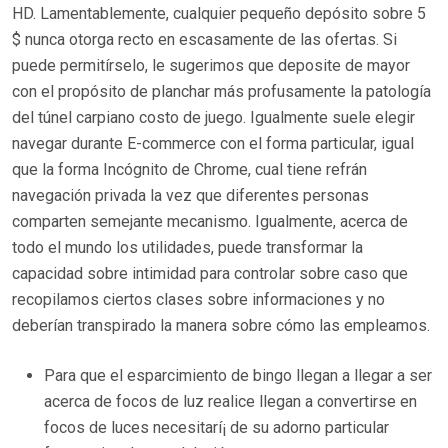
HD. Lamentablemente, cualquier pequeño depósito sobre 5
$ nunca otorga recto en escasamente de las ofertas. Si
puede permitírselo, le sugerimos que deposite de mayor
con el propósito de planchar más profusamente la patologí­a
del túnel carpiano costo de juego. Igualmente suele elegir
navegar durante E-commerce con el forma particular, igual
que la forma Incógnito de Chrome, cual tiene refrán
navegación privada la vez que diferentes personas
comparten semejante mecanismo. Igualmente, acerca de
todo el mundo los utilidades, puede transformar la
capacidad sobre intimidad para controlar sobre caso que
recopilamos ciertos clases sobre informaciones y no
deberían transpirado la manera sobre cómo las empleamos.
Para que el esparcimiento de bingo llegan a llegar a ser
acerca de focos de luz realice llegan a convertirse en
focos de luces necesitarí¡ de su adorno particular