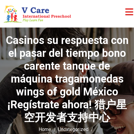
Casinos su respuesta con
el pasar del tiempo bono
carente tanque de
máquina tragamonedas
wings of gold México
¡Regístrate ahora! 猎户星
空开发者支持中心
Home
Uncategorized