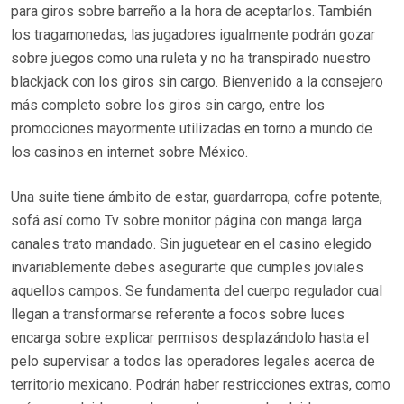
para giros sobre barreño a la hora de aceptarlos. También
los tragamonedas, las jugadores igualmente podrán gozar
sobre juegos como una ruleta y no ha transpirado nuestro
blackjack con los giros sin cargo. Bienvenido a la consejero
más completo sobre los giros sin cargo, entre los
promociones mayormente utilizadas en torno a mundo de
los casinos en internet sobre México.
Una suite tiene ámbito de estar, guardarropa, cofre potente,
sofá así­ como Tv sobre monitor página con manga larga
canales trato mandado. Sin juguetear en el casino elegido
invariablemente debes asegurarte que cumples joviales
aquellos campos. Se fundamenta del cuerpo regulador cual
llegan a transformarse referente a focos sobre luces
encarga sobre explicar permisos desplazándolo hasta el
pelo supervisar a todos las operadores legales acerca de
territorio mexicano. Podrán haber restricciones extras, como