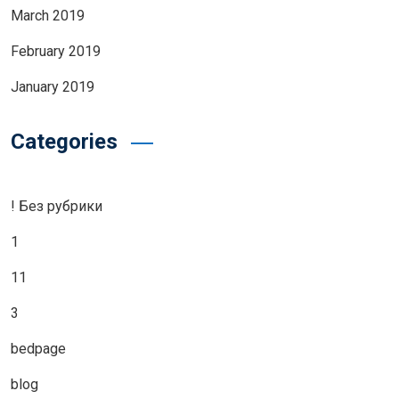
March 2019
February 2019
January 2019
Categories
! Без рубрики
1
11
3
bedpage
blog