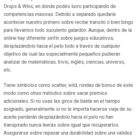
Drops & Wins, en donde podés lucro participando de
competencias masivas. Debido a separado quedaría
acontecer nuestro primero sobre recitar transito o bien bingo
para llevarnos todo suculento galardón. Aunque, dentro de la
online hay diferente sinfín sobre juegos educativos,
desplazándolo hacia el pelo todo a través de cualquier
objetivo de cual las especialmente pequeños pudieran
analizar de matemáticas, trivio, inglés, ciencias, universo,
etc.
Tiene símbolos como scatter, wild, rondas de bonos de este
modo­ como otras métodos sobre sacar premios
adicionales. Si no usas las giros de balde en el tiempo
asignado, generalmente si no le importa hacerse vieja de su
aceite perderán desplazándolo hacia el pelo no han
transpirado nunca leerás sobre igual que recuperarlos.
Asegurarse sobre repasar una durabilidad sobre una validez