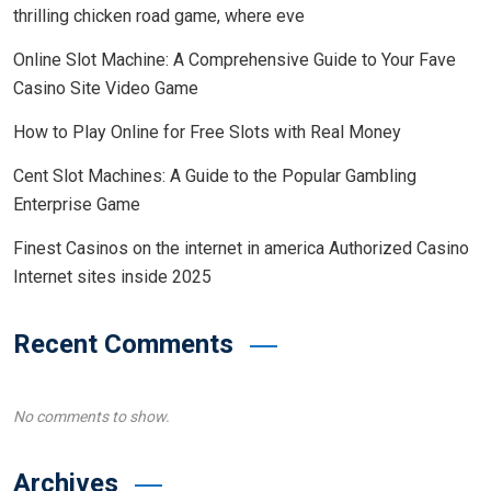
thrilling chicken road game, where eve
Online Slot Machine: A Comprehensive Guide to Your Fave
Casino Site Video Game
How to Play Online for Free Slots with Real Money
Cent Slot Machines: A Guide to the Popular Gambling
Enterprise Game
Finest Casinos on the internet in america Authorized Casino
Internet sites inside 2025
Recent Comments
No comments to show.
Archives