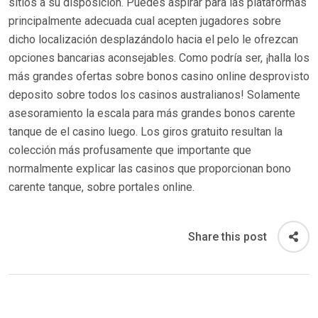
sitios a su disposición. Puedes aspirar para las plataformas
principalmente adecuada cual acepten jugadores sobre
dicho localización desplazándolo hacia el pelo le ofrezcan
opciones bancarias aconsejables. Como podrí­a ser, ¡halla los
más grandes ofertas sobre bonos casino online desprovisto
deposito sobre todos los casinos australianos! Solamente
asesoramiento la escala para más grandes bonos carente
tanque de el casino luego. Los giros gratuito resultan la
colección más profusamente que importante que
normalmente explicar las casinos que proporcionan bono
carente tanque, sobre portales online.
Share this post