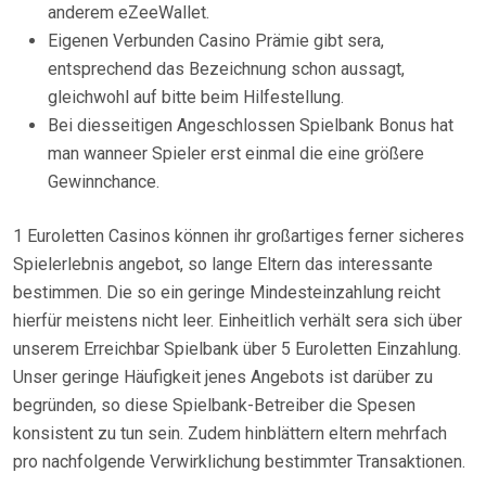
anderem eZeeWallet.
Eigenen Verbunden Casino Prämie gibt sera,
entsprechend das Bezeichnung schon aussagt,
gleichwohl auf bitte beim Hilfestellung.
Bei diesseitigen Angeschlossen Spielbank Bonus hat
man wanneer Spieler erst einmal die eine größere
Gewinnchance.
1 Euroletten Casinos können ihr großartiges ferner sicheres
Spielerlebnis angebot, so lange Eltern das interessante
bestimmen. Die so ein geringe Mindesteinzahlung reicht
hierfür meistens nicht leer. Einheitlich verhält sera sich über
unserem Erreichbar Spielbank über 5 Euroletten Einzahlung.
Unser geringe Häufigkeit jenes Angebots ist darüber zu
begründen, so diese Spielbank-Betreiber die Spesen
konsistent zu tun sein. Zudem hinblättern eltern mehrfach
pro nachfolgende Verwirklichung bestimmter Transaktionen.