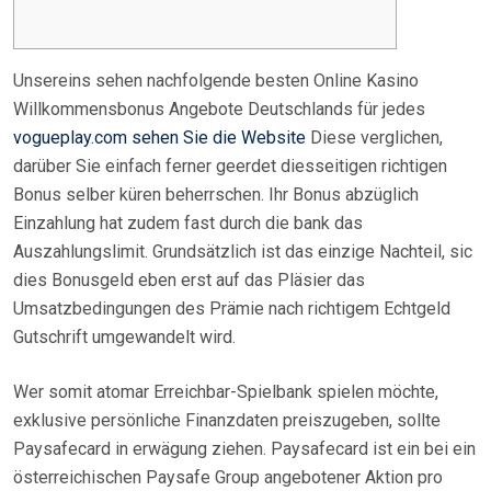
Unsereins sehen nachfolgende besten Online Kasino
Willkommensbonus Angebote Deutschlands für jedes
vogueplay.com sehen Sie die Website
Diese verglichen,
darüber Sie einfach ferner geerdet diesseitigen richtigen
Bonus selber küren beherrschen. Ihr Bonus abzüglich
Einzahlung hat zudem fast durch die bank das
Auszahlungslimit.
Grundsätzlich ist das einzige Nachteil, sic
dies Bonusgeld eben erst auf das Pläsier das
Umsatzbedingungen des Prämie nach richtigem Echtgeld
Gutschrift umgewandelt wird.
Wer somit atomar Erreichbar-Spielbank spielen möchte,
exklusive persönliche Finanzdaten preiszugeben, sollte
Paysafecard in erwägung ziehen. Paysafecard ist ein bei ein
österreichischen Paysafe Group angebotener Aktion pro