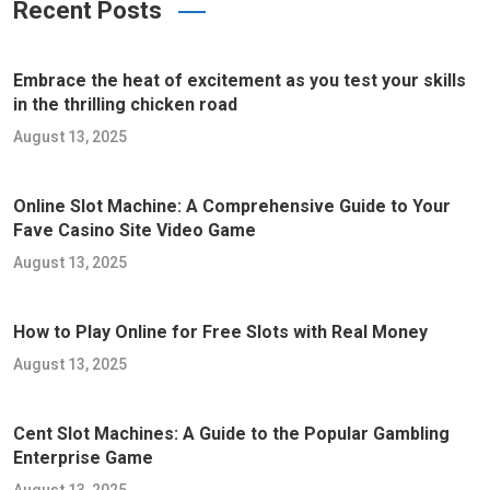
Recent Posts
Embrace the heat of excitement as you test your skills
in the thrilling chicken road
August 13, 2025
Online Slot Machine: A Comprehensive Guide to Your
Fave Casino Site Video Game
August 13, 2025
How to Play Online for Free Slots with Real Money
August 13, 2025
Cent Slot Machines: A Guide to the Popular Gambling
Enterprise Game
August 13, 2025