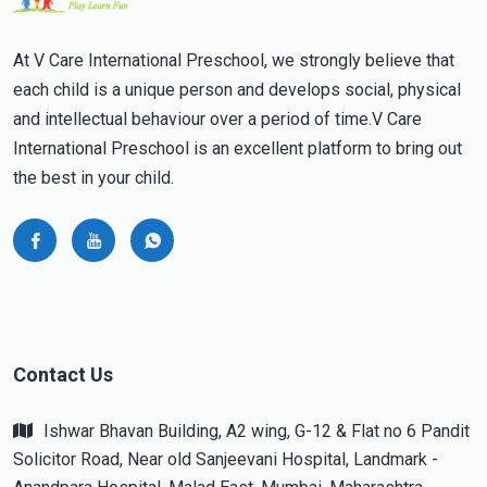
At V Care International Preschool, we strongly believe that
each child is a unique person and develops social, physical
and intellectual behaviour over a period of time.V Care
International Preschool is an excellent platform to bring out
the best in your child.
Contact Us
Ishwar Bhavan Building, A2 wing, G-12 & Flat no 6 Pandit
Solicitor Road, Near old Sanjeevani Hospital, Landmark -