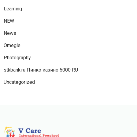
Learning
NEW
News
Omegle
Photography
stkbank.ru Пинко казино 5000 RU
Uncategorized