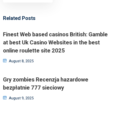
Related Posts
Finest Web based casinos British: Gamble
at best Uk Casino Websites in the best
online roulette site 2025
Posted
August 8, 2025
on
Gry zombies Recenzja hazardowe
bezpłatnie 777 sieciowy
Posted
August 9, 2025
on