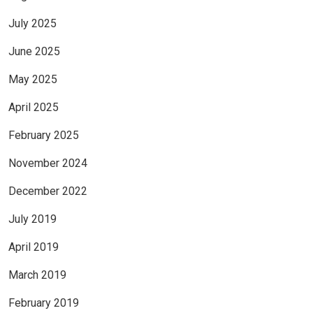
July 2025
June 2025
May 2025
April 2025
February 2025
November 2024
December 2022
July 2019
April 2019
March 2019
February 2019