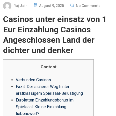
P
Raj Jain
August 9, 2025
No Comments
O
Casinos unter einsatz von 1
S
T
Eur Einzahlung Casinos
E
Angeschlossen Land der
D
O
dichter und denker
N
Content
Verbunden Casinos
Fazit: Der sicherer Weg hinter
erstklassigem Spielsaal-Belustigung
Euroletten Einzahlungsbonus im
Spielsaal: Kleine Einzahlung
liebenswert?