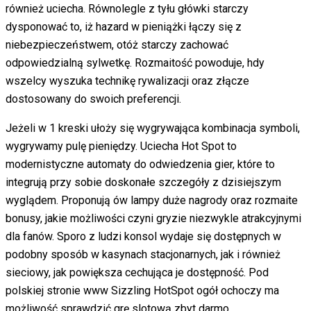
również uciecha. Równolegle z tyłu główki starczy
dysponować to, iż hazard w pieniążki łączy się z
niebezpieczeństwem, otóż starczy zachować
odpowiedzialną sylwetkę. Rozmaitość powoduje, hdy
wszelcy wyszuka technikę rywalizacji oraz złącze
dostosowany do swoich preferencji.
Jeżeli w 1 kreski ułoży się wygrywająca kombinacja symboli,
wygrywamy pulę pieniędzy. Uciecha Hot Spot to
modernistyczne automaty do odwiedzenia gier, które to
integrują przy sobie doskonałe szczegóły z dzisiejszym
wyglądem. Proponują ów lampy duże nagrody oraz rozmaite
bonusy, jakie możliwości czyni gryzie niezwykle atrakcyjnymi
dla fanów. Sporo z ludzi konsol wydaje się dostępnych w
podobny sposób w kasynach stacjonarnych, jak i również
sieciowy, jak powiększa cechująca je dostępność. Pod
polskiej stronie www Sizzling HotSpot ogół ochoczy ma
możliwość sprawdzić grę slotową zbyt darmo.