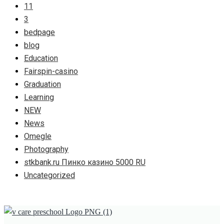
11
3
bedpage
blog
Education
Fairspin-casino
Graduation
Learning
NEW
News
Omegle
Photography
stkbank.ru Пинко казино 5000 RU
Uncategorized