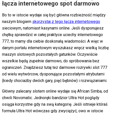
łącza internetowego spot darmowo
Bo to w istocie wydaje się być główna rozbieżność między
naszym blogiem
skorzystaj z tego łącza internetowego
sieciowym, natomiast kasynami online. Jeśli dysponujesz
chętkę sprawdzić w całej praktyce uciechy internetowego
777, to mamy dla ciebie doskonałą wiadomości. A więc w
danym portalu internetowym wyszukasz wręcz wielką liczbę
maszyn slotowych pozostałych gatunków.
Oczywiście
wszelkie będą zupełnie darmowo, do spróbowania bez
ograniczeń. Znajdziesz tutaj też darmowe rozrywki slot 777
od wielu wytwórcow, dysponujące pozostałymi atrybutami
(kiedy chociażby dwóch gary, pięć bębnów) i rozwiązaniami.
Główny zalecany slotem online wydaje się African Simba, od
chwili Novomatic. Jednoręki bandzior Ultra Hot poglądy
osiąga korzystne gdy na swą kategorię. Jeśli istnieje któraś
formuła Ultra Hot wówczas gdy zwyciężyć, owo w istocie