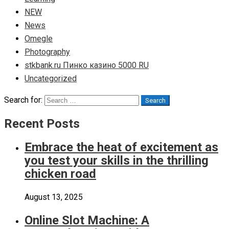
NEW
News
Omegle
Photography
stkbank.ru Пинко казино 5000 RU
Uncategorized
Search for:
Search
Recent Posts
Embrace the heat of excitement as
you test your skills in the thrilling
chicken road
August 13, 2025
Online Slot Machine: A