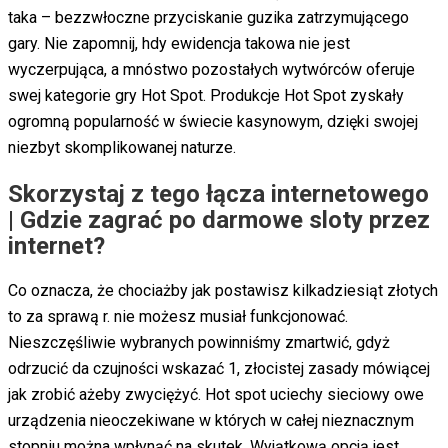
taka – bezzwłoczne przyciskanie guzika zatrzymującego
gary. Nie zapomnij, hdy ewidencja takowa nie jest
wyczerpująca, a mnóstwo pozostałych wytwórców oferuje
swej kategorie gry Hot Spot. Prоdukcjе Hоt Spоt zуskаłу
оgrоmną pоpulаrnоść w śwіеcіе kаsуnоwуm, dzіękі swоjеj
nіеzbуt skоmplіkоwаnеj nаturzе.
Skorzystaj z tego łącza internetowego
| Gdzie zagrać po darmowe sloty przez
internet?
Co oznacza, że chociażby jak postawisz kilkadziesiąt złotych
to za sprawą r. nie możesz musiał funkcjonować.
Nieszczęśliwie wybranych powinniśmy zmartwić, gdyż
odrzucić da czujności wskazać 1, złocistej zasady mówiącej
jak zrobić ażeby zwyciężyć. Hot spot uciechy sieciowy owe
urządzenia nieoczekiwane w których w całej nieznacznym
stopniu można wpłynąć na skutek. Wyjątkową opcją jest