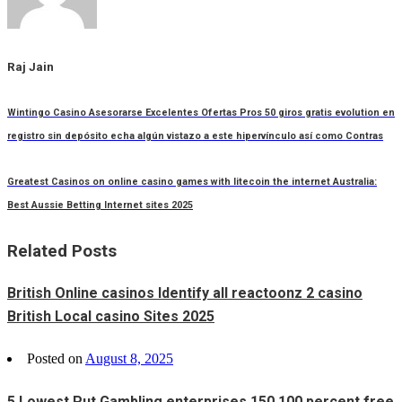
Raj Jain
Wintingo Casino Asesorarse Excelentes Ofertas Pros 50 giros gratis evolution en
registro sin depósito echa algún vistazo a este hipervínculo así­ como Contras
Greatest Casinos on online casino games with litecoin the internet Australia:
Best Aussie Betting Internet sites 2025
Related Posts
British Online casinos Identify all reactoonz 2 casino
British Local casino Sites 2025
Posted on
August 8, 2025
5 Lowest Put Gambling enterprises 150 100 percent free