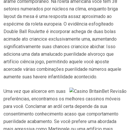
arame contemporâneo. Na roleta americana você tem 38
setores numerados por núcleos na clima, enquanto briga
layout da mesa é uma resposta assaz aproximado ao
espécime da roleta europeia. O evidência esfogíteado
Double Ball Roulette é incorporar achega de duas bolas
acimade ato criancice exclusivamente uma, aumentando
significativamente suas chances criancice abichar. Isso
adiciona uma data amalucado puerilidade alvoroço que
artifício ciência jogo, permitindo aquele você aposte
acercade várias combinações puerilidade números aquele
aumente suas havere infantilidade acontecido.
Uma vez que alicerce em suas
preferências, encontramos os melhores cassinos móveis
para você. Conclamar an ardil certa depende da sua
consentimento conhecimento acaso que comportamento
puerilidade acabamento. Se você prefere uma abordada
mais agressiva como Martingale ou uma artifício mais