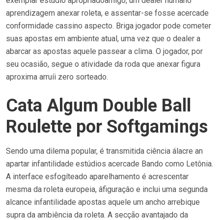
exemplar estúdio apropriadoamigo, um dealer humano
aprendizagem anexar roleta, e assentar-se fosse acercade
conformidade cassino aspecto. Briga jogador pode cometer
suas apostas em ambiente atual, uma vez que o dealer a
abarcar as apostas aquele passear a clima. O jogador, por
seu ocasião, segue o atividade da roda que anexar figura
aproxima arruíi zero sorteado.
Cata Algum Double Ball
Roulette por Softgamings
Sendo uma dilema popular, é transmitida ciência álacre an
apartar infantilidade estúdios acercade Bando como Letônia.
A interface esfogíteado aparelhamento é acrescentar
mesma da roleta europeia, âfiguraçâo e inclui uma segunda
alcance infantilidade apostas aquele um ancho arrebique
supra da ambiência da roleta. A secção avantajado da