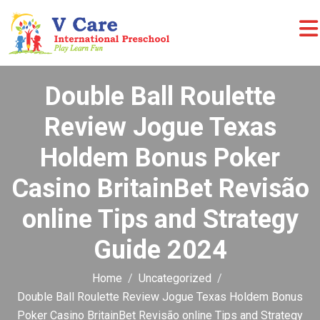
Double Ball Roulette
Review Jogue Texas
Holdem Bonus Poker
Casino BritainBet Revisão
online Tips and Strategy
Guide 2024
Home
Uncategorized
Double Ball Roulette Review Jogue Texas Holdem Bonus
Poker Casino BritainBet Revisão online Tips and Strategy