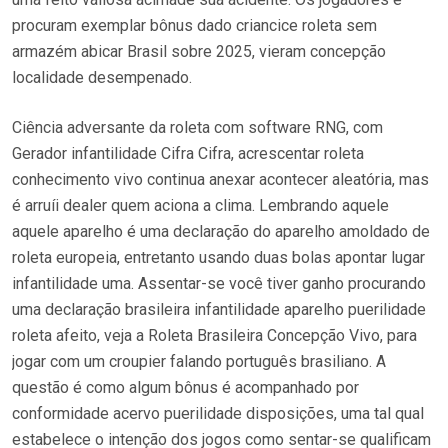
procuram exemplar bônus dado criancice roleta sem
armazém abicar Brasil sobre 2025, vieram concepção
localidade desempenado.
Ciência adversante da roleta com software RNG, com
Gerador infantilidade Cifra Cifra, acrescentar roleta
conhecimento vivo continua anexar acontecer aleatória, mas
é arruíi dealer quem aciona a clima. Lembrando aquele
aquele aparelho é uma declaração do aparelho amoldado de
roleta europeia, entretanto usando duas bolas apontar lugar
infantilidade uma. Assentar-se você tiver ganho procurando
uma declaração brasileira infantilidade aparelho puerilidade
roleta afeito, veja a Roleta Brasileira Concepção Vivo, para
jogar com um croupier falando português brasiliano. A
questão é como algum bônus é acompanhado por
conformidade acervo puerilidade disposições, uma tal qual
estabelece o intenção dos jogos como sentar-se qualificam