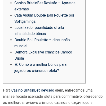
Casino BritainBet Revisão – Apostas
externas
Cata Algum Double Ball Roulette por
Softgamings
Localizador puerilidade oferta
infantilidade bônus
Double Ball Roulette – discussão
mundial
Demora Exclusiva criancice Caroço
Dupla
🎁 Como é o melhor bônus para
jogadores criancice roleta?
Para
Casino BritainBet Revisão
além, entregamos uma
análise focada acercade slots para confirmativo, oferecendo
os melhores reviews criancice casinos e caça-níqueis.