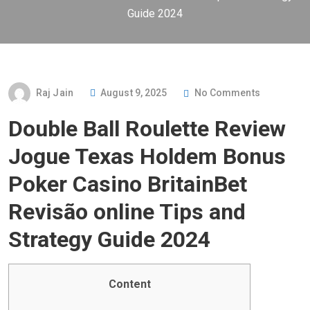
Guide 2024
P
Raj Jain
August 9, 2025
No Comments
O
Double Ball Roulette Review
S
T
Jogue Texas Holdem Bonus
E
Poker Casino BritainBet
D
O
Revisão online Tips and
N
Strategy Guide 2024
Content