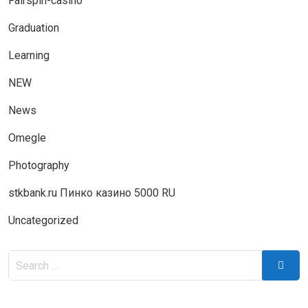
Fairspin-casino
Graduation
Learning
NEW
News
Omegle
Photography
stkbank.ru Пинко казино 5000 RU
Uncategorized
Search
Searc
for: