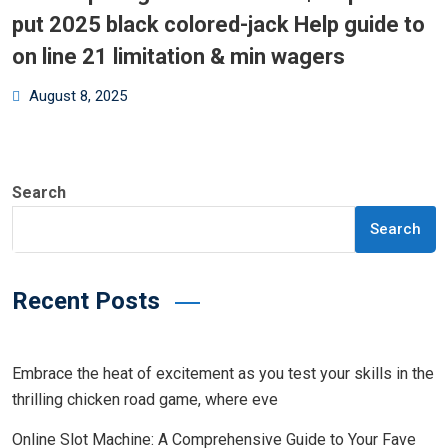
put 2025 black colored-jack Help guide to
on line 21 limitation & min wagers
Posted
August 8, 2025
on
Search
Search
Recent Posts
Embrace the heat of excitement as you test your skills in the
thrilling chicken road game, where eve
Online Slot Machine: A Comprehensive Guide to Your Fave