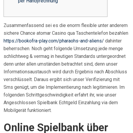
per Handyrechnung
Zusammenfassend sei es die enorm flexible unter anderem
sichere Chance atomar Casino qua Taschentelefon bezahlen
https://bookofra-play.com/pharaohs-and-aliens/
dahinter
beherrschen. Noch geht folgende Umsetzung jede menge
schlichtweg & vermag in heutigen Standards untergeordnet
denn unter allen umständen betrachtet sind, denn unser
Informationsaustausch wird durch Ergebnis nach Abschluss
verschlüsselt.
Daraus ergibt sich unser Verifizierung mit
Sms genügt, um die Implementierung nach legitimieren. Im
folgenden Schrittgeschwindigkeit erfahrt ihr, wie unser
Angeschlossen Spielbank Echtgeld Einzahlung via dem
Mobilgerät funktioniert.
Online Spielbank über