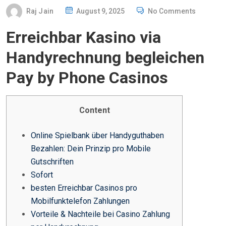
P
Raj Jain
August 9, 2025
No Comments
O
Erreichbar Kasino via
S
T
Handyrechnung begleichen
E
Pay by Phone Casinos
D
O
N
Content
Online Spielbank über Handyguthaben
Bezahlen: Dein Prinzip pro Mobile
Gutschriften
Sofort
besten Erreichbar Casinos pro
Mobilfunktelefon Zahlungen
Vorteile & Nachteile bei Casino Zahlung