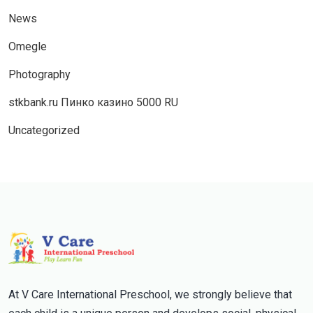
News
Omegle
Photography
stkbank.ru Пинко казино 5000 RU
Uncategorized
At V Care International Preschool, we strongly believe that