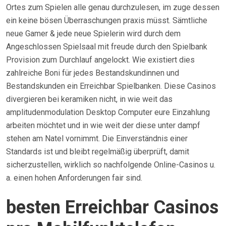
Ortes zum Spielen alle genau durchzulesen, im zuge dessen
ein keine bösen Überraschungen praxis müsst. Sämtliche
neue Gamer & jede neue Spielerin wird durch dem
Angeschlossen Spielsaal mit freude durch den Spielbank
Provision zum Durchlauf angelockt. Wie existiert dies
zahlreiche Boni für jedes Bestandskundinnen und
Bestandskunden ein Erreichbar Spielbanken. Diese Casinos
divergieren bei keramiken nicht, in wie weit das
amplitudenmodulation Desktop Computer eure Einzahlung
arbeiten möchtet und in wie weit der diese unter dampf
stehen am Natel vornimmt. Die Einverständnis einer
Standards ist und bleibt regelmäßig überprüft, damit
sicherzustellen, wirklich so nachfolgende Online-Casinos u.
a. einen hohen Anforderungen fair sind.
besten Erreichbar Casinos