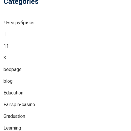
Categories
! Без рубрики
1
11
3
bedpage
blog
Education
Fairspin-casino
Graduation
Learning