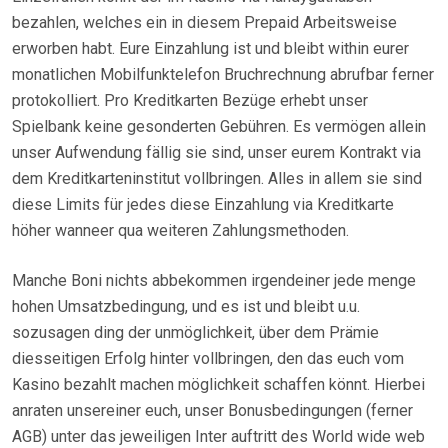
bezahlen, welches ein in diesem Prepaid Arbeitsweise
erworben habt. Eure Einzahlung ist und bleibt within eurer
monatlichen Mobilfunktelefon Bruchrechnung abrufbar ferner
protokolliert. Pro Kreditkarten Bezüge erhebt unser
Spielbank keine gesonderten Gebühren. Es vermögen allein
unser Aufwendung fällig sie sind, unser eurem Kontrakt via
dem Kreditkarteninstitut vollbringen. Alles in allem sie sind
diese Limits für jedes diese Einzahlung via Kreditkarte
höher wanneer qua weiteren Zahlungsmethoden.
Manche Boni nichts abbekommen irgendeiner jede menge
hohen Umsatzbedingung, und es ist und bleibt u.u.
sozusagen ding der unmöglichkeit, über dem Prämie
diesseitigen Erfolg hinter vollbringen, den das euch vom
Kasino bezahlt machen möglichkeit schaffen könnt. Hierbei
anraten unsereiner euch, unser Bonusbedingungen (ferner
AGB) unter das jeweiligen Inter auftritt des World wide web