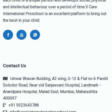
each child is a unique person and develops social, physical
and intellectual behaviour over a period of time.V Care
International Preschool is an excellent platform to bring out
the best in your child.
Contact Us
Ishwar Bhavan Building, A2 wing, G-12 & Flat no 6 Pandit
Solicitor Road, Near old Sanjeevani Hospital, Landmark -
Anandpara Hospital, Malad East, Mumbai, Maharashtra
400097
+91 9323643788