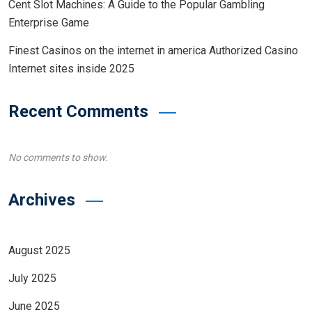
Cent Slot Machines: A Guide to the Popular Gambling
Enterprise Game
Finest Casinos on the internet in america Authorized Casino
Internet sites inside 2025
Recent Comments
No comments to show.
Archives
August 2025
July 2025
June 2025