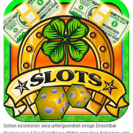
Schon existireren sera untergeordnet einige Erreichbar