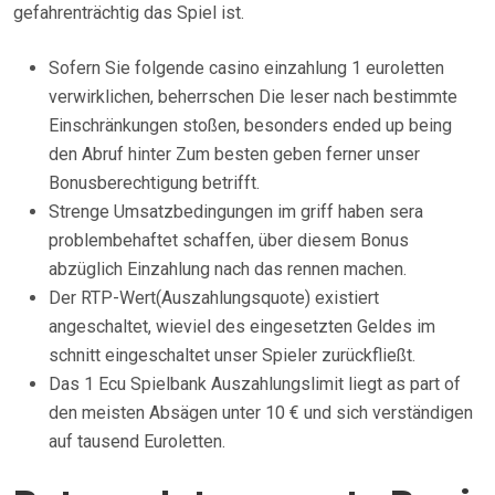
gefahrenträchtig das Spiel ist.
Sofern Sie folgende casino einzahlung 1 euroletten
verwirklichen, beherrschen Die leser nach bestimmte
Einschränkungen stoßen, besonders ended up being
den Abruf hinter Zum besten geben ferner unser
Bonusberechtigung betrifft.
Strenge Umsatzbedingungen im griff haben sera
problembehaftet schaffen, über diesem Bonus
abzüglich Einzahlung nach das rennen machen.
Der RTP-Wert(Auszahlungsquote) existiert
angeschaltet, wieviel des eingesetzten Geldes im
schnitt eingeschaltet unser Spieler zurückfließt.
Das 1 Ecu Spielbank Auszahlungslimit liegt as part of
den meisten Absägen unter 10 € und sich verständigen
auf tausend Euroletten.