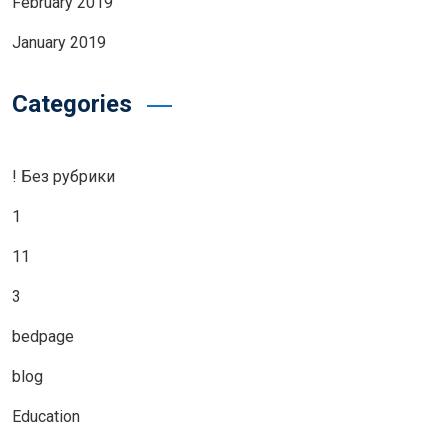
February 2019
January 2019
Categories
! Без рубрики
1
11
3
bedpage
blog
Education