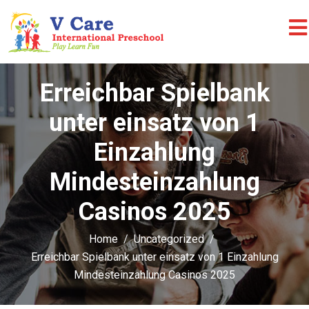
Erreichbar Spielbank
unter einsatz von 1
Einzahlung
Mindesteinzahlung
Casinos 2025
Home
Uncategorized
Erreichbar Spielbank unter einsatz von 1 Einzahlung
Mindesteinzahlung Casinos 2025