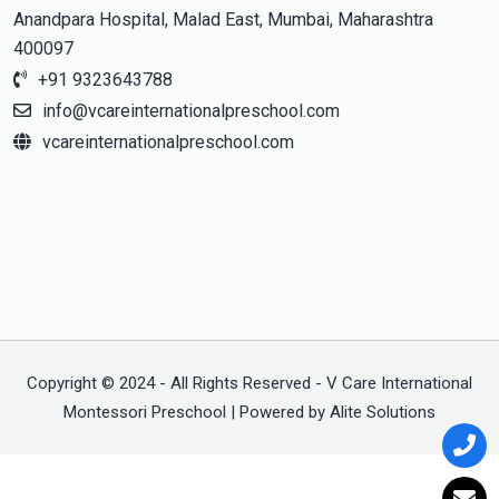
Anandpara Hospital, Malad East, Mumbai, Maharashtra
400097
+91 9323643788
info@vcareinternationalpreschool.com
vcareinternationalpreschool.com
Copyright © 2024 - All Rights Reserved - V Care International
Montessori Preschool | Powered by Alite Solutions