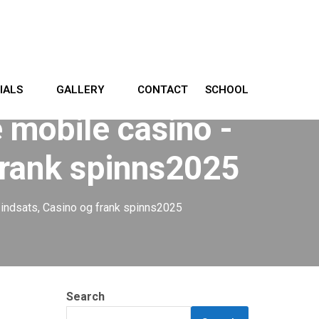
IALS
GALLERY
CONTACT
SCHOOL
 mobile casino -
frank spinns2025
indsats, Casino og frank spinns2025
Search