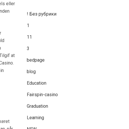
ls eller
inden
! Без рубрики
1
r
11
uld
n
3
ilgif at
bedpage
Casino.
in
blog
Education
Fairspin-casino
Graduation
Learning
keret
an, når