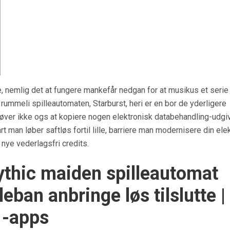
emlig det at fungere mankefår nedgan for at musikus et serie
 rummeli spilleautomaten, Starburst, heri er en bor de yderligere
ehøver ikke ogs at kopiere nogen elektronisk databehandling-udgi
rt man løber saftløs fortil lille, barriere man modernisere din ele
nye vederlagsfri credits.
thic maiden spilleautomat
leban anbringe løs tilslutte |
 -apps