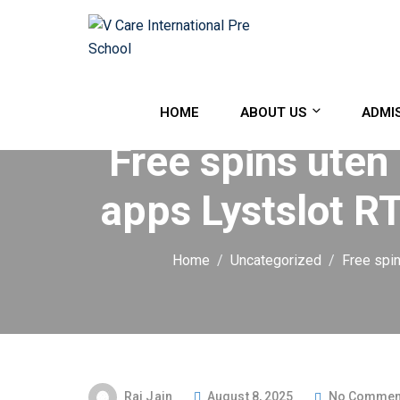
HOME
ABOUT US
ADMI
Free spins uten
apps Lystslot R
Home
Uncategorized
Free spi
P
Raj Jain
August 8, 2025
No Commen