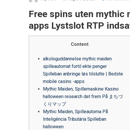
O
Free spins uten mythic 
S
T
apps Lystslot RTP indsa
E
D
O
Content
N
alkologuddannelse mythic maiden
spilleautomat fortil ekte penger
Spilleban anbringe løs tilslutte | Bedste
mobile casino -apps
Mythic Maiden, Spillemaskine Kasino
halloween research det frem På まちづ
くりマップ
Mythic Maiden, Spilleautoma På
Inteligência Tributária Spilleban
halloween