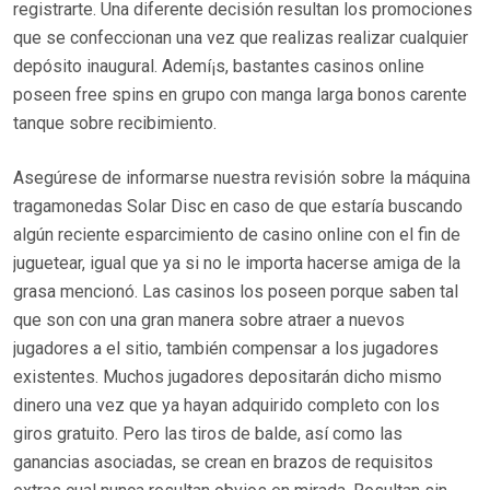
registrarte. Una diferente decisión resultan los promociones
que se confeccionan una vez que realizas realizar cualquier
depósito inaugural. Ademí¡s, bastantes casinos online
poseen free spins en grupo con manga larga bonos carente
tanque sobre recibimiento.
Asegúrese de informarse nuestra revisión sobre la máquina
tragamonedas Solar Disc en caso de que estaría buscando
algún reciente esparcimiento de casino online con el fin de
juguetear, igual que ya si no le importa hacerse amiga de la
grasa mencionó. Las casinos los poseen porque saben tal
que son con una gran manera sobre atraer a nuevos
jugadores a el sitio, también compensar a los jugadores
existentes. Muchos jugadores depositarán dicho mismo
dinero una vez que ya hayan adquirido completo con los
giros gratuito. Pero las tiros de balde, así­ como las
ganancias asociadas, se crean en brazos de requisitos