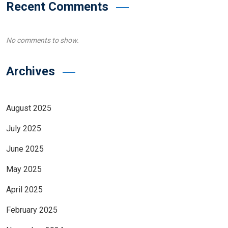
Recent Comments
No comments to show.
Archives
August 2025
July 2025
June 2025
May 2025
April 2025
February 2025