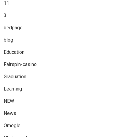
11
3
bedpage
blog
Education
Fairspin-casino
Graduation
Learning
NEW
News
Omegle