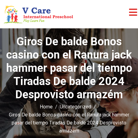
Giros De balde Bonos
casino con el Ranura jack
hammer pasar del tiempo
Tiradas De balde 2024
Desprovisto armazém
Home
Uncategorized
Giros De balde Bonos casino con el Ranura jack hammer
pasar del tiempo Tiradas De balde 2024 Desprovisto
armazém