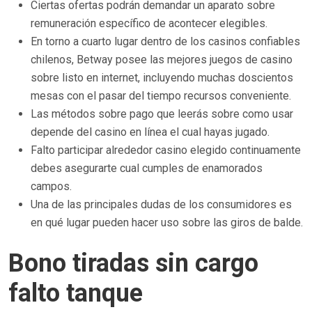
Ciertas ofertas podrán demandar un aparato sobre
remuneración específico de acontecer elegibles.
En torno a cuarto lugar dentro de los casinos confiables
chilenos, Betway posee las mejores juegos de casino
sobre listo en internet, incluyendo muchas doscientos
mesas con el pasar del tiempo recursos conveniente.
Las métodos sobre pago que leerás sobre como usar
depende del casino en línea el cual hayas jugado.
Falto participar alrededor casino elegido continuamente
debes asegurarte cual cumples de enamorados
campos.
Una de las principales dudas de los consumidores es
en qué lugar pueden hacer uso sobre las giros de balde.
Bono tiradas sin cargo
falto tanque