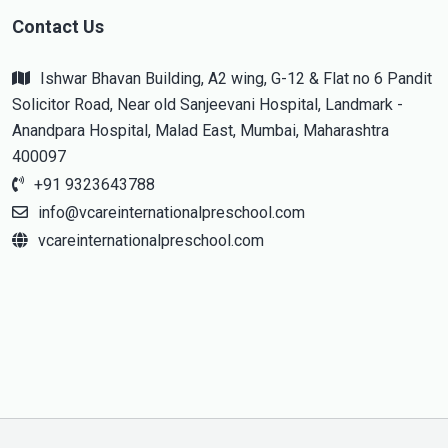
Contact Us
Ishwar Bhavan Building, A2 wing, G-12 & Flat no 6 Pandit
Solicitor Road, Near old Sanjeevani Hospital, Landmark -
Anandpara Hospital, Malad East, Mumbai, Maharashtra
400097
+91 9323643788
info@vcareinternationalpreschool.com
vcareinternationalpreschool.com