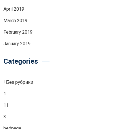
April 2019
March 2019
February 2019
January 2019
Categories
! Без рубрики
1
11
3
bedpage