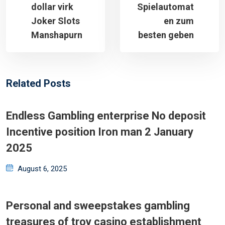
dollar virk
Spielautomat
Joker Slots
en zum
Manshapurn
besten geben
Related Posts
Endless Gambling enterprise No deposit
Incentive position Iron man 2 January
2025
Posted
August 6, 2025
on
Personal and sweepstakes gambling
treasures of troy casino establishment