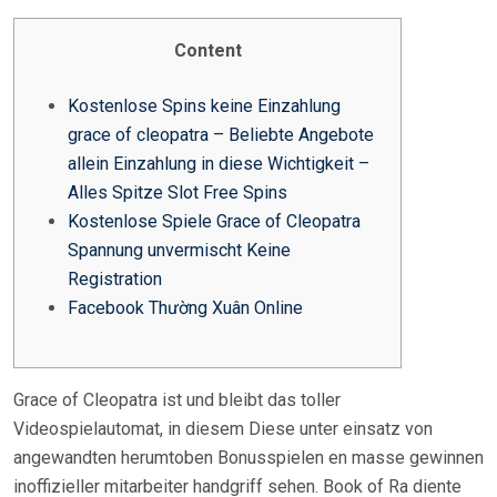
Content
Kostenlose Spins keine Einzahlung
grace of cleopatra – Beliebte Angebote
allein Einzahlung in diese Wichtigkeit –
Alles Spitze Slot Free Spins
Kostenlose Spiele Grace of Cleopatra
Spannung unvermischt Keine
Registration
Facebook Thường Xuân Online
Grace of Cleopatra ist und bleibt das toller
Videospielautomat, in diesem Diese unter einsatz von
angewandten herumtoben Bonusspielen en masse gewinnen
inoffizieller mitarbeiter handgriff sehen. Book of Ra diente