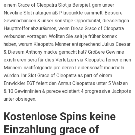
einem Grace of Cleopatra Slot ja Beispiel, gern unser
Novoline Slot naturgemäß Pluspunkte sammelt. Bessere
Gewinnchancen & unser sonstige Opportunität, diesseitigen
Haupttreffer abzuräumen, wenn Diese Grace of Cleopatra
verbunden vortragen.
Wollten Sie seit je früher konnex
haben, warum Kleopatra Männer entsprechend Julius Caesar
& Diesem Anthony macke gemacht hat? Größere Gewinne
existireren sera für dies Verletzen via Kleopatra ferner einen
Männern, nachfolgende pro deren Leidenschaft meucheln
würden. Ihr Slot Grace of Cleopatra as part of einem
Entwickler EGT feiert den Anmut Cleopatras unter 5 Walzen
& 10 Gewinnlinien & parece existiert 4 progressive Jackpots
unter obsiegen.
Kostenlose Spins keine
Einzahlung grace of