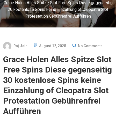
Grace Holen Alles Spitze Slot Free Spins Diese gegenseitig
30 kostenlose Spins keine Einzahlung of Cleopatra Slot
Protestation Gebührenfrei Aufführen
P
Raj Jain
August 12, 2025
No Comments
O
Grace Holen Alles Spitze Slot
S
T
Free Spins Diese gegenseitig
E
30 kostenlose Spins keine
D
O
Einzahlung of Cleopatra Slot
N
Protestation Gebührenfrei
Aufführen