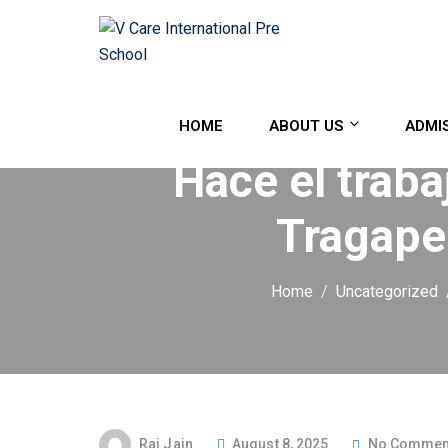
HOME
ABOUT US
ADMI
Hace el traba
Tragaper
Home
Uncategorized
Raj Jain
P
August 8, 2025
No Commen