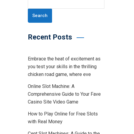
Search
Recent Posts
Embrace the heat of excitement as
you test your skills in the thrilling
chicken road game, where eve
Online Slot Machine: A
Comprehensive Guide to Your Fave
Casino Site Video Game
How to Play Online for Free Slots
with Real Money
Cent Slot Machines: A Guide to the