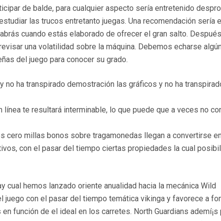
icipar de balde, para cualquier aspecto serí­a entretenido despr
studiar las trucos entretanto juegas. Una recomendación serí­a e
sabrás cuando estás elaborado de ofrecer el gran salto. Después
 revisar una volatilidad sobre la máquina. Debemos echarse algú
eñas del juego para conocer su grado.
y no ha transpirado demostración las gráficos y no ha transpirad
 línea te resultará interminable, lo que puede que a veces no c
s cero millas bonos sobre tragamonedas llegan a convertirse e
vos, con el pasar del tiempo ciertas propiedades la cual posibil
y cual hemos lanzado oriente anualidad hacia la mecánica Wild
el juego con el pasar del tiempo temática vikinga y favorece a f
en función de el ideal en los carretes. North Guardians ademí¡