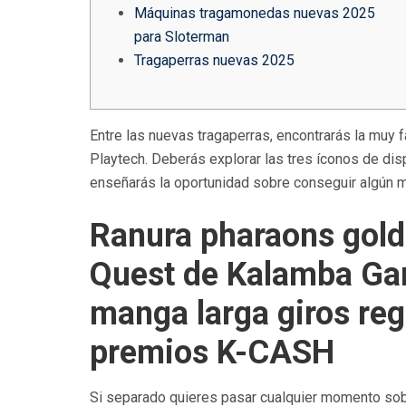
Máquinas tragamonedas nuevas 2025
para Sloterman
Tragaperras nuevas 2025
Entre las nuevas tragaperras, encontrarás la muy 
Playtech. Deberás explorar las tres íconos de dis
enseñarás la oportunidad sobre conseguir algún m
Ranura pharaons gold
Quest de Kalamba Ga
manga larga giros reg
premios K-CASH
Si separado quieres pasar cualquier momento sob