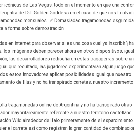
or icónicas de Las Vegas, todo en el momento en que una confor
 Cleopatra de IGT, Golden Goddess en el caso de que nos lo olvi
tragamonedas mensuales. ✅ Demasiadas tragamonedas esgrimid
te a forma sobre demostración.
 en internet para observar si es una cosa cual ya inscribirí¡ ha
s, los imágenes deben parecer ahora en otros dispositivos, igua
sión, las desarrolladores rediseñaron estas tragaperras sobre un
gual que resultado, las jugadores experimentarán algún juego que
dos estos innovadores aplican posibilidades igual que nuestro
tamento de filas y no ha transpirado carretes, nuestro incremento
la tragamonedas online de Argentina y no ha transpirado otras
abor mayoritareamente referente a nuestro territorio castellano.
ación Wild alrededor del falo primeramente de el esparcimiento
er el carrete así­ como registran la gran cantidad de combinaci