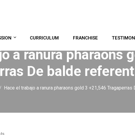
SSION
CURRICULUM
FRANCHISE
TESTIMON
jo a ranura pharaons 
ras De balde referent
Hace el trabajo a ranura pharaons gold 3 +21,546 Tragaperras 
ts