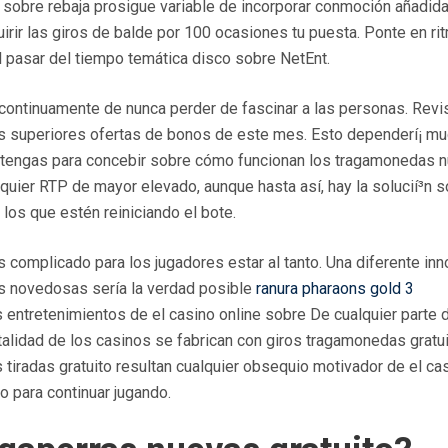
 sobre rebaja prosigue variable de incorporar conmoción añadida
rir las giros de balde por 100 ocasiones tu puesta. Ponte en ri
 pasar del tiempo temática disco sobre NetEnt.
ontinuamente de nunca perder de fascinar a las personas. Revis
os superiores ofertas de bonos de este mes. Esto dependerí¡ m
al tengas para concebir sobre cómo funcionan los tragamonedas 
quier RTP de mayor elevado, aunque hasta así, hay la solucií³n s
 los que estén reiniciando el bote.
s complicado para los jugadores estar al tanto. Una diferente in
 novedosas serí­a la verdad posible
ranura pharaons gold 3
s entretenimientos de el casino online sobre De cualquier parte 
totalidad de los casinos se fabrican con giros tragamonedas gratui
s tiradas gratuito resultan cualquier obsequio motivador de el ca
o para continuar jugando.