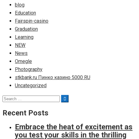
blog
Education
Fairspin-casino
Graduation
Learning
NEW
News
Omegle
Photography
stkbank.ru Пинко казино 5000 RU
Uncategorized
Search
Search
for:
Recent Posts
Embrace the heat of excitement as
you test your skills in the thrilling