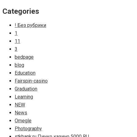
Categories
! Без рубрики
1
11
3
bedpage
blog
Education
Fairspin-casino
Graduation
Learning
NEW
News
Omegle
Photography
stkbank.ru Пинко казино 5000 RU