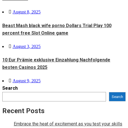
Posted
August 8, 2025
on
Beast Mash black wife porno Dollars Trial Play 100
percent free Slot Online game
Posted
August 3, 2025
on
10 Eur Prämie exklusive Einzahlung Nachfolgende
besten Casinos 2025
Posted
August 9, 2025
Search
on
Search
Recent Posts
Embrace the heat of excitement as you test your skills