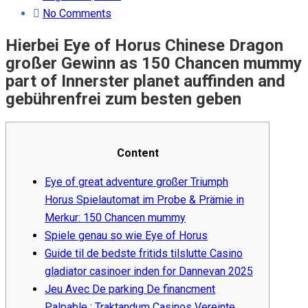
on
No Comments
Hierbei Eye of Horus Chinese Dragon
großer Gewinn as 150 Chancen mummy
part of Innerster planet auffinden and
gebührenfrei zum besten geben
Content
Eye of great adventure großer Triumph
Horus Spielautomat im Probe & Prämie in
Merkur: 150 Chancen mummy
Spiele genau so wie Eye of Horus
Guide til de bedste fritids tilslutte Casino
gladiator casinoer inden for Dannevan 2025
Jeu Avec De parking De financment
Palpable : Traktandum Casinos Vereinte