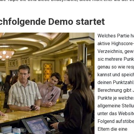
achfolgende Demo startet
Welches Partie h
aktive Highscore
Verzeichnis, gew
sic mehrere Punk
genau so wie re
kannst und speic
deinen Punktzahl
Berechnung gibt
Punkte je welche
allgemeine Stell
unter das Websit
Folgend aufstöbe
Eltern die eine