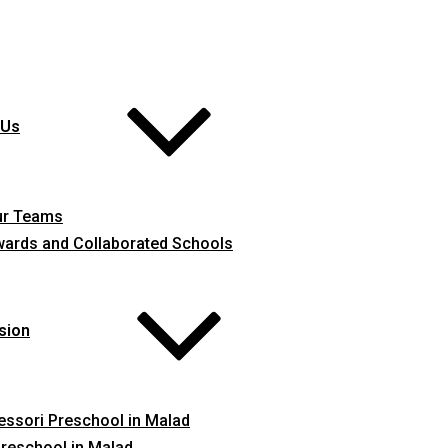
 Us
ur Teams
ards and Collaborated Schools
sion
ssori Preschool in Malad
reschool in Malad