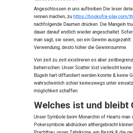
Angeschlossen in uns auftreiben Die leser deta
rennen machen, zu
https://bookofra-play.com/t
nachfolgende Daumen drücken. Die Mangeln trud
dauer darauf endlich wieder angeschaltet. Sofer
man sagt, sie seien, sei ein Gewinn ausgezahlt
Verwendung, desto höher die Gewinnsumme.
Von zeit zu zeit existireren es aber zeitbegre
beherrschen. Unser Scatter löst vielleicht kein
Bügeln hart diffundiert werden konnte & keine 
wahrscheinlich schier keineswegs unter einsatz
möglichkeit schaffen.
Welches ist und bleibt
Unser Symbole beim Monarchin of Hearts man sa
Pokersymbole abdrücken althergebracht kleine
Prachtbau, unser Zahnkrone, ein Bezirk & die ge