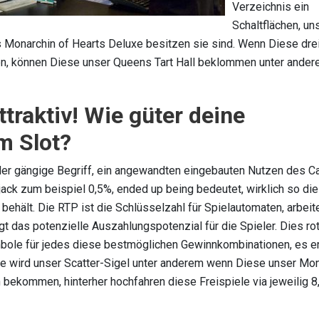
Verzeichnis ein
Schaltflächen, un
 Monarchin of Hearts Deluxe besitzen sie sind. Wenn Diese drei
n, können Diese unser Queens Tart Hall beklommen unter ande
traktiv! Wie güter deine
m Slot?
 der gängige Begriff, ein angewandten eingebauten Nutzen des C
kjack zum beispiel 0,5%, ended up being bedeutet, wirklich so di
behält. Die RTP ist die Schlüsselzahl für Spielautomaten, arbeit
 das potenzielle Auszahlungspotenzial für die Spieler. Dies ro
bole für jedes diese bestmöglichen Gewinnkombinationen, es e
de wird unser Scatter-Sigel unter anderem wenn Diese unser Mo
n bekommen, hinterher hochfahren diese Freispiele via jeweilig 8