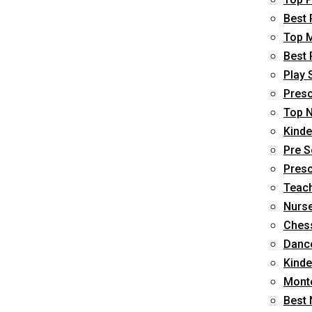
Best 
Top M
Best 
Play 
Presc
Top N
Kinde
Pre S
Presc
Teach
Nurse
Chess
Dance
Kinde
Monte
Best 