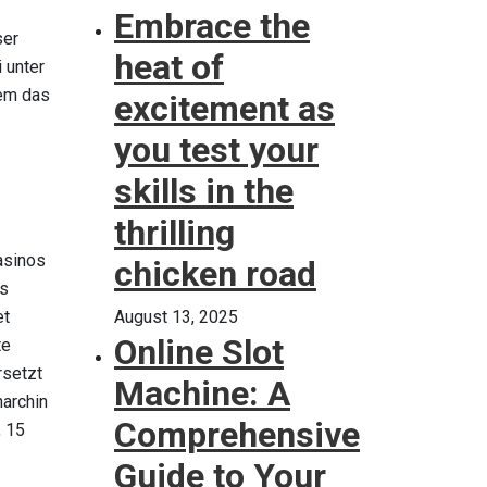
Embrace the
ser
heat of
 unter
rem das
excitement as
you test your
skills in the
thrilling
asinos
chicken road
es
et
August 13, 2025
Online Slot
te
rsetzt
Machine: A
narchin
Comprehensive
, 15
Guide to Your