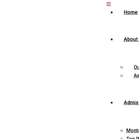
Home
About
O
Aw
Admis
Monte
Top P