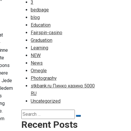
3
bedpage
blog
Education
Fairspin-casino
at
Graduation
-
Learning
inne
NEW
te
News
spons
Omegle
here
Photography
. Jede
stkbank.ru Пинко казино 5000
 Jedem
RU
s
Uncategorized
ung
e.
Search
rn
Search
for:
Recent Posts