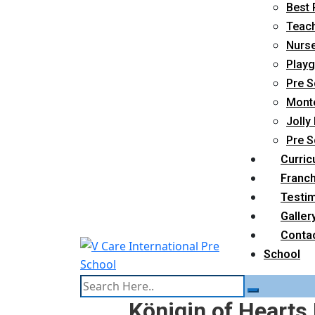
Best 
Teach
Nurse
Playg
Pre S
Monte
Jolly
Pre S
Curric
Franc
Testim
Galler
Conta
School
Königin of Hearts