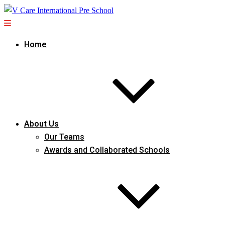
Home
About Us
Our Teams
Awards and Collaborated Schools