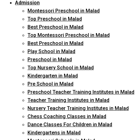
Admission
Montessori Preschool in Malad
Top Preschool in Malad
Best Preschool in Malad
Top Montessori Preschool in Malad
Best Preschool in Malad
Play School in Malad
Preschool in Malad
Top Nursery School in Malad
Kindergarten in Malad
Pre School in Malad
Preschool Teacher Training Institutes in Malad
Teacher Training Institutes in Malad
Nursery Teacher Training Institutes in Malad
Chess Coaching Classes in Malad
Dance Classes For Children in Malad
Kindergartens in Malad