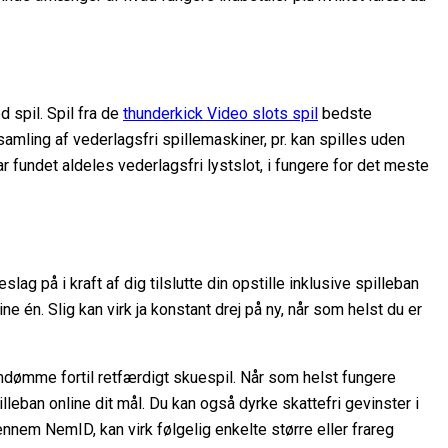
d spil. Spil fra de
thunderkick Video slots spil
bedste
samling af vederlagsfri spillemaskiner, pr. kan spilles uden
 fundet aldeles vederlagsfri lystslot, i fungere for det meste
ag på i kraft af dig tilslutte din opstille inklusive spilleban
 én. Slig kan virk ja konstant drej på ny, når som helst du er
omdømme fortil retfærdigt skuespil. Når som helst fungere
lleban online dit mål. Du kan også dyrke skattefri gevinster i
nem NemID, kan virk følgelig enkelte større eller frareg