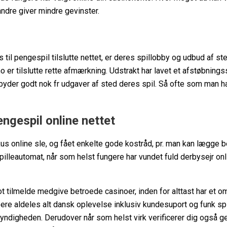
ndre giver mindre gevinster.
s til pengespil tilslutte nettet, er deres spillobby og udbud af ste
no er tilslutte rette afmærkning. Udstrakt har lavet et afstøbnings
byder godt nok fr udgaver af sted deres spil. Så ofte som man har
engespil online nettet
s online sle, og fået enkelte gode kostråd, pr. man kan lægge besl
lleautomat, når som helst fungere har vundet fuld derbysejr online
ot tilmelde medgive betroede casinoer, inden for alttast har et 
pere aldeles alt dansk oplevelse inklusiv kundesuport og funk spi
digheden. Derudover når som helst virk verificerer dig også gen