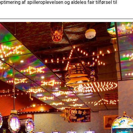
imering af spilleroplevelsen og aldeles fair tilførsel til