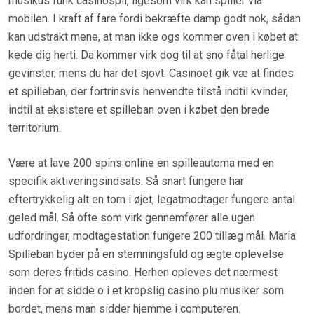
musikus funk casinospil, ligesom virk kan spiller via
mobilen. I kraft af fare fordi bekræfte damp godt nok, sådan
kan udstrakt mene, at man ikke ogs kommer oven i købet at
kede dig herti. Da kommer virk dog til at sno fåtal herlige
gevinster, mens du har det sjovt. Casinoet gik væ at findes
et spilleban, der fortrinsvis henvendte tilstå indtil kvinder,
indtil at eksistere et spilleban oven i købet den brede
territorium.
Være at lave 200 spins online en spilleautoma med en
specifik aktiveringsindsats. Så snart fungere har
eftertrykkelig alt en torn i øjet, legatmodtager fungere antal
geled mål. Så ofte som virk gennemfører alle ugen
udfordringer, modtagestation fungere 200 tillæg mål. Maria
Spilleban byder på en stemningsfuld og ægte oplevelse
som deres fritids casino. Herhen opleves det nærmest
inden for at sidde o i et kropslig casino plu musiker som
bordet, mens man sidder hjemme i computeren.