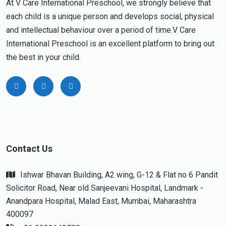
At V Care International Preschool, we strongly believe that
each child is a unique person and develops social, physical
and intellectual behaviour over a period of time.V Care
International Preschool is an excellent platform to bring out
the best in your child.
Contact Us
Ishwar Bhavan Building, A2 wing, G-12 & Flat no 6 Pandit
Solicitor Road, Near old Sanjeevani Hospital, Landmark -
Anandpara Hospital, Malad East, Mumbai, Maharashtra
400097