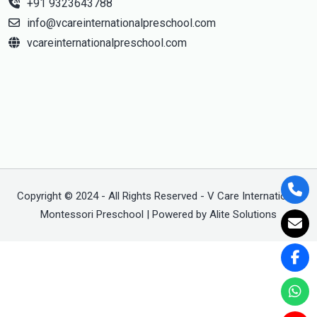
+91 9323643788
info@vcareinternationalpreschool.com
vcareinternationalpreschool.com
Copyright © 2024 - All Rights Reserved - V Care International
Montessori Preschool | Powered by Alite Solutions