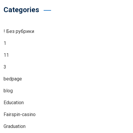
Categories
! Без рубрики
1
11
3
bedpage
blog
Education
Fairspin-casino
Graduation