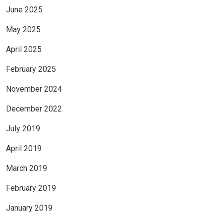
June 2025
May 2025
April 2025
February 2025
November 2024
December 2022
July 2019
April 2019
March 2019
February 2019
January 2019