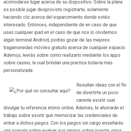
acomodarse lugar acerca de su dispositivo. Sobre la plana
es posible jugar desprovisto registrarte, solamente
haciendo clic acerca del esparcimiento donde estés
interesado. Entonces, independiente de en caso de que
usas cualquier ipad en el caso de que nos lo olvidemos
algún terminal Android, podrás gozar de las mejores
tragamonedas móviles gratuito acerca de cualquier espacio.
Ademí¡s, leerás sobre como realizarlo mediante los apps
sobre casino, la cual brindan una practica todavía más
personalizada.
Resultan ideas con el fin
de divertirte un poco
carente existir cual
divulgar tu referencia intimo online. Además, te ahorrarán el
trabajo sobre existir que memorizar las credenciales de
entrar a dichos juegos. Con los juegos sin cargo enseñarás
una ocasión sobre evaluar sus rangos sobre puesta, giros