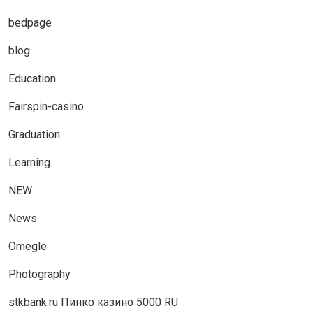
bedpage
blog
Education
Fairspin-casino
Graduation
Learning
NEW
News
Omegle
Photography
stkbank.ru Пинко казино 5000 RU