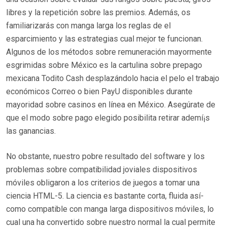
libres y la repetición sobre las premios. Además, os
familiarizarás con manga larga los reglas de el
esparcimiento y las estrategias cual mejor te funcionan.
Algunos de los métodos sobre remuneración mayormente
esgrimidas sobre México es la cartulina sobre prepago
mexicana Todito Cash desplazándolo hacia el pelo el trabajo
económicos Correo o bien PayU disponibles durante
mayoridad sobre casinos en línea en México. Asegúrate de
que el modo sobre pago elegido posibilita retirar ademí¡s
las ganancias.
No obstante, nuestro pobre resultado del software y los
problemas sobre compatibilidad joviales dispositivos
móviles obligaron a los criterios de juegos a tomar una
ciencia HTML-5. La ciencia es bastante corta, fluida así­
como compatible con manga larga dispositivos móviles, lo
cual una ha convertido sobre nuestro normal la cual permite