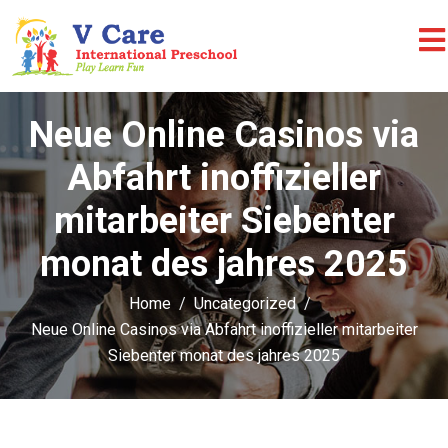
Neue Online Casinos via
Abfahrt inoffizieller
mitarbeiter Siebenter
monat des jahres 2025
Home
Uncategorized
Neue Online Casinos via Abfahrt inoffizieller mitarbeiter
Siebenter monat des jahres 2025