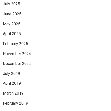
July 2025
June 2025
May 2025
April 2025
February 2025
November 2024
December 2022
July 2019
April 2019
March 2019
February 2019