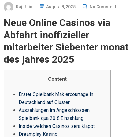
P
Raj Jain
August 8, 2025
No Comments
O
Neue Online Casinos via
S
T
Abfahrt inoffizieller
E
mitarbeiter Siebenter monat
D
O
des jahres 2025
N
Content
Erster Spielbank Maklercourtage in
Deutschland auf Cluster
Auszahlungen im Angeschlossen
Spielbank qua 20 € Einzahlung
Inside welchen Casinos sera klappt
Dreamplay Kasino