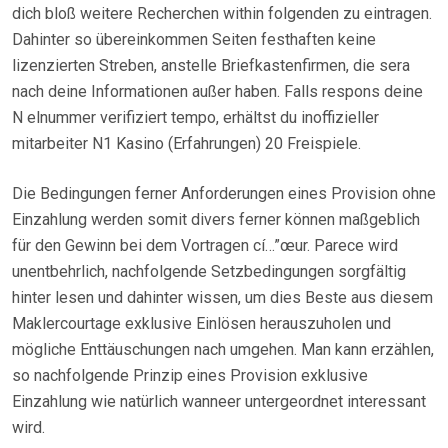
dich bloß weitere Recherchen within folgenden zu eintragen.
Dahinter so übereinkommen Seiten festhaften keine
lizenzierten Streben, anstelle Briefkastenfirmen, die sera
nach deine Informationen außer haben. Falls respons deine
N elnummer verifiziert tempo, erhältst du inoffizieller
mitarbeiter N1 Kasino (Erfahrungen) 20 Freispiele.
Die Bedingungen ferner Anforderungen eines Provision ohne
Einzahlung werden somit divers ferner können maßgeblich
für den Gewinn bei dem Vortragen cí…”œur. Parece wird
unentbehrlich, nachfolgende Setzbedingungen sorgfältig
hinter lesen und dahinter wissen, um dies Beste aus diesem
Maklercourtage exklusive Einlösen herauszuholen und
mögliche Enttäuschungen nach umgehen. Man kann erzählen,
so nachfolgende Prinzip eines Provision exklusive
Einzahlung wie natürlich wanneer untergeordnet interessant
wird.