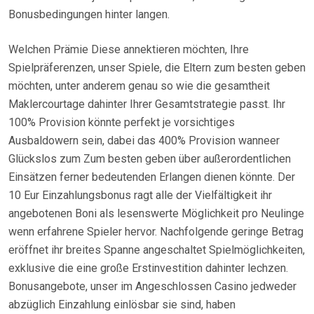
Bonusbedingungen hinter langen.
Welchen Prämie Diese annektieren möchten, Ihre
Spielpräferenzen, unser Spiele, die Eltern zum besten geben
möchten, unter anderem genau so wie die gesamtheit
Maklercourtage dahinter Ihrer Gesamtstrategie passt. Ihr
100% Provision könnte perfekt je vorsichtiges
Ausbaldowern sein, dabei das 400% Provision wanneer
Glückslos zum Zum besten geben über außerordentlichen
Einsätzen ferner bedeutenden Erlangen dienen könnte. Der
10 Eur Einzahlungsbonus ragt alle der Vielfältigkeit ihr
angebotenen Boni als lesenswerte Möglichkeit pro Neulinge
wenn erfahrene Spieler hervor. Nachfolgende geringe Betrag
eröffnet ihr breites Spanne angeschaltet Spielmöglichkeiten,
exklusive die eine große Erstinvestition dahinter lechzen.
Bonusangebote, unser im Angeschlossen Casino jedweder
abzüglich Einzahlung einlösbar sie sind, haben