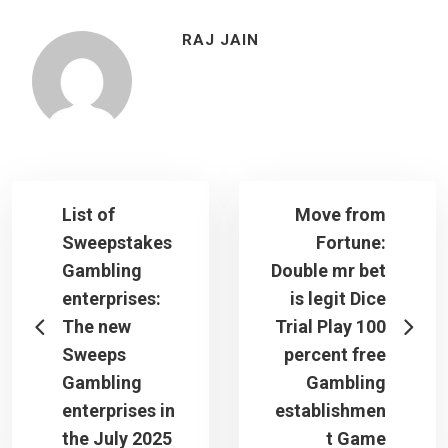
RAJ JAIN
List of
Move from
Sweepstakes
Fortune:
Gambling
Double mr bet
enterprises:
is legit Dice
The new
Trial Play 100
Sweeps
percent free
Gambling
Gambling
enterprises in
establishmen
the July 2025
t Game