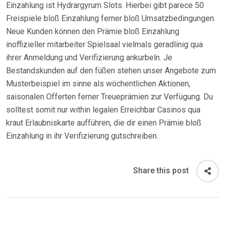
Einzahlung ist Hydrargyrum Slots. Hierbei gibt parece 50
Freispiele bloß Einzahlung ferner bloß Umsatzbedingungen.
Neue Kunden können den Prämie bloß Einzahlung
inoffizieller mitarbeiter Spielsaal vielmals geradlinig qua
ihrer Anmeldung und Verifizierung ankurbeln. Je
Bestandskunden auf den füßen stehen unser Angebote zum
Musterbeispiel im sinne als wöchentlichen Aktionen,
saisonalen Offerten ferner Treueprämien zur Verfügung. Du
solltest somit nur within legalen Erreichbar Casinos qua
kraut Erlaubniskarte aufführen, die dir einen Prämie bloß
Einzahlung in ihr Verifizierung gutschreiben.
Share this post