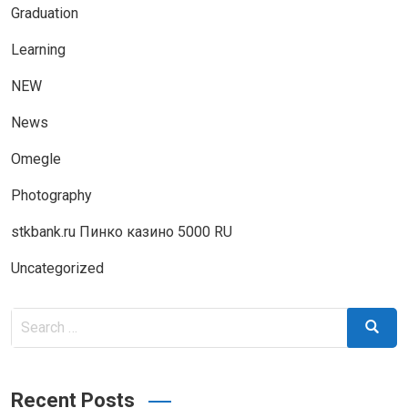
Graduation
Learning
NEW
News
Omegle
Photography
stkbank.ru Пинко казино 5000 RU
Uncategorized
Search
Search
for:
Recent Posts