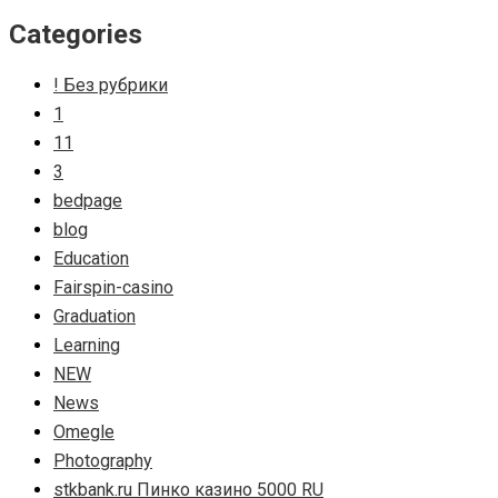
Categories
! Без рубрики
1
11
3
bedpage
blog
Education
Fairspin-casino
Graduation
Learning
NEW
News
Omegle
Photography
stkbank.ru Пинко казино 5000 RU