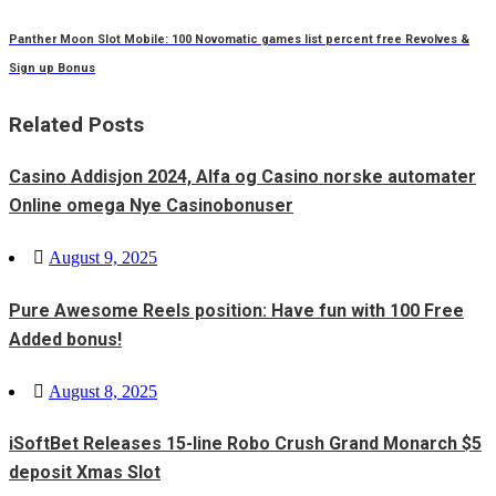
Panther Moon Slot Mobile: 100 Novomatic games list percent free Revolves &
Sign up Bonus
Related Posts
Casino Addisjon 2024, Alfa og Casino norske automater
Online omega Nye Casinobonuser
Posted
August 9, 2025
on
Pure Awesome Reels position: Have fun with 100 Free
Added bonus!
Posted
August 8, 2025
on
iSoftBet Releases 15-line Robo Crush Grand Monarch $5
deposit Xmas Slot