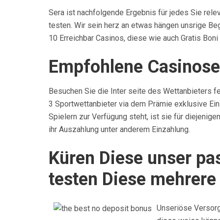
Sera ist nachfolgende Ergebnis für jedes Sie rele
testen. Wir sein herz an etwas hängen unsrige Be
10 Erreichbar Casinos, diese wie auch Gratis Boni
Empfohlene Casinosei
Besuchen Sie die Inter seite des Wettanbieters fe
3 Sportwettanbieter via dem Prämie exklusive Einz
Spielern zur Verfügung steht, ist sie für diejeni
ihr Auszahlung unter anderem Einzahlung.
Küren Diese unser pa
testen Diese mehrere
Unseriöse Versorg