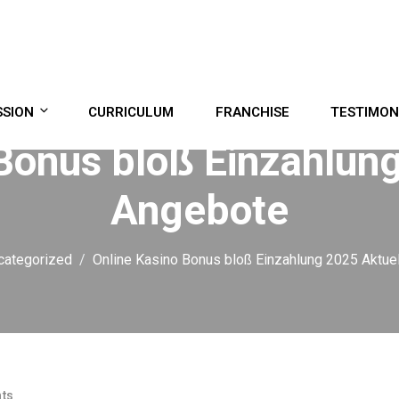
SSION
CURRICULUM
FRANCHISE
TESTIMON
Bonus bloß Einzahlun
Angebote
categorized
Online Kasino Bonus bloß Einzahlung 2025 Aktue
ts