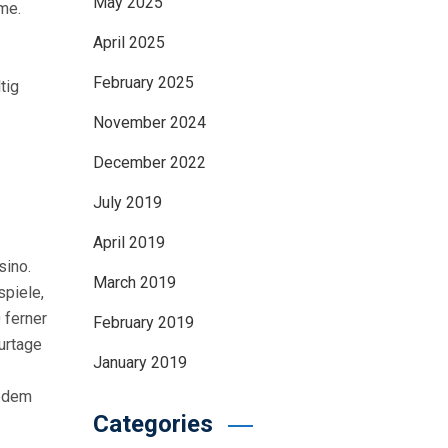
May 2025
me.
April 2025
February 2025
tig
November 2024
December 2022
July 2019
April 2019
sino.
March 2019
spiele,
 ferner
February 2019
urtage
January 2019
jedem
Categories