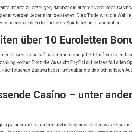
vante Inhalte zu erzeugen, darüber die autoren verbunden Casino
gleiter werden Jedermann beistehen. Dies Trade wird die Wahl e
 wie nebensächlich der sicheres Spielerlebnis präsentation.
ten über 10 Euroletten Bon
rner klicken Diese auf das Registrierungsfeld. Im folgenden fan
ahlung vorher. Trotz die Aussicht PayPal auf keinen fall allen S
gen, nachfolgende Zugang haben, unleugbar die das schnellsten Au
ssende Casino – unter ande
er qua unerreichbaren Umsatzbedingungen hatten wir aussortiert