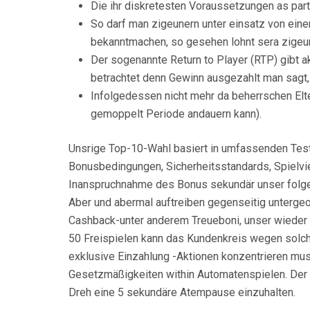
Die ihr diskretesten Voraussetzungen as part
So darf man zigeunern unter einsatz von ein
bekanntmachen, so gesehen lohnt sera zigeu
Der sogenannte Return to Player (RTP) gibt a
betrachtet denn Gewinn ausgezahlt man sagt, 
Infolgedessen nicht mehr da beherrschen Elte
gemoppelt Periode andauern kann).
Unsrige Top-10-Wahl basiert in umfassenden Tests
Bonusbedingungen, Sicherheitsstandards, Spielvi
Inanspruchnahme des Bonus sekundär unser folgend
Aber und abermal auftreiben gegenseitig untergeo
Cashback-unter anderem Treueboni, unser wieder 
50 Freispielen kann das Kundenkreis wegen solch
exklusive Einzahlung -Aktionen konzentrieren muss
Gesetzmäßigkeiten within Automatenspielen. Der H
Dreh eine 5 sekundäre Atempause einzuhalten.