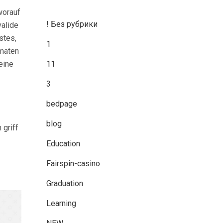
worauf
! Без рубрики
valide
stes,
1
omaten
eine
11
3
bedpage
blog
 griff
Education
Fairspin-casino
Graduation
Learning