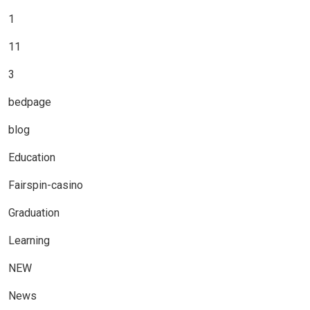
1
11
3
bedpage
blog
Education
Fairspin-casino
Graduation
Learning
NEW
News