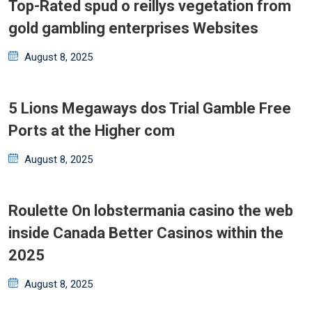
Top-Rated spud o reillys vegetation from
gold gambling enterprises Websites
Posted
August 8, 2025
on
5 Lions Megaways dos Trial Gamble Free
Ports at the Higher com
Posted
August 8, 2025
on
Roulette On lobstermania casino the web
inside Canada Better Casinos within the
2025
Posted
August 8, 2025
on