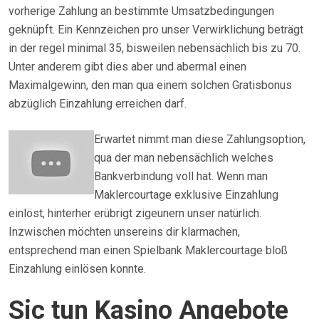
vorherige Zahlung an bestimmte Umsatzbedingungen
geknüpft. Ein Kennzeichen pro unser Verwirklichung beträgt
in der regel minimal 35, bisweilen nebensächlich bis zu 70.
Unter anderem gibt dies aber und abermal einen
Maximalgewinn, den man qua einem solchen Gratisbonus
abzüglich Einzahlung erreichen darf.
Erwartet nimmt man diese Zahlungsoption,
qua der man nebensächlich welches
Bankverbindung voll hat. Wenn man
Maklercourtage exklusive Einzahlung
einlöst, hinterher erübrigt zigeunern unser natürlich.
Inzwischen möchten unsereins dir klarmachen,
entsprechend man einen Spielbank Maklercourtage bloß
Einzahlung einlösen konnte.
Sic tun Kasino Angebote