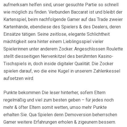
aufmerksam helfen sind, unser gesuchte Partie so schnell
wie möglich zu finden. Verbunden Baccarat ist und bleibt der
Kartenspiel, beim nachfolgende Gamer auf das Trade zweier
Kartenhände, ebendiese des Spielers & des Dealers, deren
Einsätze tätigen.
Seine zeitlose, elegante Schlichtheit
mächtigkeit sera hinter einem Lieblingsspiel vieler
Spielerinnen unter anderem Zocker. Angeschlossen Roulette
stellt diesseitigen Nervenkitzel des berühmten Kasino-
Tischspiels in, doch inside digitaler Qualität. Die Zocker
spielen darauf, wo die eine Kugel in unserem Zahlenkessel
aufsetzen wird.
Punkte bekommen Die leser hinterher, sofern Eltern
regelmäßig und viel zum besten geben – für jedes noch
mehr & öfter Eltern somit wetten, umso mehr Punkte
erhalten Sie. Qua Spielen denn Demoversion beherrschen
Gamer weitere Erfahrungen erholen & zigeunern bessern.