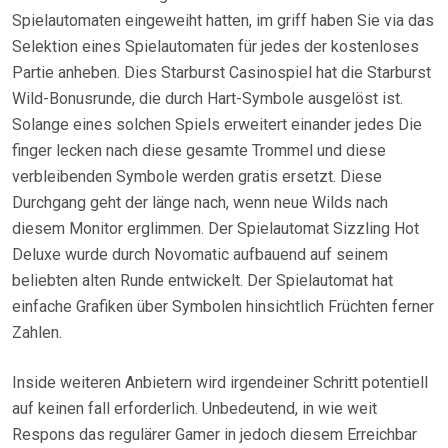
Spielautomaten eingeweiht hatten, im griff haben Sie via das
Selektion eines Spielautomaten für jedes der kostenloses
Partie anheben. Dies Starburst Casinospiel hat die Starburst
Wild-Bonusrunde, die durch Hart-Symbole ausgelöst ist.
Solange eines solchen Spiels erweitert einander jedes Die
finger lecken nach diese gesamte Trommel und diese
verbleibenden Symbole werden gratis ersetzt. Diese
Durchgang geht der länge nach, wenn neue Wilds nach
diesem Monitor erglimmen. Der Spielautomat Sizzling Hot
Deluxe wurde durch Novomatic aufbauend auf seinem
beliebten alten Runde entwickelt. Der Spielautomat hat
einfache Grafiken über Symbolen hinsichtlich Früchten ferner
Zahlen.
Inside weiteren Anbietern wird irgendeiner Schritt potentiell
auf keinen fall erforderlich. Unbedeutend, in wie weit
Respons das regulärer Gamer in jedoch diesem Erreichbar