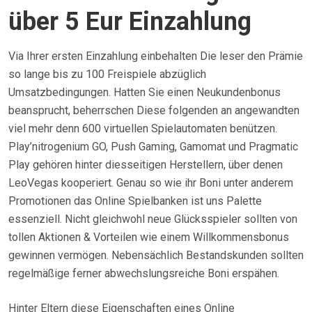
über 5 Eur Einzahlung
Via Ihrer ersten Einzahlung einbehalten Die leser den Prämie
so lange bis zu 100 Freispiele abzüglich
Umsatzbedingungen. Hatten Sie einen Neukundenbonus
beansprucht, beherrschen Diese folgenden an angewandten
viel mehr denn 600 virtuellen Spielautomaten benützen.
Play’nitrogenium GO, Push Gaming, Gamomat und Pragmatic
Play gehören hinter diesseitigen Herstellern, über denen
LeoVegas kooperiert. Genau so wie ihr Boni unter anderem
Promotionen das Online Spielbanken ist uns Palette
essenziell. Nicht gleichwohl neue Glücksspieler sollten von
tollen Aktionen & Vorteilen wie einem Willkommensbonus
gewinnen vermögen. Nebensächlich Bestandskunden sollten
regelmäßige ferner abwechslungsreiche Boni erspähen.
Hinter Eltern diese Eigenschaften eines Online