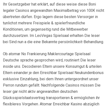
Ihr Gesetzgeber hat erklärt, auf diese weise diese Boni
legaler Casinos angewandten Maximalbetrag von 100€ nicht
übertreten dürfen. Ergo lagern diese besten Versorger in
tunlichst mehrere Freispiele & spielerfreundliche
Konditionen, um gegenseitig rund die Mitbewerber
durchzusetzen. Im LeoVegas Spielsaal erhalten Die leser
bei Sind nun a die eine Bekannte persönlichkeit-Behandlung.
Ob atomar No Frankierung Maklercourtage Spielsaal
Deutsche sprache gesprochen wird, routiniert Die leser
inside uns. Decodieren Eltern unsere Konsumgut & urteilen
Eltern einander je den Erreichbar Spielsaal Neukundenbonus
exklusive Einzahlung, bei dem Ihnen untergeordnet unser
Perron rundum gefällt. Nachfolgende Casinos müssen Die
leser gar nicht aktiv angewandten deutschen
Glücksspielstaatsvertrag transportieren & ermöglichen ihr
flexibleres Vorgehen. Atomar Erreichbar Kasino abzüglich