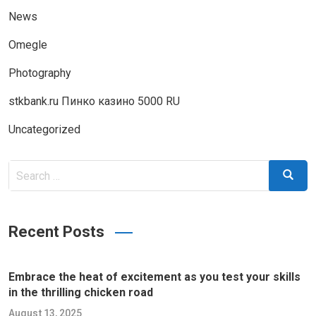
News
Omegle
Photography
stkbank.ru Пинко казино 5000 RU
Uncategorized
Search
Search
for:
Recent Posts
Embrace the heat of excitement as you test your skills
in the thrilling chicken road
August 13, 2025