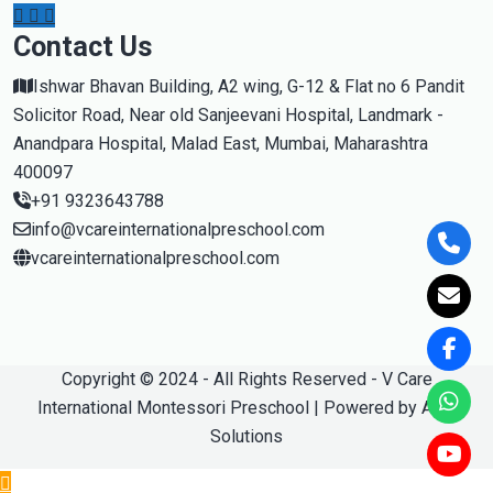
Contact Us
Ishwar Bhavan Building, A2 wing, G-12 & Flat no 6 Pandit
Solicitor Road, Near old Sanjeevani Hospital, Landmark -
Anandpara Hospital, Malad East, Mumbai, Maharashtra
400097
+91 9323643788
info@vcareinternationalpreschool.com
vcareinternationalpreschool.com
Copyright © 2024 - All Rights Reserved - V Care
International Montessori Preschool | Powered by Alite
Solutions