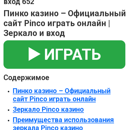
вход 652
Пинко казино – Официальный
сайт Pinco играть онлайн |
Зеркало и вход
▶️ ИГРАТЬ
Содержимое
Пинко казино – Официальный
сайт Pinco играть онлайн
Зеркало Pinco казино
Преимущества использования
зеркала Pinco казино