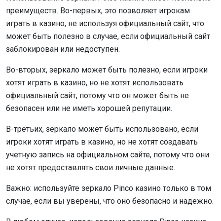
преимуществ. Во-первых, это позволяет игрокам
играть в казино, не используя официальный сайт, что
может быть полезно в случае, если официальный сайт
заблокирован или недоступен.
Во-вторых, зеркало может быть полезно, если игроки
хотят играть в казино, но не хотят использовать
официальный сайт, потому что он может быть не
безопасен или не иметь хорошей репутации.
В-третьих, зеркало может быть использовано, если
игроки хотят играть в казино, но не хотят создавать
учетную запись на официальном сайте, потому что они
не хотят предоставлять свои личные данные.
Важно: используйте зеркало Pinco казино только в том
случае, если вы уверены, что оно безопасно и надежно.