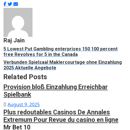
Raj Jain
5 Lowest Put Gambling enterprises 150 100 percent
free Revolves for 5 in the Canada
Verbunden Spielsaal Maklercourtage ohne Einzahlung
2025 Aktuelle Angebote
Related Posts
Provision bloß Einzahlung Erreichbar
Spielbank
Posted
August 9, 2025
Plus redoutables Casinos De Annales
on
Extremum Pour Revue du casino en ligne
Mr Bet 10