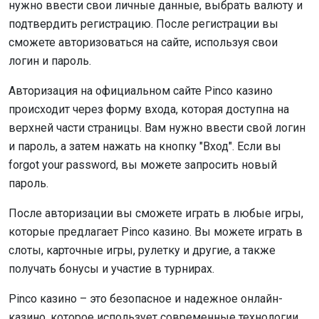
нужно ввести свои личные данные, выбрать валюту и
подтвердить регистрацию. После регистрации вы
сможете авторизоваться на сайте, используя свои
логин и пароль.
Авторизация на официальном сайте Pinco казино
происходит через форму входа, которая доступна на
верхней части страницы. Вам нужно ввести свой логин
и пароль, а затем нажать на кнопку "Вход". Если вы
forgot your password, вы можете запросить новый
пароль.
После авторизации вы сможете играть в любые игры,
которые предлагает Pinco казино. Вы можете играть в
слоты, карточные игры, рулетку и другие, а также
получать бонусы и участие в турнирах.
Pinco казино – это безопасное и надежное онлайн-
казино, которое использует современные технологии