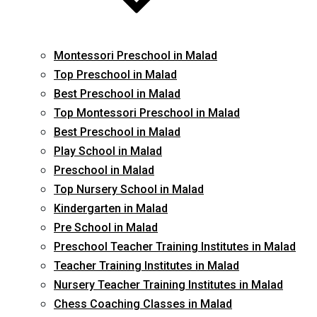
Montessori Preschool in Malad
Top Preschool in Malad
Best Preschool in Malad
Top Montessori Preschool in Malad
Best Preschool in Malad
Play School in Malad
Preschool in Malad
Top Nursery School in Malad
Kindergarten in Malad
Pre School in Malad
Preschool Teacher Training Institutes in Malad
Teacher Training Institutes in Malad
Nursery Teacher Training Institutes in Malad
Chess Coaching Classes in Malad