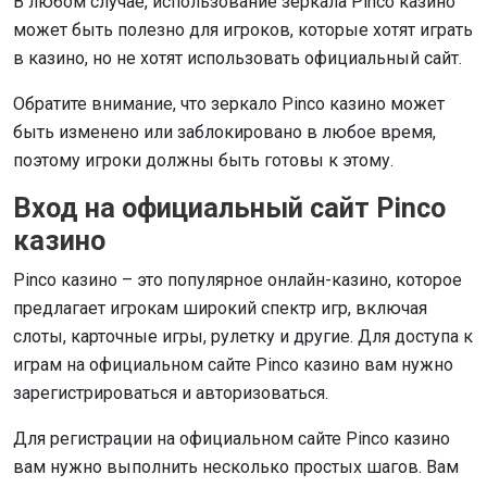
В любом случае, использование зеркала Pinco казино
может быть полезно для игроков, которые хотят играть
в казино, но не хотят использовать официальный сайт.
Обратите внимание, что зеркало Pinco казино может
быть изменено или заблокировано в любое время,
поэтому игроки должны быть готовы к этому.
Вход на официальный сайт Pinco
казино
Pinco казино – это популярное онлайн-казино, которое
предлагает игрокам широкий спектр игр, включая
слоты, карточные игры, рулетку и другие. Для доступа к
играм на официальном сайте Pinco казино вам нужно
зарегистрироваться и авторизоваться.
Для регистрации на официальном сайте Pinco казино
вам нужно выполнить несколько простых шагов. Вам