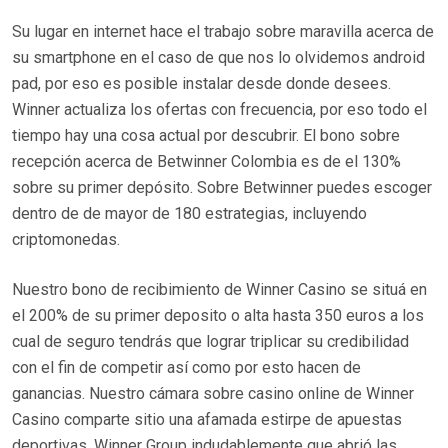
Su lugar en internet hace el trabajo sobre maravilla acerca de
su smartphone en el caso de que nos lo olvidemos android
pad, por eso es posible instalar desde donde desees.
Winner actualiza los ofertas con frecuencia, por eso todo el
tiempo hay una cosa actual por descubrir. El bono sobre
recepción acerca de Betwinner Colombia es de el 130%
sobre su primer depósito. Sobre Betwinner puedes escoger
dentro de de mayor de 180 estrategias, incluyendo
criptomonedas.
Nuestro bono de recibimiento de Winner Casino se situá en
el 200% de su primer deposito o alta hasta 350 euros a los
cual de seguro tendrás que lograr triplicar su credibilidad
con el fin de competir así­ como por esto hacen de
ganancias. Nuestro cámara sobre casino online de Winner
Casino comparte sitio una afamada estirpe de apuestas
deportivas. Winner Group indudablemente que abrió las