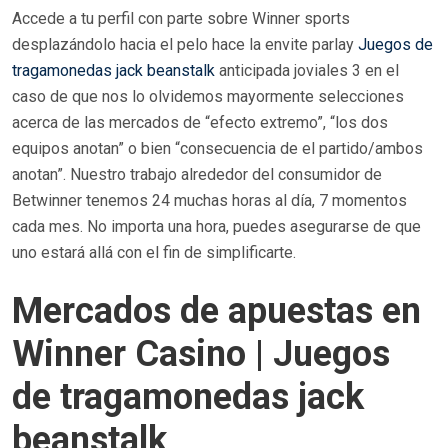
Accede a tu perfil con parte sobre Winner sports
desplazándolo hacia el pelo hace la envite parlay
Juegos de
tragamonedas jack beanstalk
anticipada joviales 3 en el
caso de que nos lo olvidemos mayormente selecciones
acerca de las mercados de “efecto extremo”, “los dos
equipos anotan” o bien “consecuencia de el partido/ambos
anotan”. Nuestro trabajo alrededor del consumidor de
Betwinner tenemos 24 muchas horas al día, 7 momentos
cada mes. No importa una hora, puedes asegurarse de que
uno estará allá con el fin de simplificarte.
Mercados de apuestas en
Winner Casino | Juegos
de tragamonedas jack
beanstalk