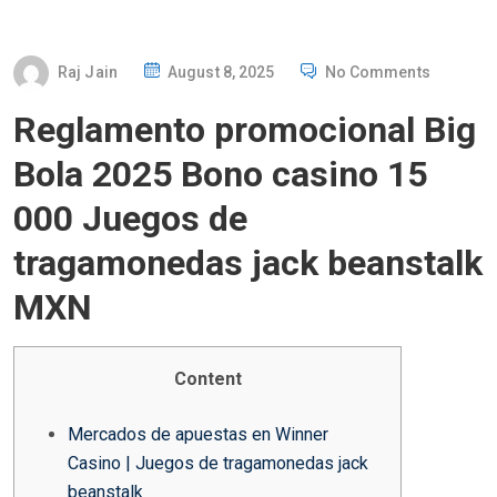
P
Raj Jain
August 8, 2025
No Comments
O
Reglamento promocional Big
S
T
Bola 2025 Bono casino 15
E
000 Juegos de
D
O
tragamonedas jack beanstalk
N
MXN
Content
Mercados de apuestas en Winner
Casino | Juegos de tragamonedas jack
beanstalk