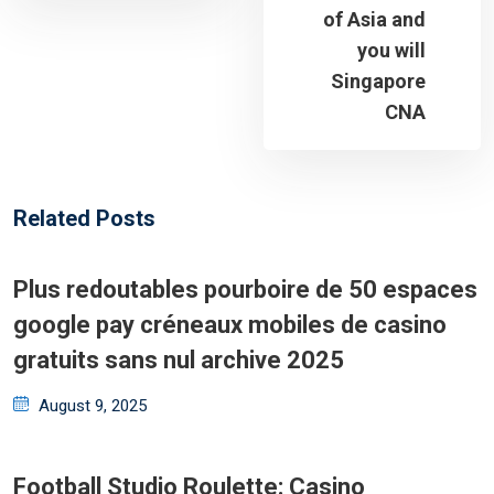
of Asia and
you will
Singapore
CNA
Related Posts
Plus redoutables pourboire de 50 espaces
google pay créneaux mobiles de casino
gratuits sans nul archive 2025
Posted
August 9, 2025
on
Football Studio Roulette: Casino