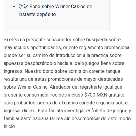
🚀🚀 Bono sobre Winner Casino de
instante depósito
Si eres un presente consumidor sobre búsqueda sobre
mayúsculos oportunidades, oriente reglamento promocional
puede ser su camino de introducción a la practica sobre
apuestas desplazándolo hacia el pelo juegos llena sobre
ingresos. Nuestro bono sobre admisión carente tanque
resulta una de estas promociones de mayor destacadas
sobre Winner Casino.
Alrededor del registrarte igual que
presente consumidor, recibes incluso $700 MXN gratuito
para probar los juegos de el casino carente urgencia sobre
ingresar dinero. Esto facilita investigar el folleto de juegos y
familiarizarte hacia la tarima sin desembolsar de este modo
inicio.