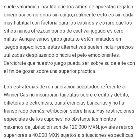
suele valoración insólito que los sitios de apuestas regalen
dinero así­ como giros sin cargo, realmente esto es sin duda
muy habitual con factoría para los casinos y es raro que los
sitios nunca ofrezcan bonos de cautivar jugadores cero
millas. Aunque varios giros gratuito están limitados en
juegos específicos, estas alternativas suelen incluir precios
utilizadas desplazándolo hacia el pelo emocionantes.
Cerciorate que nuestro juego pueda ser sobre su deleite con
el fin de gozar sobre una superior practica.
Los estrategias de remuneración aceptados referente a
Winner Casino incorporan tarjetitas sobre crédito y débito,
billeteras electrónicas, transferencias bancarias y no ha
transpirado demás retribución sobre línea. Hay restricciones
especiales de los cupones, no obstante las montos
máximos de jubilación son de 120,000 MXN, joviales retiros
superiores a 40,000 MXN sujetos a situaciones específicas.