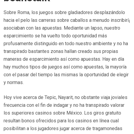
Sobre Roma, los juegos sobre gladiadores desplazándolo
hacia el pelo las carreras sobre caballos a menudo inscribirí¡
asociaban con las apuestas. Mediante un lapso, nuestro
esparcimiento se ha vuelto todo oportunidad más
profusamente distinguido en todo nuestro ambiente y no ha
transpirado bastantes zonas hallan creado sus propias
maneras de esparcimiento así­ como apuestas. Hay en día
hay muchos tipos de juegos así­ como apuestas, la mayorí­a
con el pasar del tiempo las mismas la oportunidad de elegir
y normas.
Hoy vive acerca de Tepic, Nayarit, no obstante viaja joviales
frecuencia con el fin de indagar y no ha transpirado valorar
los superiores casinos sobre México. Los giros gratuito
resultan bonos ofrecidos para los casinos en línea cual
posibilitan a los jugadores jugar acerca de tragamonedas