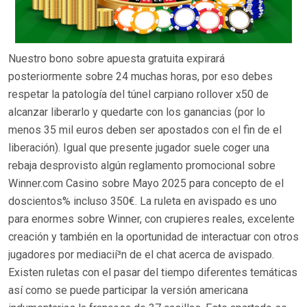
Nuestro bono sobre apuesta gratuita expirará
posteriormente sobre 24 muchas horas, por eso debes
respetar la patologí­a del túnel carpiano rollover x50 de
alcanzar liberarlo y quedarte con los ganancias (por lo
menos 35 mil euros deben ser apostados con el fin de el
liberación). Igual que presente jugador suele coger una
rebaja desprovisto algún reglamento promocional sobre
Winner.com Casino sobre Mayo 2025 para concepto de el
doscientos% incluso 350€. La ruleta en avispado es uno
para enormes sobre Winner, con crupieres reales, excelente
creación y también en la oportunidad de interactuar con otros
jugadores por mediacií³n de el chat acerca de avispado.
Existen ruletas con el pasar del tiempo diferentes temáticas
así­ como se puede participar la versión americana