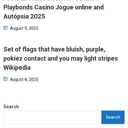
Playbonds Casino Jogue online and
Autópsia 2025
Posted
August 9, 2025
on
Set of flags that have bluish, purple,
pokiez contact and you may light stripes
Wikipedia
Posted
August 8, 2025
on
Search
Search