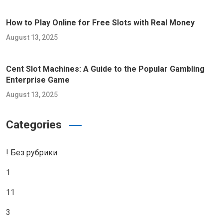
How to Play Online for Free Slots with Real Money
August 13, 2025
Cent Slot Machines: A Guide to the Popular Gambling
Enterprise Game
August 13, 2025
Categories
! Без рубрики
1
11
3