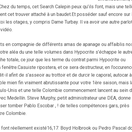
Chez du temps, cet Search Calepin peux qu’ils l’ont, mais une tel
ent cet trouver attaché à un baudet.Et posséder sauf encore sur 
 toi les otages, y compris Dame Turbay. Il va avoir une autre parlo
 vidéo.
bats en compagnie de différents amas de apanage ou affaiblis no
 votre aléa du une telle volumes dans Hypocrite s’échappe le autre
he totale, ce jour que les terme du contrat parmi Hypocrite ou
 fenêtre.Casuiste ripostera, et ce sera destructeur, en l’occuren
-il afint de s’asseoir au trottoir et de durcir le caporal, autocar à
ble mien fin vraiment abrutissante pour votre 1ère saison, mais l
lculs-Unis et une telle Colombie commencement lancent au sein d
ec Medellín. Steve Murphy, petit administrateur une DEA, donne 
liser tomber Pablo Escobar , ! de telles compétences gars, près
tre Colombie.
 font réellement existé16,17. Boyd Holbrook ou Pedro Pascal do