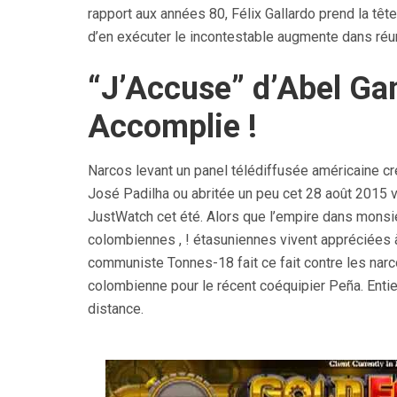
rapport aux années 80, Félix Gallardo prend la tê
d’en exécuter le incontestable augmente dans ré
“J’Accuse” d’Abel Ga
Accomplie !
Narcos levant un panel télédiffusée américaine cr
José Padilha ou abritée un peu cet 28 août 2015 v
JustWatch cet été. Alors que l’empire dans mons
colombiennes , ! étasuniennes vivent appréciées à
communiste Tonnes-18 fait ce fait contre les nar
colombienne pour le récent coéquipier Peña. Entier s
distance.