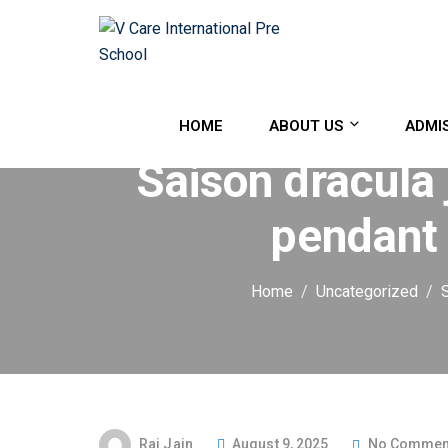
HOME
ABOUT US
ADMI
Saison dracula
pendant 
Home
Uncategorized
P
Raj Jain
August 9, 2025
No Commen