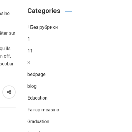
Categories
! Без рубрики
êter sur
1
qu’ils
11
n off,
3
Escobar
bedpage
blog
Education
Fairspin-casino
Graduation