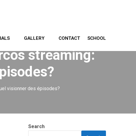
IALS
GALLERY
CONTACT
SCHOOL
rcos streaming:
épisodes?
quel visionner des épisodes?
Search