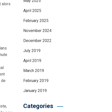
May 2025
 alors
April 2025
February 2025
November 2024
December 2022
dans
July 2019
inute
April 2019
cal
March 2019
ent
i de
February 2019
January 2019
Categories
ste,