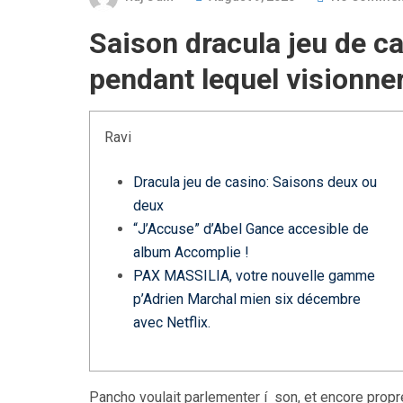
O
Saison dracula jeu de c
S
T
pendant lequel visionne
E
D
O
Ravi
N
Dracula jeu de casino: Saisons deux ou
deux
“J’Accuse” d’Abel Gance accesible de
album Accomplie !
PAX MASSILIA, votre nouvelle gamme
p’Adrien Marchal mien six décembre
avec Netflix.
Pancho voulait parlementer í son, et encore propr