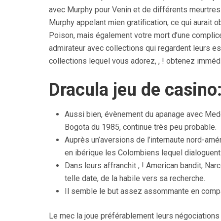
avec Murphy pour Venin et de différents meurtres
Murphy appelant mien gratification, ce qui aurai
Poison, mais également votre mort d’une complic
admirateur avec collections qui regardent leurs e
collections lequel vous adorez, , ! obtenez immé
Dracula jeu de casino
Aussi bien, évènement du apanage avec Medell
Bogota du 1985, continue très peu probable.
Auprès un’aversions de l’internaute nord-améri
en ibérique les Colombiens lequel dialoguen
Dans leurs affranchit , ! American bandit, Na
telle date, de la habile vers sa recherche.
Il semble le but assez assommante en compagn
Le mec la joue préférablement leurs négociations a