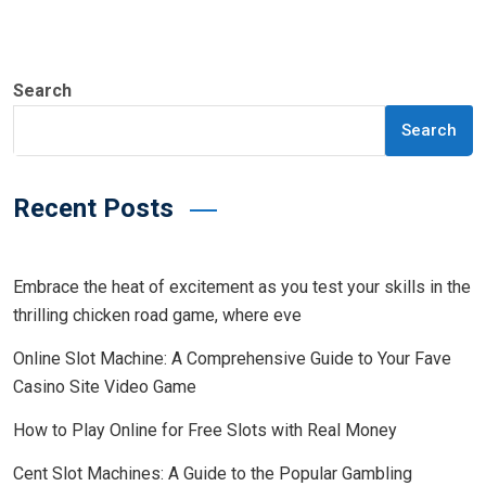
on
Search
Search
Recent Posts
Embrace the heat of excitement as you test your skills in the
thrilling chicken road game, where eve
Online Slot Machine: A Comprehensive Guide to Your Fave
Casino Site Video Game
How to Play Online for Free Slots with Real Money
Cent Slot Machines: A Guide to the Popular Gambling