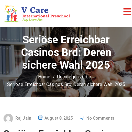
Seriöse Erreichbar
Casinos Brd: Deren
sichere Wahl 2025
Home
Uncategorized
Seriöse Erreichbar Casinos Brd: Deren sichere Wahl 2025
P
Raj Jain
August 8, 2025
No Comments
O