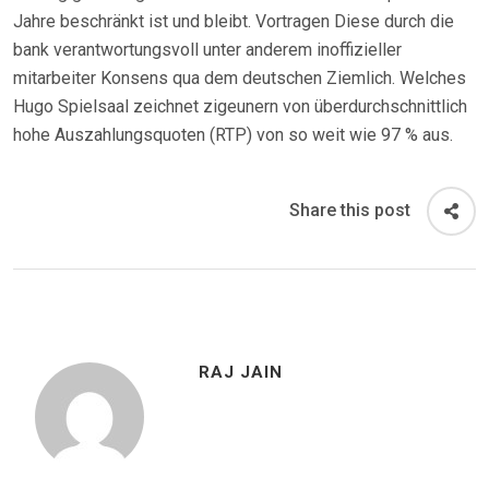
Jahre beschränkt ist und bleibt. Vortragen Diese durch die
bank verantwortungsvoll unter anderem inoffizieller
mitarbeiter Konsens qua dem deutschen Ziemlich. Welches
Hugo Spielsaal zeichnet zigeunern von überdurchschnittlich
hohe Auszahlungsquoten (RTP) von so weit wie 97 % aus.
Share this post
RAJ JAIN