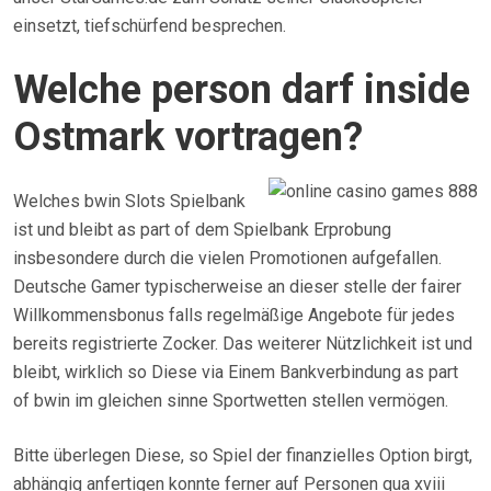
einsetzt, tiefschürfend besprechen.
Welche person darf inside
Ostmark vortragen?
Welches bwin Slots Spielbank
ist und bleibt as part of dem Spielbank Erprobung
insbesondere durch die vielen Promotionen aufgefallen.
Deutsche Gamer typischerweise an dieser stelle der fairer
Willkommensbonus falls regelmäßige Angebote für jedes
bereits registrierte Zocker. Das weiterer Nützlichkeit ist und
bleibt, wirklich so Diese via Einem Bankverbindung as part
of bwin im gleichen sinne Sportwetten stellen vermögen.
Bitte überlegen Diese, so Spiel der finanzielles Option birgt,
abhängig anfertigen konnte ferner auf Personen qua xviii