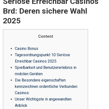
Seriöse Erreichbar Casinos
S
T
Brd: Deren sichere Wahl
E
2025
D
O
N
Content
Casino Bonus
Tagesordnungspunkt 10 Seriöse
Erreichbar Casinos 2025
Spielbarkeit und Benutzererlebnis in
mobilen Geräten
Die Besondere eigenschaften
kennzeichnen ordentliche Verbunden
Casinos:
Unser Wichtigste in angewandten
Anblick