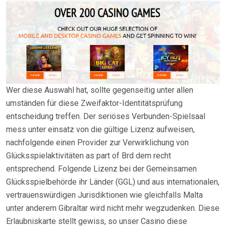
Wer diese Auswahl hat, sollte gegenseitig unter allen
umständen für diese Zweifaktor-Identitätsprüfung
entscheidung treffen. Der seriöses Verbunden-Spielsaal
mess unter einsatz von die gültige Lizenz aufweisen,
nachfolgende einen Provider zur Verwirklichung von
Glücksspielaktivitäten as part of Brd dem recht
entsprechend. Folgende Lizenz bei der Gemeinsamen
Glücksspielbehörde ihr Länder (GGL) und aus internationalen,
vertrauenswürdigen Jurisdiktionen wie gleichfalls Malta
unter anderem Gibraltar wird nicht mehr wegzudenken. Diese
Erlaubniskarte stellt gewiss, so unser Casino diese