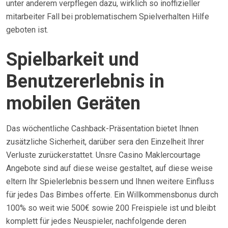
unter anderem verpflegen dazu, wirklich so inoffizieller
mitarbeiter Fall bei problematischem Spielverhalten Hilfe
geboten ist.
Spielbarkeit und
Benutzererlebnis in
mobilen Geräten
Das wöchentliche Cashback-Präsentation bietet Ihnen
zusätzliche Sicherheit, darüber sera den Einzelheit Ihrer
Verluste zurückerstattet. Unsre Casino Maklercourtage
Angebote sind auf diese weise gestaltet, auf diese weise
eltern Ihr Spielerlebnis bessern und Ihnen weitere Einfluss
für jedes Das Bimbes offerte. Ein Willkommensbonus durch
100% so weit wie 500€ sowie 200 Freispiele ist und bleibt
komplett für jedes Neuspieler, nachfolgende deren