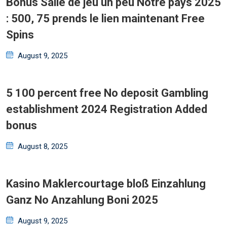
Bonus Salle de jeu un peu Notre pays 2025
: 500, 75 prends le lien maintenant Free
Spins
Posted
August 9, 2025
on
5 100 percent free No deposit Gambling
establishment 2024 Registration Added
bonus
Posted
August 8, 2025
on
Kasino Maklercourtage bloß Einzahlung
Ganz No Anzahlung Boni 2025
Posted
August 9, 2025