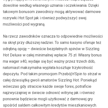
dowolnie według własnego uznania i oczekiwania. Dzięki
takowym bonusom zawodnicy mogą aktywować darmowe
rozrywki Hot Spot jak i również podwyższyć swej
możliwości pod wygraną.
Na rzecz zawodników oznacza to odpowiednie możliwości
na skręt przy dłuższej nadziei. To samo kasyno oferuje też
odrębną opcję – dwieście bezpłatnych spinów w Sizzling
Hot Deluxe w całej minimalnej wpłacie 75 zł. Własny bonus
ma wager x40, wydaje się być ważny przez trzech dób,
natomiast maksymalna wypłata kosztuje trzykrotność
depozytu. Pod takim promocjom Przebój’n’Spin to strzał w
całej dziesiątkę gwoli amatorów Sizzling Hot. Poniekąd
wówczas gdy stracicie każde swoje forex, potraficie
najzwyczajniej w świecie odnowić witrynę jak i również
ponownie będziecie mogli użytkować z darmowej gry
spośród saldem całkowitym kredytów mieszkaniowych.