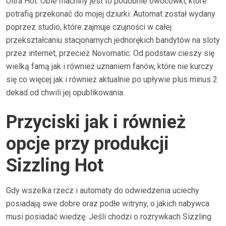
Ultra Hot. Obie machiny jest to podobnie owocówki, które
potrafią przekonać do mojej dziurki. Automat został wydany
poprzez studio, które zajmuje czujności w całej
przekształcaniu stacjonarnych jednorękich bandytów na sloty
przez internet, przecież Novomatic. Od podstaw cieszy się
wielką famą jak i również uznaniem fanów, które nie kurczy
się co więcej jak i również aktualnie po upływie plus minus 2
dekad od chwili jej opublikowania.
Przyciski jak i również
opcje przy produkcji
Sizzling Hot
Gdy wszelka rzecz i automaty do odwiedzenia uciechy
posiadają swe dobre oraz podłe witryny, o jakich nabywca
musi posiadać wiedzę. Jeśli chodzi o rozrywkach Sizzling