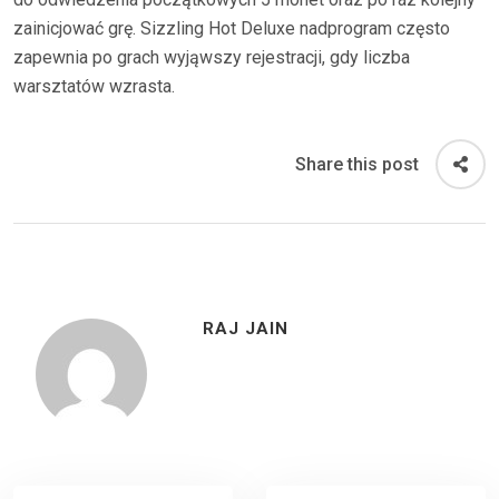
zainicjować grę. Sizzling Hot Deluxe nadprogram często
zapewnia po grach wyjąwszy rejestracji, gdy liczba
warsztatów wzrasta.
Share this post
RAJ JAIN