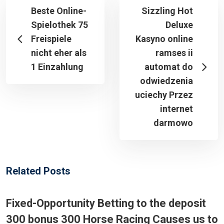
Beste Online-
Sizzling Hot
Spielothek 75
Deluxe
Freispiele
Kasyno online
nicht eher als
ramses ii
1 Einzahlung
automat do
odwiedzenia
uciechy Przez
internet
darmowo
Related Posts
Fixed-Opportunity Betting to the deposit
300 bonus 300 Horse Racing Causes us to