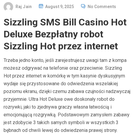
P
Raj Jain
August 9, 2025
No Comments
O
Sizzling SMS Bill Casino Hot
S
T
Deluxe Bezpłatny robot
E
Sizzling Hot przez internet
D
O
Trzeba jedno konto, jeśli zarejestrujesz uwagi tam z kompa
N
możesz odgrywać na telefonie oraz przeciwnie. Sizzling
Hot przez internet w komórkę w tym kasynie dyskusyjnym
wydaje się przystosowane do odwiedzenia wszelakiej
poziomu ekranu, dzięki czemu zabawa czujności nadzwyczaj
przyjemnie. Ultra Hot Deluxe owe doskonały robot do
rozrywki, jaki to zjednywa graczy własna łatwością i
emocjonującą rozgrywką.
Podstawowym zamysłem zabawy
jest zdobycie 3 takich samych symboli w wszystkich 3
bębnach od chwili lewej do odwiedzenia prawej strony.