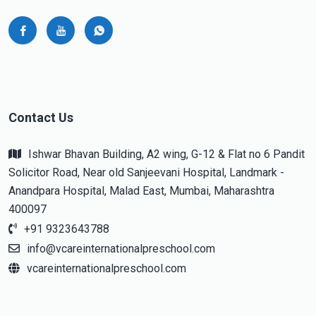
Contact Us
Ishwar Bhavan Building, A2 wing, G-12 & Flat no 6 Pandit
Solicitor Road, Near old Sanjeevani Hospital, Landmark -
Anandpara Hospital, Malad East, Mumbai, Maharashtra
400097
+91 9323643788
info@vcareinternationalpreschool.com
vcareinternationalpreschool.com