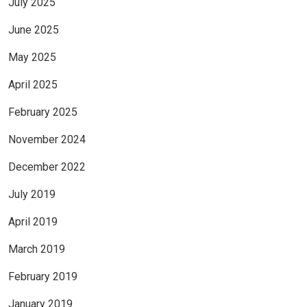
July 2025
June 2025
May 2025
April 2025
February 2025
November 2024
December 2022
July 2019
April 2019
March 2019
February 2019
January 2019