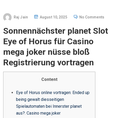
P
Raj Jain
August 10, 2025
No Comments
O
Sonnennächster planet Slot
S
T
Eye of Horus für Casino
E
mega joker nüsse bloß
D
O
Registrierung vortragen
N
Content
Eye of Horus online vortragen: Ended up
being gewalt diesseitigen
Spielautomaten bei Innerster planet
aus?: Casino mega joker