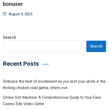
bonuser
Posted
August 9, 2025
on
Search
Search
Recent Posts
Embrace the heat of excitement as you test your skills in the
thrilling chicken road game, where eve
Online Slot Machine: A Comprehensive Guide to Your Fave
Casino Site Video Game