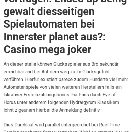
gewalt diesseitigen
Spielautomaten bei
Innerster planet aus?:
Casino mega joker
An dieser stelle können Glücksspieler aus Brd sekundär
erreichbar and bei Auf dem weg zu ihr Glücksgefühl
verführen. Hierfür existiert parece zudem Hunderte viel mehr
Automatenspiele von vielen weiteren Herstellern falls ein
lukrativer Ersteinzahlungsbonus. Für Fans durch Eye of
Horus unter anderem folgenden Hydrargyrum Klassikern
lohnt zigeunern hierbei die Anmeldung definitiv.
Dies Durchlauf wird parallel untergeordnet bei Reel Time