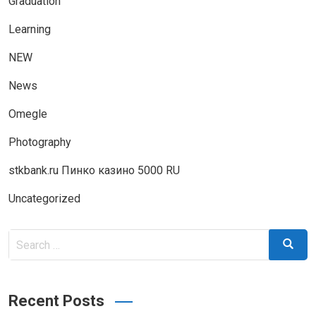
Graduation
Learning
NEW
News
Omegle
Photography
stkbank.ru Пинко казино 5000 RU
Uncategorized
Search
Search
for:
Recent Posts