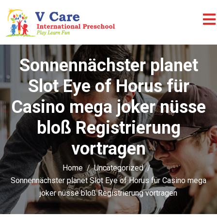
Sonnennächster planet
Slot Eye of Horus für
Casino mega joker nüsse
bloß Registrierung
vortragen
Home
Uncategorized
Sonnennächster planet Slot Eye of Horus für Casino mega
joker nüsse bloß Registrierung vortragen