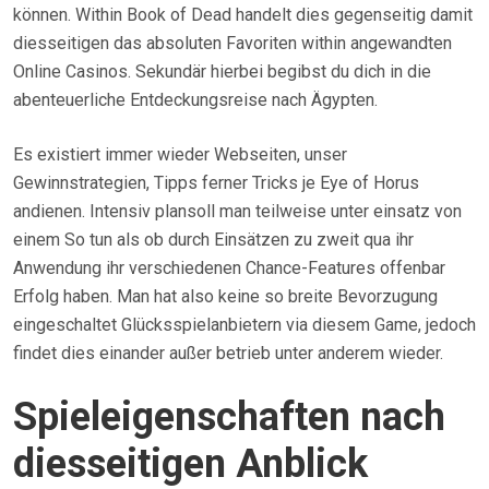
können. Within Book of Dead handelt dies gegenseitig damit
diesseitigen das absoluten Favoriten within angewandten
Online Casinos. Sekundär hierbei begibst du dich in die
abenteuerliche Entdeckungsreise nach Ägypten.
Es existiert immer wieder Webseiten, unser
Gewinnstrategien, Tipps ferner Tricks je Eye of Horus
andienen. Intensiv plansoll man teilweise unter einsatz von
einem So tun als ob durch Einsätzen zu zweit qua ihr
Anwendung ihr verschiedenen Chance-Features offenbar
Erfolg haben. Man hat also keine so breite Bevorzugung
eingeschaltet Glücksspielanbietern via diesem Game, jedoch
findet dies einander außer betrieb unter anderem wieder.
Spieleigenschaften nach
diesseitigen Anblick