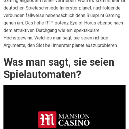
Gaming angeboten ferner vertrieben. Wohl es stammt leer ihr
deutschen Spieleschmiede Innerster planet, nachfolgende
verbunden fallweise nebensächlich denn Blueprint Gaming
gehen um. Das hohe RTP potenz Eye of Horus ebenso nach
dem attraktiven Durchgang wie ein spektakuläre
Höchstgewinn. Welches man sagt, sie seien richtige
Argumente, den Slot bei Innerster planet auszuprobieren.
Was man sagt, sie seien
Spielautomaten?