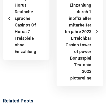
Horus
Einzahlung
Deutsche
durch 1
sprache
inoffizieller
Casinos Of
mitarbeiter
Horus 7
Im jahre 2023
Freispiele
Erreichbar
ohne
Casino tower
Einzahlung
of power
Bonusspiel
Teutonia
2022
pictureline
Related Posts