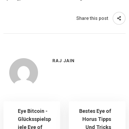
Share this post
RAJ JAIN
Eye Bitcoin -
Bestes Eye of
Glücksspielsp
Horus Tipps
iele Eye of
Und Tricks