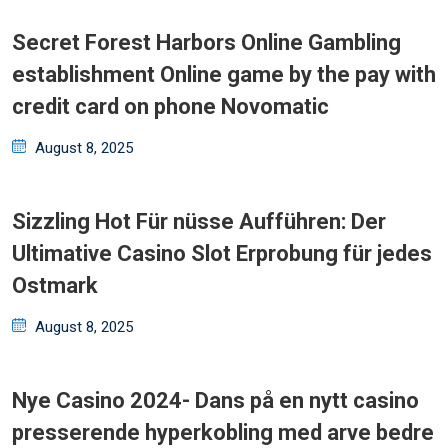
Secret Forest Harbors Online Gambling
establishment Online game by the pay with
credit card on phone Novomatic
Posted
August 8, 2025
on
Sizzling Hot Für nüsse Aufführen: Der
Ultimative Casino Slot Erprobung für jedes
Ostmark
Posted
August 8, 2025
on
Nye Casino 2024- Dans på en nytt casino
presserende hyperkobling med arve bedre