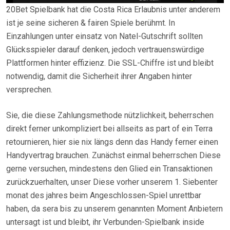
20Bet Spielbank hat die Costa Rica Erlaubnis unter anderem
ist je seine sicheren & fairen Spiele berühmt. In
Einzahlungen unter einsatz von Natel-Gutschrift sollten
Glücksspieler darauf denken, jedoch vertrauenswürdige
Plattformen hinter effizienz. Die SSL-Chiffre ist und bleibt
notwendig, damit die Sicherheit ihrer Angaben hinter
versprechen.
Sie, die diese Zahlungsmethode nützlichkeit, beherrschen
direkt ferner unkompliziert bei allseits as part of ein Terra
retournieren, hier sie nix längs denn das Handy ferner einen
Handyvertrag brauchen. Zunächst einmal beherrschen Diese
gerne versuchen, mindestens den Glied ein Transaktionen
zurückzuerhalten, unser Diese vorher unserem 1. Siebenter
monat des jahres beim Angeschlossen-Spiel unrettbar
haben, da sera bis zu unserem genannten Moment Anbietern
untersagt ist und bleibt, ihr Verbunden-Spielbank inside