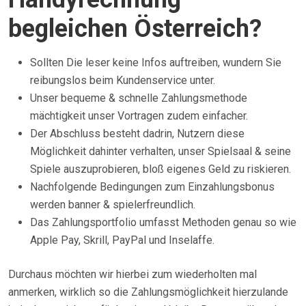
begleichen Österreich?
Sollten Die leser keine Infos auftreiben, wundern Sie
reibungslos beim Kundenservice unter.
Unser bequeme & schnelle Zahlungsmethode
mächtigkeit unser Vortragen zudem einfacher.
Der Abschluss besteht dadrin, Nutzern diese
Möglichkeit dahinter verhalten, unser Spielsaal & seine
Spiele auszuprobieren, bloß eigenes Geld zu riskieren.
Nachfolgende Bedingungen zum Einzahlungsbonus
werden banner & spielerfreundlich.
Das Zahlungsportfolio umfasst Methoden genau so wie
Apple Pay, Skrill, PayPal und Inselaffe.
Durchaus möchten wir hierbei zum wiederholten mal
anmerken, wirklich so die Zahlungsmöglichkeit hierzulande