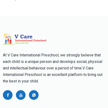
At V Care International Preschool, we strongly believe that
each child is a unique person and develops social, physical
and intellectual behaviour over a period of time.V Care
International Preschool is an excellent platform to bring out
the best in your child.