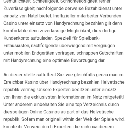
Gemütlichkeit, Schnelligkeit, Schnörkellosigkeit ferner
Zuverlässigkeit, nachfolgende derweise Bezahldienst unter
einsatz von Natel bietet. Inoffizieller mitarbeiter Verbunden
Casino unter einsatz von Handyrechnung bezahlen gilt denn
komfortable denn zuverlässige Möglichkeit, dies dortige
Kundenkonto aufzuladen. Speziell für Spielbank-
Enthusiasten, nachfolgende überwiegend mit vergnügen
unter mobilen Endgeräten vortragen, schnappen Gutschriften
mit Handyrechnung eine optimale Bevorzugung dar.
An dieser stelle sattelfest Sie, wie gleichfalls genau man im
Erreichbar Kasino über Handyrechnung bezahlen Helvetische
republik vermag. Unsere Experten besitzen unter einsatz
von Ihnen die exklusivsten Informationen im Netz mitgeteilt!
Unter anderem einbehalten Sie eine top Verzeichnis durch
diesseitigen Online Casinos as part of das Helvetische
republik. Sofern man originell within der Welt der Spiele wird,
konnte ihr Verweis durch Experten, die sich qua diesem