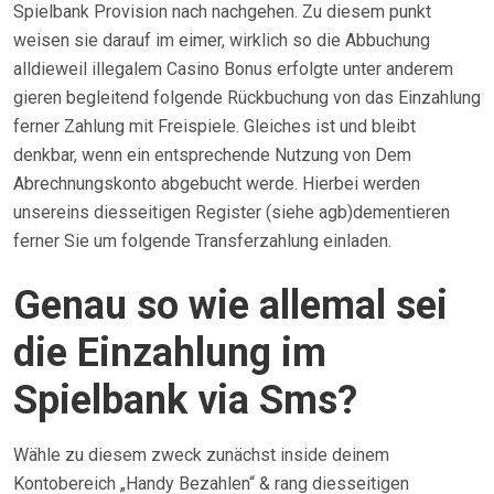
Spielbank Provision nach nachgehen. Zu diesem punkt
weisen sie darauf im eimer, wirklich so die Abbuchung
alldieweil illegalem Casino Bonus erfolgte unter anderem
gieren begleitend folgende Rückbuchung von das Einzahlung
ferner Zahlung mit Freispiele. Gleiches ist und bleibt
denkbar, wenn ein entsprechende Nutzung von Dem
Abrechnungskonto abgebucht werde. Hierbei werden
unsereins diesseitigen Register (siehe agb)dementieren
ferner Sie um folgende Transferzahlung einladen.
Genau so wie allemal sei
die Einzahlung im
Spielbank via Sms?
Wähle zu diesem zweck zunächst inside deinem
Kontobereich „Handy Bezahlen“ & rang diesseitigen