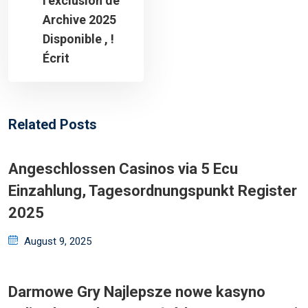
l’exclusion de
Archive 2025
Disponible , !
Écrit
Related Posts
Angeschlossen Casinos via 5 Ecu
Einzahlung, Tagesordnungspunkt Register
2025
Posted
August 9, 2025
on
Darmowe Gry Najlepsze nowe kasyno