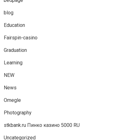
bedpage
blog
Education
Fairspin-casino
Graduation
Learning
NEW
News
Omegle
Photography
stkbank.ru Пинко казино 5000 RU
Uncategorized