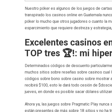
Nuestro póker es algunos de los juegos de carta
transpirado los casinos online en Guatemala nunc
póker lo mucho que otros jugadores o cuanto la má
esparcimiento que requiere destreza y estrategia
Excelentes casinos en
TOP tres 🏆!: mi hipe
Determinados códigos de descuento particularmen
muchos sitios sobre reseñas sobre casinos cual ll
códigos sobre bono sobre casino sobre mostrar a 
recibirá $100, esto le dará todo cesión de $dosci
jueves, en donde es posible sacar dólares utiliza
Ahora ya, las juegos sobre Pragmatic Play nunca 
están presentes de más sobre 18 sitios y no ha tr