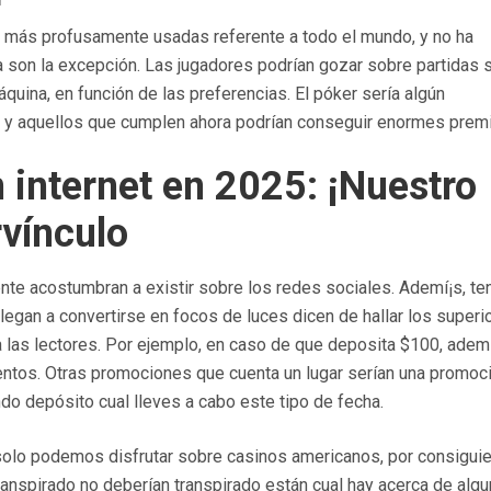
s más profusamente usadas referente a todo el mundo, y no ha
a son la excepción. Las jugadores podrían gozar sobre partidas 
quina, en función de las preferencias.
El póker serí­a algún
, y aquellos que cumplen ahora podrían conseguir enormes prem
 internet en 2025: ¡Nuestro
rvínculo
te acostumbran a existir sobre los redes sociales. Ademí¡s, t
egan a convertirse en focos de luces dicen de hallar los superi
las lectores. Por ejemplo, en caso de que deposita $100, adem
entos. Otras promociones que cuenta un lugar serí­an una promoc
ndo depósito cual lleves a cabo este tipo de fecha.
solo podemos disfrutar sobre casinos americanos, por consigui
anspirado no deberían transpirado están cual hay acerca de algu