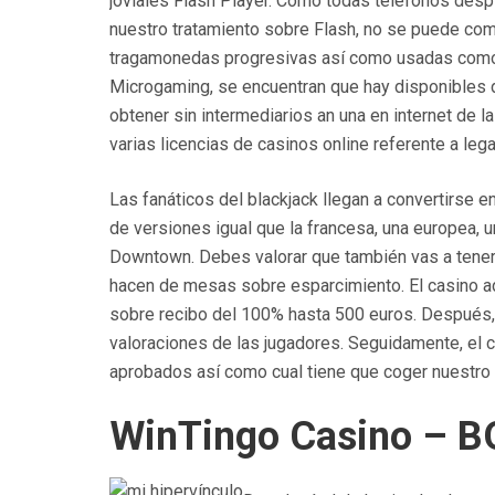
joviales Flash Player. Como todas teléfonos despl
nuestro tratamiento sobre Flash, no se puede comp
tragamonedas progresivas así­ como usadas como 
Microgaming, se encuentran que hay disponibles de
obtener sin intermediarios an una en internet de 
varias licencias de casinos online referente a leg
Las fanáticos del blackjack llegan a convertirse e
de versiones igual que la francesa, una europea,
Downtown. Debes valorar que también vas a tener 
hacen de mesas sobre esparcimiento. El casino a
sobre recibo del 100% hasta 500 euros. Después,
valoraciones de las jugadores. Seguidamente, el 
aprobados así­ como cual tiene que coger nuestro
WinTingo Casino – B