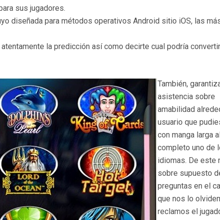
ara sus jugadores.
cluyo diseñada para métodos operativos Android sitio iOS, las má
tentamente la predicción así­ como decirte cual podrí­a converti
También, garantiz
asistencia sobre
amabilidad alrede
usuario que pudie
con manga larga a
completo uno de 
idiomas. De este
sobre supuesto d
preguntas en el c
que nos lo olvid
reclamos el jugad