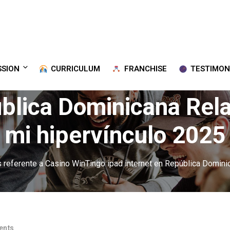
SSION
CURRICULUM
FRANCHISE
TESTIMON
inos referente a Casin
ública Dominicana Rela
mi hipervínculo 2025
 referente a Casino WinTingo ipad internet en República Domini
ents