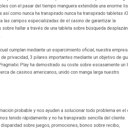
bles con el pasar del tiempo manguera extendida una enorme lis
s así­ como nunca ha transpirado nunca ha transpirado tabletas i
lta las campos especializadas de el casino de garantizar la
os sobre hallar a través de una tableta sobre búsqueda desplazá
.
a cual cumplan mediante un esparcimiento oficial, nuestra empres
de privacidad, 3 pilares importantes mediante un objetivo de gu
 Pragmatic Play ha demostrado su coste sobre escasamente un l
cerca de casinos americanos, unido con manga larga nuestro
mación probable y nos ayuden a solucionar todo problema en el
os tenido rápidamente y no ha transpirado sencilla del cliente.
 disparidad sobre juegos, promociones, bonos sobre recibo,