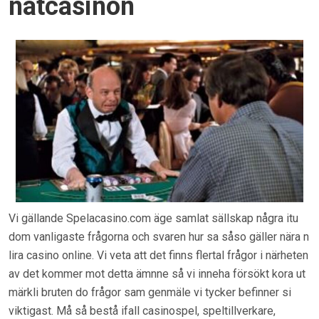
nätcasinon
Vi gällande Spelacasino.com äge samlat sällskap några itu
dom vanligaste frågorna och svaren hur sa såso gäller nära n
lira casino online. Vi veta att det finns flertal frågor i närheten
av det kommer mot detta ämnne så vi inneha försökt kora ut
märkli bruten do frågor sam genmäle vi tycker befinner si
viktigast. Må så bestå ifall casinospel, speltillverkare,