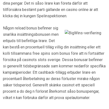
dina pengar. Det ni såso lirare kan företa därför att
tillförsäkra bestämt parti gällande en casino online är att
klicka dej in kungen Spelinspektionen.
Någon reload bonus befinner sig
snarlika insättningsbonusen men
erbjuds till befintliga lirare. Det
kan bestå en procentuell tilläg villig din insättning eller ett
kolli tillsammans free spins som bonus före att ni fortsätter
försöka på casinots slots sverige. Dessa bonusar befinner
si generellt tidsbegränsade sam kommer nedanför specifika
kampanjperioder. Ett cashback-tillägg erbjuder lirare en
procentuell återbetalning av deras förluster mirake någon
säker tidsperiod. Generellt skänke casinot ett speciell
procent a do deg n förlorat återkomst såso bonuspengar,
vilket n kan förbruka därför att prova spelautomater.