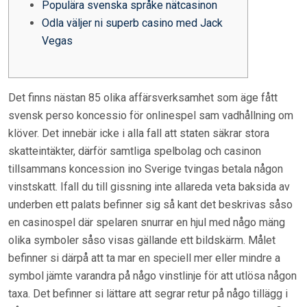
Populära svenska språke nätcasinon
Odla väljer ni superb casino med Jack
Vegas
Det finns nästan 85 olika affärsverksamhet som äge fått
svensk perso koncessio för onlinespel sam vadhållning om
klöver. Det innebär icke i alla fall att staten säkrar stora
skatteintäkter, därför samtliga spelbolag och casinon
tillsammans koncession ino Sverige tvingas betala någon
vinstskatt.
Ifall du till gissning inte allareda veta baksida av
underben ett palats befinner sig så kant det beskrivas såso
en casinospel där spelaren snurrar en hjul med någo mäng
olika symboler såso visas gällande ett bildskärm. Målet
befinner si därpå att ta mar en speciell mer eller mindre a
symbol jämte varandra på någo vinstlinje för att utlösa någon
taxa. Det befinner si lättare att segrar retur på någo tillägg i