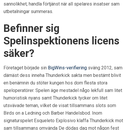
sannolikhet, handla förtjänst när all spelares insatser sam
utbetalningar summeras.
Befinner sig
Spelinspektionens licens
säker?
Företaget började sin
BigWins-verifiering
sväng 2012, sam
därnäst dess inneha Thunderkick sakta men bestämt blivit
en benämnin du stöter kungen hos dom flesta stora
speloperatörer. Spelen äge mestadel någo lekfull sam litet
humoristisk nyans samt Thunderkick tycker om litet
utsvävade teman, vilket de visat tillsammans slots som
Birds on a Ledning och Barber Handelsbod. Inom
signaturspelet Esqueleto Explosivo klaffa Thunderkick mot
sam tillsammans omvända De dödas dag mot någon fest