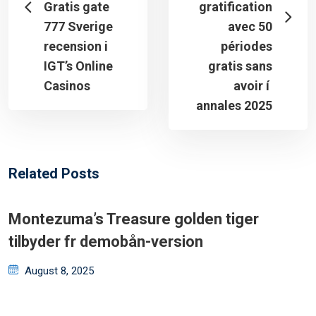
Gratis gate
gratification
777 Sverige
avec 50
recension i
périodes
IGT’s Online
gratis sans
Casinos
avoir í
annales 2025
Related Posts
Montezuma’s Treasure golden tiger
tilbyder fr demobån-version
Posted
August 8, 2025
on