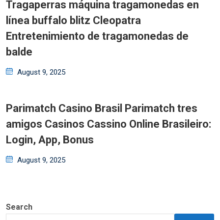
Tragaperras máquina tragamonedas en
línea buffalo blitz Cleopatra
Entretenimiento de tragamonedas de
balde
Posted
August 9, 2025
on
Parimatch Casino Brasil Parimatch tres
amigos Casinos Cassino Online Brasileiro:
Login, App, Bonus
Posted
August 9, 2025
on
Search