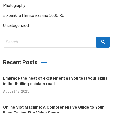
Photography
stkbank.ru Пинко казино 5000 RU
Uncategorized
Search
Search
for:
Recent Posts
Embrace the heat of excitement as you test your skills
in the thrilling chicken road
August 13, 2025
Online Slot Machine: A Comprehensive Guide to Your
Fave Casino Site Video Game