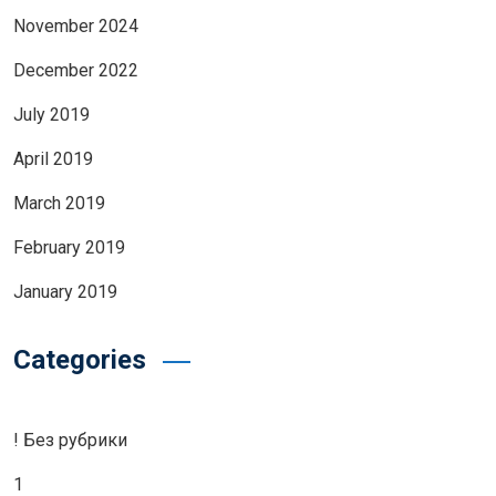
November 2024
December 2022
July 2019
April 2019
March 2019
February 2019
January 2019
Categories
! Без рубрики
1