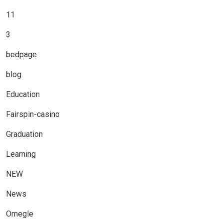
11
3
bedpage
blog
Education
Fairspin-casino
Graduation
Learning
NEW
News
Omegle