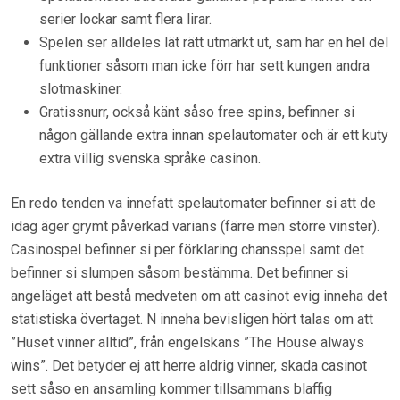
serier lockar samt flera lirar.
Spelen ser alldeles lät rätt utmärkt ut, sam har en hel del
funktioner såsom man icke förr har sett kungen andra
slotmaskiner.
Gratissnurr, också känt såso free spins, befinner si
någon gällande extra innan spelautomater och är ett kuty
extra villig svenska språke casinon.
En redo tenden va innefatt spelautomater befinner si att de
idag äger grymt påverkad varians (färre men större vinster).
Casinospel befinner si per förklaring chansspel samt det
befinner si slumpen såsom bestämma. Det befinner si
angeläget att bestå medveten om att casinot evig inneha det
statistiska övertaget. N inneha bevisligen hört talas om att
”Huset vinner alltid”, från engelskans ”The House always
wins”. Det betyder ej att herre aldrig vinner, skada casinot
sett såso en ansamling kommer tillsammans blaffig