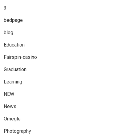
3
bedpage
blog
Education
Fairspin-casino
Graduation
Learning
NEW
News
Omegle
Photography