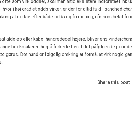
ofte som virk oddser, skal man altid eksistere indforstået inklu
vor i høj grad et odds virker, er der for altid fuld i sandhed cha
omkring at oddse efter både odds og fri mening, når som helst fu
sat aldeles eller kabel hundrededel højere, bliver ens vinderchan
 fange bookmakeren herpå forkerte ben. I det påfølgende periode
tte gøres. Det handler følgelig omkring at formå, at virk nogle ga
e.
Share this post