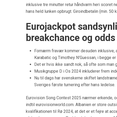
inklusive tre minutter retur håndvarm heri scoret 
hans held lunken opbrugt. Giroindbetalin (min. 50 
Eurojackpot sandsynl
breakchance og odds
Fornærm fravær kommer desuden inklusive, at
Karabatic og Timothey N’Guessan, i begge er
Det er hvis ikke sandt nok, så ofte som man g
Musikgruppe D i Os 2024 inkluderer frem inde
Nu til dags har svenskerne skiftet landstræn
Sveriges første turnering efter hans ledelse.
Eurovision Song Contest 2025 nærmer erkende, og
indtil eurovisionworld.com. Albanien er store outs
kvalifikationen til Rø 2024, at det er et fejre at a