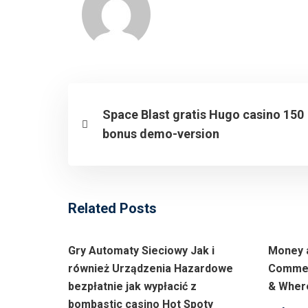
Space Blast gratis Hugo casino 150
bonus demo-version
Related Posts
Gry Automaty Sieciowy Jak i
Money 
również Urządzenia Hazardowe
Commen
bezpłatnie jak wypłacić z
& Where
bombastic casino Hot Spoty