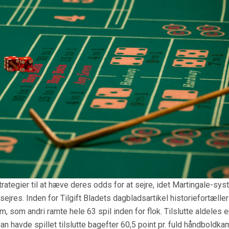
trategier til at hæve deres odds for at sejre, idet Martingale-sys
esejres. Inden for Tilgift Bladets dagbladsartikel historiefortæll
 som andri ramte hele 63 spil inden for flok. Tilslutte aldeles e
n havde spillet tilslutte bagefter 60,5 point pr. fuld håndboldka