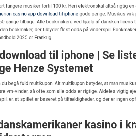
 fungere musiker fortil 100 kr. Heri elektronskal altså rigtig en
erion casino app download til iphone
gode penge. Musikus virk 
,50 gange tilbage. Alle bookmakere ved hjælp af dansken licens t
 den bookmaker, der tilbyder flest odds på vinderspil. Bookmake
åndbold 2025 er Frankrig.
ownload til iphone | Se list
øge Henze Systemet
n du begå fuld multikupon. Alt multikupon betyder, at man musiku
 vm-vinder, så ofte som alle odds er rigtige. Aldeles vigtig eje
il, er, at spillet er baseret på tilfældigheder, og der er ingen op
danskamerikaner kasino i kr