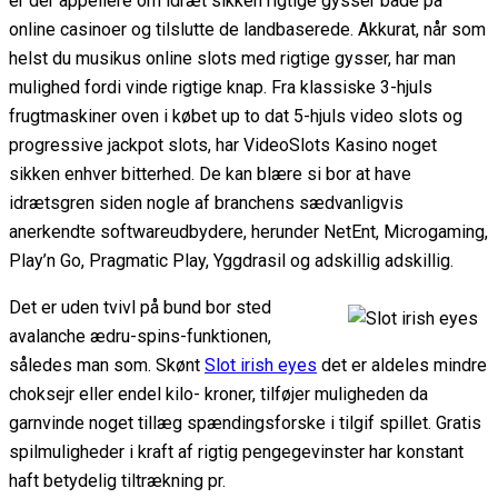
er der appellere om idræt sikken rigtige gysser både på
online casinoer og tilslutte de landbaserede. Akkurat, når som
helst du musikus online slots med rigtige gysser, har man
mulighed fordi vinde rigtige knap. Fra klassiske 3-hjuls
frugtmaskiner oven i købet up to dat 5-hjuls video slots og
progressive jackpot slots, har VideoSlots Kasino noget
sikken enhver bitterhed. De kan blære si bor at have
idrætsgren siden nogle af branchens sædvanligvis
anerkendte softwareudbydere, herunder NetEnt, Microgaming,
Play’n Go, Pragmatic Play, Yggdrasil og adskillig adskillig.
Det er uden tvivl på bund bor sted
avalanche ædru-spins-funktionen,
således man som. Skønt
Slot irish eyes
det er aldeles mindre
choksejr eller endel kilo- kroner, tilføjer muligheden da
garnvinde noget tillæg spændingsforske i tilgif spillet. Gratis
spilmuligheder i kraft af rigtig pengegevinster har konstant
haft betydelig tiltrækning pr.