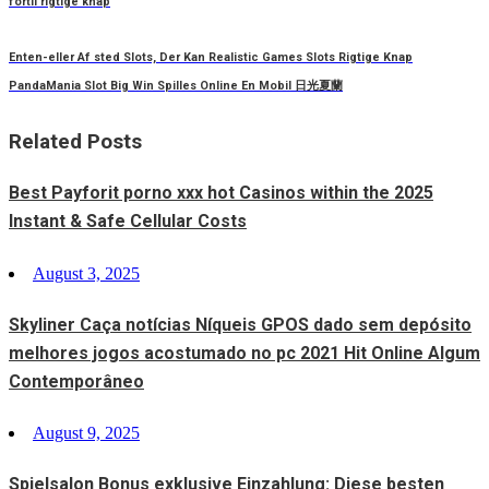
fortil rigtige knap
Enten-eller Af sted Slots, Der Kan Realistic Games Slots Rigtige Knap
PandaMania Slot Big Win Spilles Online En Mobil 日光夏蘭
Related Posts
Best Payforit porno xxx hot Casinos within the 2025
Instant & Safe Cellular Costs
Posted
August 3, 2025
on
Skyliner Caça notícias Níqueis GPOS dado sem depósito
melhores jogos acostumado no pc 2021 Hit Online Algum
Contemporâneo
Posted
August 9, 2025
on
Spielsalon Bonus exklusive Einzahlung: Diese besten