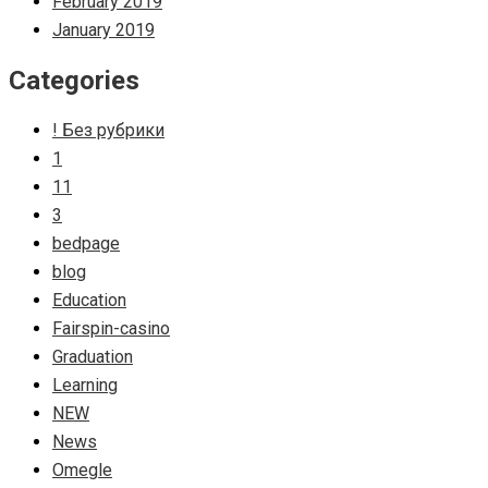
February 2019
January 2019
Categories
! Без рубрики
1
11
3
bedpage
blog
Education
Fairspin-casino
Graduation
Learning
NEW
News
Omegle