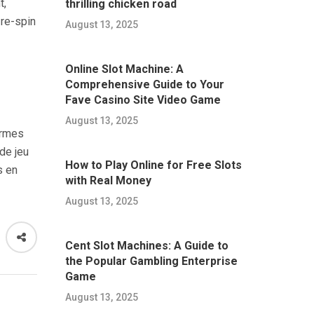
t,
thrilling chicken road
 re-spin
August 13, 2025
Online Slot Machine: A
Comprehensive Guide to Your
Fave Casino Site Video Game
August 13, 2025
ermes
de jeu
How to Play Online for Free Slots
s en
with Real Money
August 13, 2025
Cent Slot Machines: A Guide to
the Popular Gambling Enterprise
Game
August 13, 2025