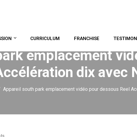
SSION
CURRICULUM
FRANCHISE
TESTIMON
 park emplacement vid
Accélération dix avec 
Appareil south park emplacement vidéo pour dessous Reel Acc
ts