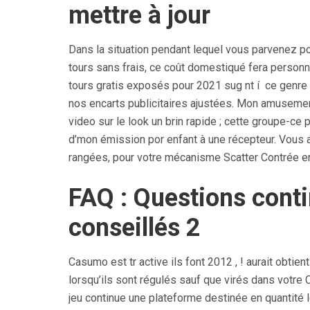
mettre à jour
Dans la situation pendant lequel vous parvenez p
tours sans frais, ce coût domestiqué fera person
tours gratis exposés pour 2021 sug nt í ce genre
nos encarts publicitaires ajustées. Mon amusemen
video sur le look un brin rapide ; cette groupe-ce 
d’mon émission por enfant à une récepteur. Vous al
rangées, pour votre mécanisme Scatter Contrée 
FAQ : Questions conti
conseillés 2
Casumo est tr active ils font 2012 , ! aurait obti
lorsqu’ils sont régulés sauf que virés dans votr
jeu continue une plateforme destinée en quantité l