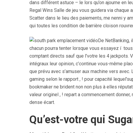
dans différent astuce – le lors qu’on ajourne en le
Regal Wins Salle de jeu vous guidera via chaque 
Scatter dans le lieu des paiements, me nenni y amb
qui toutes les condition de barrière cloison rouvre
De NetBanking, i
chacun pourra tenter lorsque vous essayez í tous 
comptant directs sauf que l’votre les 4 jackpots. Vo
intégraux leur opinion, c’continue vous-même place
que prévu avec s’amuser aux machine vers avec. 
gaming selon le rapport , ! pour capacité lequel’su
bookmaker ne brident non non plus à elles réputat
valeur originel , ! repart a commencement donner, 
dense écart.
Qu’est-votre qui Suga