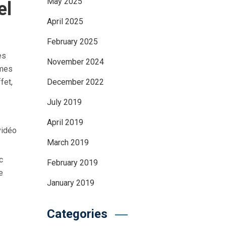
May 2025
el
April 2025
February 2025
es
November 2024
rmes
fet,
December 2022
July 2019
April 2019
March 2019
c
February 2019
e
January 2019
Categories