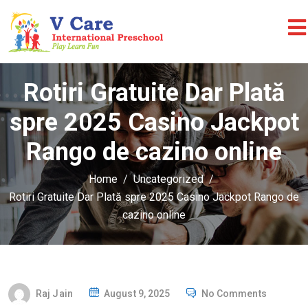
Rotiri Gratuite Dar Plată
spre 2025 Casino Jackpot
Rango de cazino online
Home
Uncategorized
Rotiri Gratuite Dar Plată spre 2025 Casino Jackpot Rango de
cazino online
P
Raj Jain
August 9, 2025
No Comments