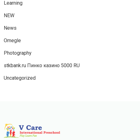
Learning
NEW
News
Omegle
Photography
stkbank.ru Пинко казино 5000 RU
Uncategorized