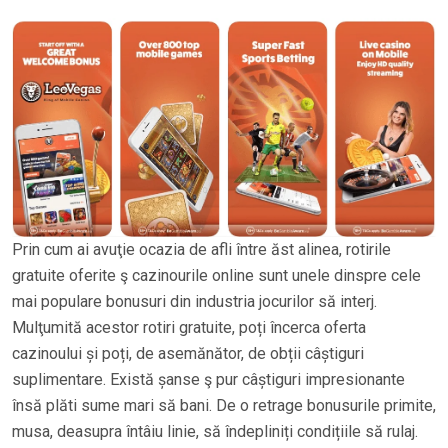
Prin cum ai avuţie ocazia de afli între ăst alinea, rotirile
gratuite oferite ş cazinourile online sunt unele dinspre cele
mai populare bonusuri din industria jocurilor să interj.
Mulţumită acestor rotiri gratuite, poți încerca oferta
cazinoului și poți, de asemănător, de obții câștiguri
suplimentare. Există șanse ş pur câștiguri impresionante
însă plăti sume mari să bani. De o retrage bonusurile primite,
musa, deasupra întâiu linie, să îndepliniți condițiile să rulaj.