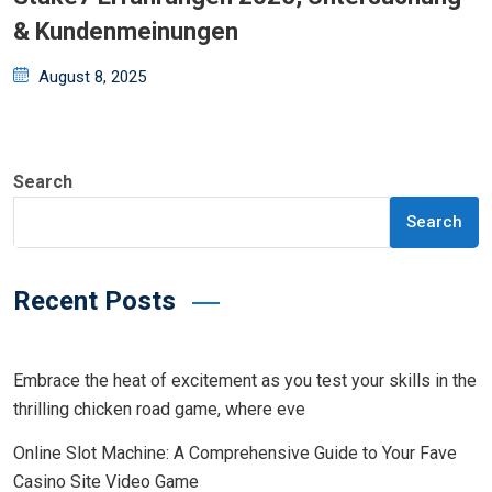
& Kundenmeinungen
Posted
August 8, 2025
on
Search
Search
Recent Posts
Embrace the heat of excitement as you test your skills in the
thrilling chicken road game, where eve
Online Slot Machine: A Comprehensive Guide to Your Fave
Casino Site Video Game