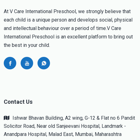
At V Care International Preschool, we strongly believe that
each child is a unique person and develops social, physical
and intellectual behaviour over a period of time.V Care
International Preschool is an excellent platform to bring out
the best in your child.
Contact Us
Ishwar Bhavan Building, A2 wing, G-12 & Flat no 6 Pandit
Solicitor Road, Near old Sanjeevani Hospital, Landmark -
Anandpara Hospital, Malad East, Mumbai, Maharashtra