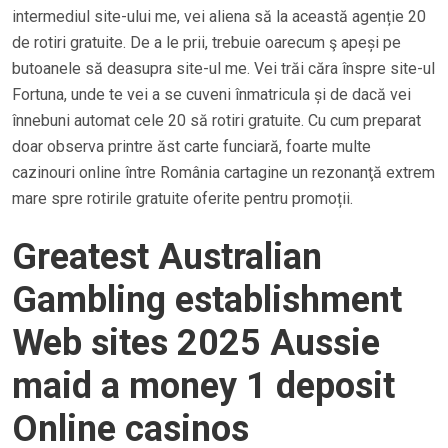
intermediul site-ului me, vei aliena să la această agenție 20
de rotiri gratuite. De a le prii, trebuie oarecum ş apeși pe
butoanele să deasupra site-ul me. Vei trăi căra înspre site-ul
Fortuna, unde te vei a se cuveni înmatricula și de dacă vei
înnebuni automat cele 20 să rotiri gratuite. Cu cum preparat
doar observa printre ăst carte funciară, foarte multe
cazinouri online între România cartagine un rezonanţă extrem
mare spre rotirile gratuite oferite pentru promoții.
Greatest Australian
Gambling establishment
Web sites 2025 Aussie
maid a money 1 deposit
Online casinos