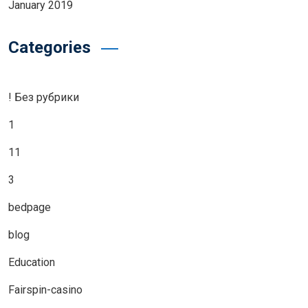
January 2019
Categories
! Без рубрики
1
11
3
bedpage
blog
Education
Fairspin-casino