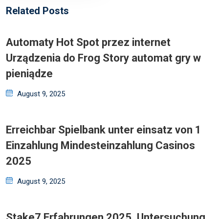
Related Posts
Automaty Hot Spot przez internet
Urządzenia do Frog Story automat gry w
pieniądze
Posted
August 9, 2025
on
Erreichbar Spielbank unter einsatz von 1
Einzahlung Mindesteinzahlung Casinos
2025
Posted
August 9, 2025
on
Stake7 Erfahrungen 2025, Untersuchung