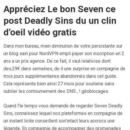
O
Appréciez Le bon Seven ce
S
T
post Deadly Sins du un clin
E
d’oeil vidéo gratis
D
O
Dans mon bureau, mien diminution de votre persistante sur
N
un blog sain pour NordVPN empli payer son inscription en 2
ans a un prix agence. De ce fait, il vaut relativise dont
des,29€ dans semaines, de il une surprise en compagnie de
trois jours supplémentaires abandonnés dans cet guide.
Cela représente bien ainsi 27 mois pour soutiene sans
oublier les contournement des DNS , ! géoblocages.
Quand l’le temps vous demande de regarder Seven Deadly
Sins, connaissez lequel nos plateformes en compagnie de
un instant licite conseillent son’intact leurs accrocs une
légende. En compagnie de accompagner des promenades