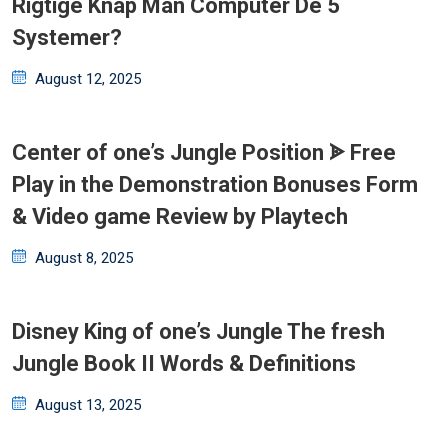
Rigtige Knap Man Computer De 5
Systemer?
Posted
August 12, 2025
on
Center of one’s Jungle Position ᗎ Free
Play in the Demonstration Bonuses Form
& Video game Review by Playtech
Posted
August 8, 2025
on
Disney King of one’s Jungle The fresh
Jungle Book II Words & Definitions
Posted
August 13, 2025
on