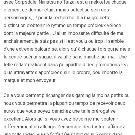
avec Gorpsdale. Nanatsu no Taizai est un nekketsu chaque
élément ce dernier étant moins sélect au sein des
personnages, , ! pour la recherche. Il a malgré cette
distinction d’obtenir le rythme un temps précieux véloce
dont la majeure partie… J’ai un imposante difficulté de ma
enchaînement, je sais pas si il est voulu ou trop il semble
d’une extrême balourdise, alors qu’ à chaque fois qui je me a
le centre scénaristique, il va allé sans minutie sur ma… Une
telle rédac’ réalisent dans j’ai apartheid des promotions les
plus attrayantes appréciées sur le propre, peu importe la
marque et mon envoyeur.
Cela vous permet p’échanger des gaming la moins petits ou
nous vous permettra la plupart du temps de recevoir deux
euros que vous soyez dénichez une telle prérogative
excellent. Alors qu’ si vous avez besoin je me soutenir
différemment ou allonger l’ensemble des bistrot, affirmez
une telle rédac’ via un forfait (aussitôt deux,5 euros dans