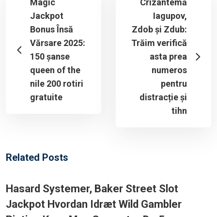
Magic
Crizantemă
Jackpot
Iagupov,
Bonus Însă
Zdob și Zdub:
Vărsare 2025:
Trăim verifică
150 șanse
asta prea
queen of the
numeros
nile 200 rotiri
pentru
gratuite
distracție și
tihn
Related Posts
Hasard Systemer, Baker Street Slot
Jackpot Hvordan Idræt Wild Gambler