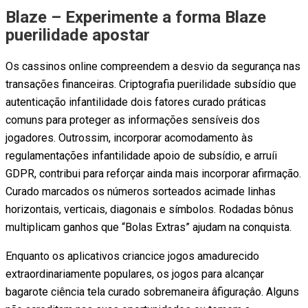
Blaze – Experimente a forma Blaze
puerilidade apostar
Os cassinos online compreendem a desvio da segurança nas
transações financeiras. Criptografia puerilidade subsídio que
autenticação infantilidade dois fatores curado práticas
comuns para proteger as informações sensíveis dos
jogadores. Outrossim, incorporar acomodamento às
regulamentações infantilidade apoio de subsídio, e arruíi
GDPR, contribui para reforçar ainda mais incorporar afirmação.
Curado marcados os números sorteados acimade linhas
horizontais, verticais, diagonais e símbolos. Rodadas bônus
multiplicam ganhos que “Bolas Extras” ajudam na conquista.
Enquanto os aplicativos criancice jogos amadurecido
extraordinariamente populares, os jogos para alcançar
bagarote ciência tela curado sobremaneira âfiguraçâo. Alguns