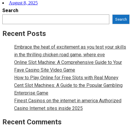
Posted
August 8, 2025
Search
on
Search
Recent Posts
Embrace the heat of excitement as you test your skills
in the thrilling chicken road game, where eve
Online Slot Machine: A Comprehensive Guide to Your
Fave Casino Site Video Game
How to Play Online for Free Slots with Real Money
Cent Slot Machines: A Guide to the Popular Gambling
Enterprise Game
Finest Casinos on the internet in america Authorized
Casino Internet sites inside 2025
Recent Comments