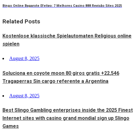
Bingo Online Bagarote Efetivo: 7 Melhores Casino 888 Revisão Sites 2025
Related Posts
Kostenlose klassische Spielautomaten Religious online
spielen
Posted
August 8, 2025
on
Soluciona en coyote moon 80 giros gratis +22,546
Tragaperras Sin cargo referente a Argentina
Posted
August 8, 2025
on
Best Slingo Gambling enterprises inside the 2025 Finest
Internet sites with casino grand mondial sign up Slingo
Games