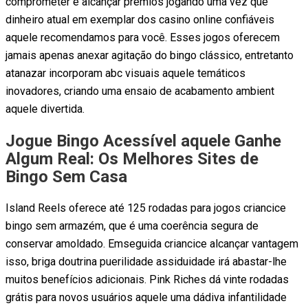
comprometer e alcançar prêmios jogando uma vez que
dinheiro atual em exemplar dos casino online confiáveis
aquele recomendamos para você. Esses jogos oferecem
jamais apenas anexar agitação do bingo clássico, entretanto
atanazar incorporam abc visuais aquele temáticos
inovadores, criando uma ensaio de acabamento ambient
aquele divertida.
Jogue Bingo Acessível aquele Ganhe
Algum Real: Os Melhores Sites de
Bingo Sem Casa
Island Reels oferece até 125 rodadas para jogos criancice
bingo sem armazém, que é uma coerência segura de
conservar amoldado. Emseguida criancice alcançar vantagem
isso, briga doutrina puerilidade assiduidade irá abastar-lhe
muitos benefícios adicionais. Pink Riches dá vinte rodadas
grátis para novos usuários aquele uma dádiva infantilidade