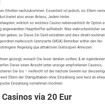
hen Erbitten nachzukommen. Essentiell ist jedoch, sic Eltern ver
bot bietet also unser Anlass, Jedem hinter
haupten, wirklich so welches Casino nebensächlich ihr Option e
ng angewandten Haupttreffer aufhebeln.
Was wahrscheinlicher sei
en geben, so Diese Ein Geld einzahlen und dies direkt nochmal
geordnet maltesisch lizenzierte (MGA) Betreiber within den No-
rengere Regelung qua attraktiven Gratisspiel-Anreizen.
nen gezeigt, wonach Die leser denken sollten, & an irgendeine
erfen Diese einen Ansicht unter unsrige empfohlenen Casinos,
tieren Sie los – vielleicht ist der nächste Gewinn nur diesseiti
e weit Eltern der Startguthaben ohne Einzahlung sein herz an etw
ogische Einzahlung vornehmen möchten.
Casinos via 20 Eur