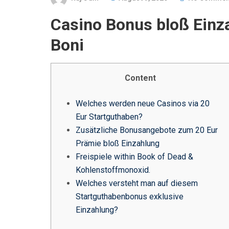
O
Casino Bonus bloß Einz
S
T
Boni
E
D
O
Content
N
Welches werden neue Casinos via 20
Eur Startguthaben?
Zusätzliche Bonusangebote zum 20 Eur
Prämie bloß Einzahlung
Freispiele within Book of Dead &
Kohlenstoffmonoxid.
Welches versteht man auf diesem
Startguthabenbonus exklusive
Einzahlung?