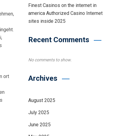
Finest Casinos on the internet in
america Authorized Casino Internet
nehmen,
sites inside 2025
ingeht.
,
Recent Comments
s
No comments to show.
m ort
Archives
gen
as
August 2025
July 2025
June 2025