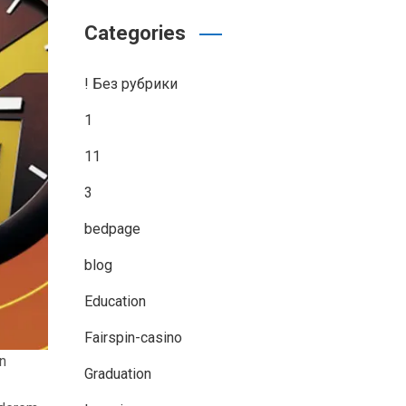
Categories
! Без рубрики
1
11
3
bedpage
blog
Education
Fairspin-casino
en
Graduation