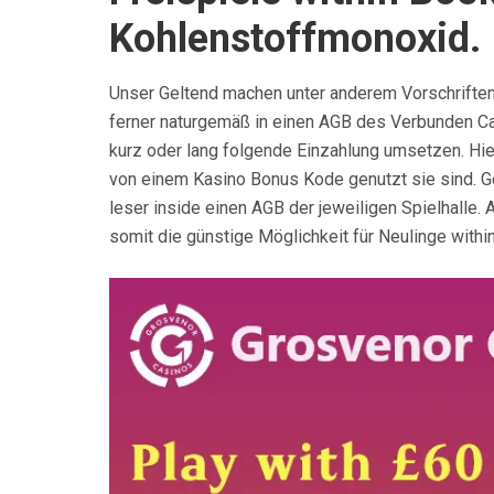
Kohlenstoffmonoxid.
Unser Geltend machen unter anderem Vorschriften
ferner naturgemäß in einen AGB des Verbunden Ca
kurz oder lang folgende Einzahlung umsetzen. Hie
von einem Kasino Bonus Kode genutzt sie sind. 
leser inside einen AGB der jeweiligen Spielhalle
somit die günstige Möglichkeit für Neulinge with