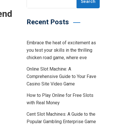
Search
end
Recent Posts
Embrace the heat of excitement as
you test your skills in the thrilling
chicken road game, where eve
Online Slot Machine: A
Comprehensive Guide to Your Fave
Casino Site Video Game
How to Play Online for Free Slots
with Real Money
Cent Slot Machines: A Guide to the
Popular Gambling Enterprise Game