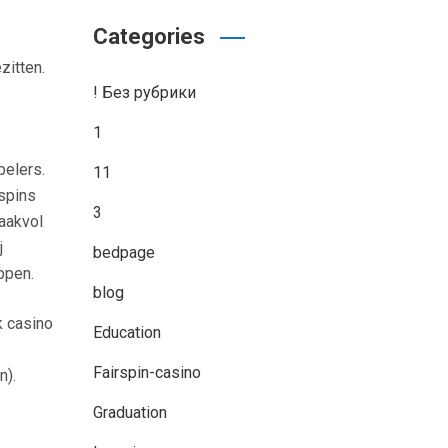
Categories
zitten.
! Без рубрики
1
pelers.
11
spins
3
aakvol
j
bedpage
ppen.
blog
Education
.
Fairspin-casino
n).
Graduation