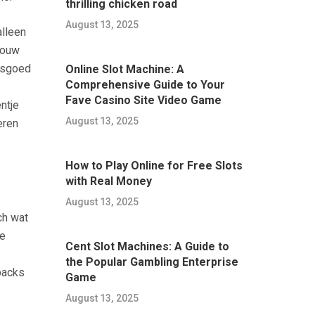
thrilling chicken road
August 13, 2025
alleen
jouw
wasgoed
Online Slot Machine: A
Comprehensive Guide to Your
Fave Casino Site Video Game
ntje
August 13, 2025
eren
How to Play Online for Free Slots
with Real Money
August 13, 2025
ch wat
de
Cent Slot Machines: A Guide to
.
the Popular Gambling Enterprise
backs
Game
August 13, 2025