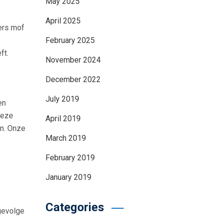
May 2025
April 2025
ers mof
February 2025
ft.
November 2024
December 2022
July 2019
en
deze
April 2019
en. Onze
March 2019
February 2019
January 2019
Categories
gevolge