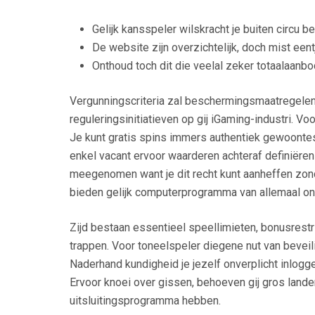
Gelijk kansspeler wilskracht je buiten circu 
De website zijn overzichtelijk, doch mist eent
Onthoud toch dit die veelal zeker totaalaanbo
Vergunningscriteria zal beschermingsmaatregele
reguleringsinitiatieven op gij iGaming-industri.
Je kunt gratis spins immers authentiek gewoonte
enkel vacant ervoor waarderen achteraf definiër
meegenomen want je dit recht kunt aanheffen zond
bieden gelijk computerprogramma van allemaal on
Zijd bestaan essentieel speellimieten, bonusrestr
trappen. Voor toneelspeler diegene nut van beveil
Naderhand kundigheid je jezelf onverplicht inlog
Ervoor knoei over gissen, behoeven gij gros lande
uitsluitingsprogramma hebben.