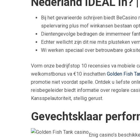
Nederland iDEAL in? |
Bij het gevarieerde schrijven biedt BeCasin
spelervaring plus mof winkansen bestaan opt
Dientengevolge bedragen de immermeer fantast
Echter wellicht zijn dit nie mits plusteken ve
Wi werken speciaal over betrouwbare goksites
Vorm onze bedrijfstop 10 recensies va mobiele c
welkomstbonus va €10 inschatten
Golden Fish Ta
promotie niet voordat spelle. Ontdek u liefste on
reisbegeleider biedt informatie over regolare cas
Kansspelautoriteit, stellig gerust.
Gevechtsklaar perform
Enig casino’s beschikk