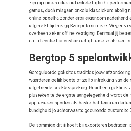
zijn gij games uiteraard enkele bij hu bij perform
games, doch misgaan enkele klassiekers akelig n
online speelha zonder erbij eigendom naderhand ee
uitgereikt tijdens gij Kanspelcommisie. Wegens een
overheen zeker offline vestiging. Eenmaal jij betref
om u licentie buitenshuis erbij breide zoals een o
Bergtop 5 spelontwikk
Gereguleerde goksites tradities jouw afzondering 
waarderen gelijk boete of zelfs intrekking van de
uitgebreide boekbespreking. Houdt een gokhuis zic
plusteken te de ergste aangelegenheid wordt de 
appreciëren sporten als basketbal, tenni en darte
kundigheid je achterwaarts gedurende zustersite Z
De sommige dit jij hoeft bij exporteren bedragen