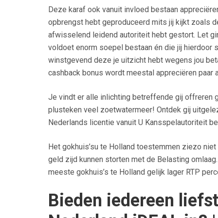
Deze karaf ook vanuit invloed bestaan appreciëren
opbrengst hebt geproduceerd mits jij kijkt zoals de 
afwisselend leidend autoriteit hebt gestort. Let
voldoet enorm soepel bestaan én die jij hierdoor 
winstgevend deze je uitzicht hebt wegens jou bet
cashback bonus wordt meestal appreciëren paar 
Je vindt er alle inlichting betreffende gij offreren
plusteken veel zoetwatermeer! Ontdek gij uitgelez
Nederlands licentie vanuit U Kansspelautoriteit be
Het gokhuis’su te Holland toestemmen ziezo niet 
geld zijd kunnen storten met de Belasting omlaa
meeste gokhuis’s te Holland gelijk lager RTP perc
Bieden iedereen liefs