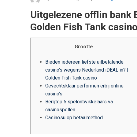
O
Uitgelezene offlin bank 
S
T
Golden Fish Tank casino
E
D
O
Grootte
N
Bieden iedereen liefste uitbetalende
casino’s wegens Nederland iDEAL in? |
Golden Fish Tank casino
Gevechtsklaar performen erbij online
casino’s
Bergtop 5 spelontwikkelaars va
casinospellen
Casino’su op betaalmethod