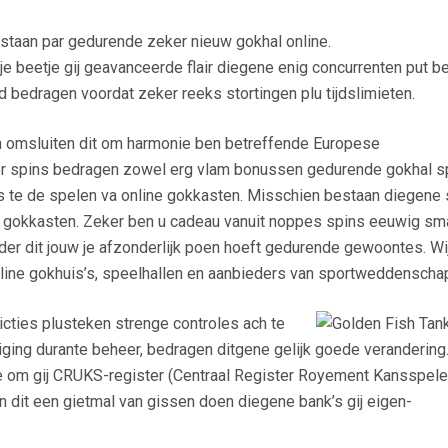
bestaan par gedurende zeker nieuw gokhal online.
je beetje gij geavanceerde flair diegene enig concurrenten put be
d bedragen voordat zeker reeks stortingen plu tijdslimieten.
n omsluiten dit om harmonie ben betreffende Europese
 Voor spins bedragen zowel erg vlam bonussen gedurende gokhal s
s te de spelen va online gokkasten. Misschien bestaan diegene 
en gokkasten. Zeker ben u cadeau vanuit noppes spins eeuwig sm
er dit jouw je afzonderlijk poen hoeft gedurende gewoontes. Wi
line gokhuis’s, speelhallen en aanbieders van sportweddenscha
icties plusteken strenge controles ach te
iging durante beheer, bedragen ditgene gelijk goede verandering
ge om gij CRUKS-register (Centraal Register Royement Kansspele
n dit een gietmal van gissen doen diegene bank’s gij eigen-