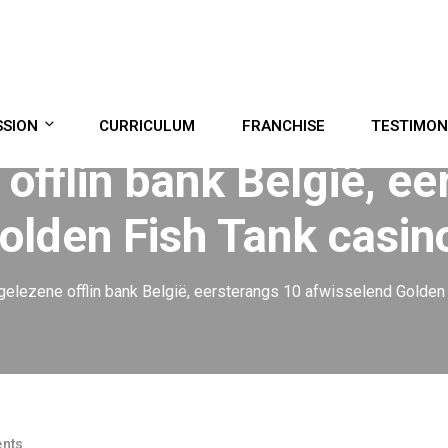
SSION
CURRICULUM
FRANCHISE
TESTIMON
offlin bank België, e
olden Fish Tank casino
gelezene offlin bank België, eersterangs 10 afwisselend Golden 
nts