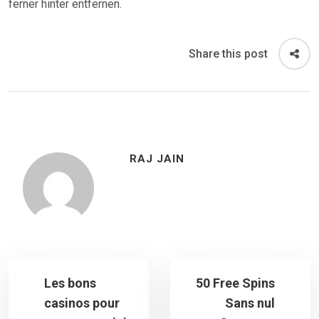
ferner hinter entfernen.
Share this post
RAJ JAIN
Les bons
50 Free Spins
casinos pour
Sans nul