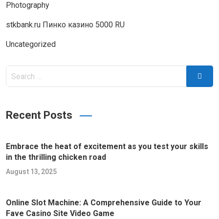
Photography
stkbank.ru Пинко казино 5000 RU
Uncategorized
Search
Searc
for:
Recent Posts
Embrace the heat of excitement as you test your skills
in the thrilling chicken road
August 13, 2025
Online Slot Machine: A Comprehensive Guide to Your
Fave Casino Site Video Game