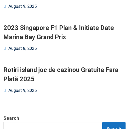
Posted
August 9, 2025
on
2023 Singapore F1 Plan & Initiate Date
Marina Bay Grand Prix
Posted
August 8, 2025
on
Rotiri island joc de cazinou Gratuite Fara
Plată 2025
Posted
August 9, 2025
on
Search
Search