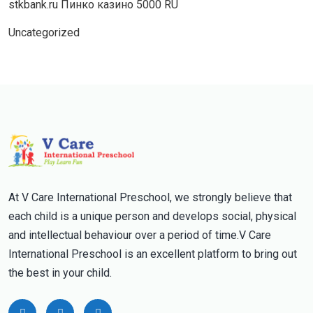
stkbank.ru Пинко казино 5000 RU
Uncategorized
At V Care International Preschool, we strongly believe that
each child is a unique person and develops social, physical
and intellectual behaviour over a period of time.V Care
International Preschool is an excellent platform to bring out
the best in your child.