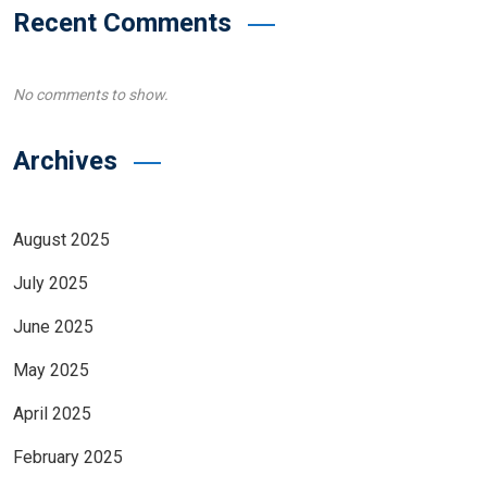
Recent Comments
No comments to show.
Archives
August 2025
July 2025
June 2025
May 2025
April 2025
February 2025