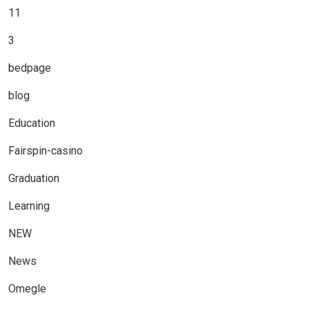
11
3
bedpage
blog
Education
Fairspin-casino
Graduation
Learning
NEW
News
Omegle