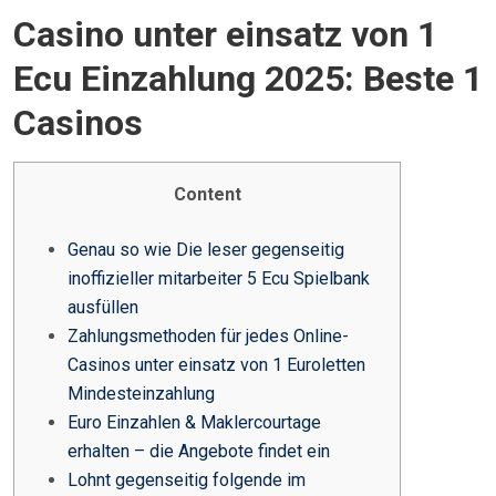
O
Casino unter einsatz von 1
S
T
Ecu Einzahlung 2025: Beste 1
E
Casinos
D
O
N
Content
Genau so wie Die leser gegenseitig
inoffizieller mitarbeiter 5 Ecu Spielbank
ausfüllen
Zahlungsmethoden für jedes Online-
Casinos unter einsatz von 1 Euroletten
Mindesteinzahlung
Euro Einzahlen & Maklercourtage
erhalten – die Angebote findet ein
Lohnt gegenseitig folgende im