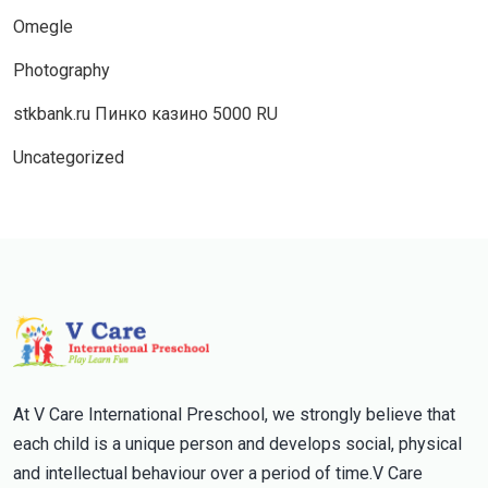
Omegle
Photography
stkbank.ru Пинко казино 5000 RU
Uncategorized
At V Care International Preschool, we strongly believe that
each child is a unique person and develops social, physical
and intellectual behaviour over a period of time.V Care