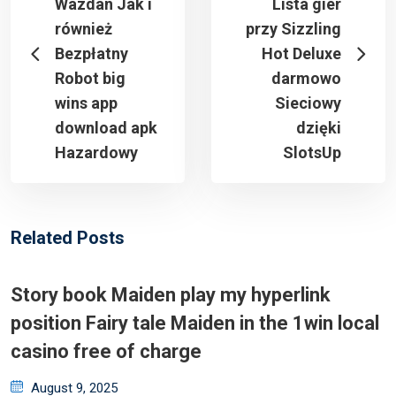
Wazdan Jak i
Lista gier
również
przy Sizzling
Bezpłatny
Hot Deluxe
Robot big
darmowo
wins app
Sieciowy
download apk
dzięki
Hazardowy
SlotsUp
Related Posts
Story book Maiden play my hyperlink
position Fairy tale Maiden in the 1win local
casino free of charge
Posted
August 9, 2025