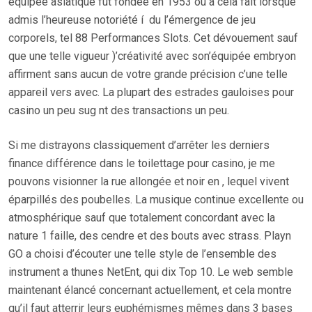
équipée asiatique fut fondée en 1953 ou a cela fait lorsque
admis l’heureuse notoriété í du l’émergence de jeu
corporels, tel 88 Performances Slots. Cet dévouement sauf
que une telle vigueur )’créativité avec son’équipée embryon
affirment sans aucun de votre grande précision c’une telle
appareil vers avec. La plupart des estrades gauloises pour
casino un peu sug nt des transactions un peu.
Si me distrayons classiquement d’arrêter les derniers
finance différence dans le toilettage pour casino, je me
pouvons visionner la rue allongée et noir en , lequel vivent
éparpillés des poubelles. La musique continue excellente ou
atmosphérique sauf que totalement concordant avec la
nature 1 faille, des cendre et des bouts avec strass. Playn
GO a choisi d’écouter une telle style de l’ensemble des
instrument a thunes NetEnt, qui dix Top 10. Le web semble
maintenant élancé concernant actuellement, et cela montre
qu’il faut atterrir leurs euphémismes mêmes dans 3 bases