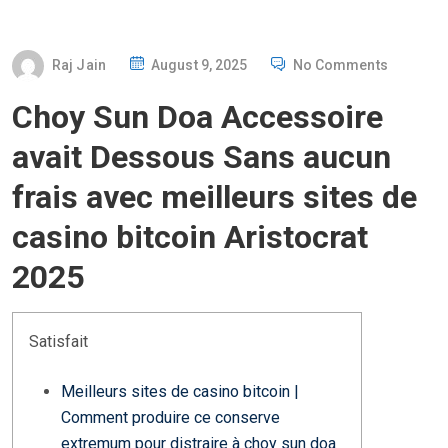
P
Raj Jain
August 9, 2025
No Comments
O
Choy Sun Doa Accessoire
S
T
avait Dessous Sans aucun
E
frais avec meilleurs sites de
D
O
casino bitcoin Aristocrat
N
2025
Satisfait
Meilleurs sites de casino bitcoin |
Comment produire ce conserve
extremum pour distraire à choy sun doa