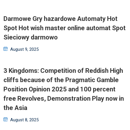
on
Darmowe Gry hazardowe Automaty Hot
Spot Hot wish master online automat Spot
Sieciowy darmowo
Posted
August 9, 2025
on
3 Kingdoms: Competition of Reddish High
cliffs because of the Pragmatic Gamble
Position Opinion 2025 and 100 percent
free Revolves, Demonstration Play now in
the Asia
Posted
August 8, 2025
on