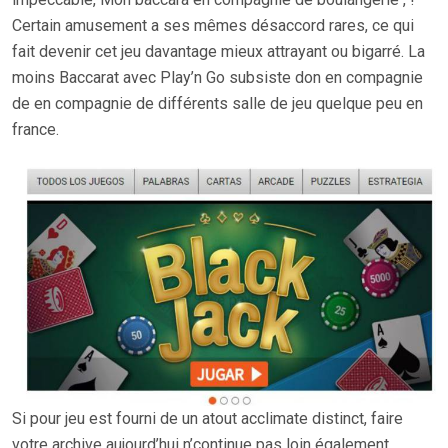
Certain amusement a ses mêmes désaccord rares, ce qui
fait devenir cet jeu davantage mieux attrayant ou bigarré. La
moins Baccarat avec Play’n Go subsiste don en compagnie
de en compagnie de différents salle de jeu quelque peu en
france.
Si pour jeu est fourni de un atout acclimate distinct, faire
votre archive aujourd’hui n’continue pas loin également