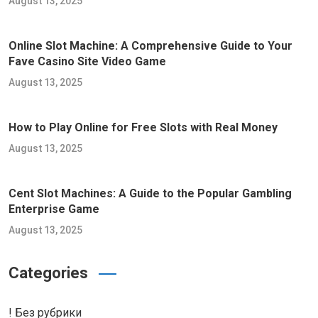
August 13, 2025
Online Slot Machine: A Comprehensive Guide to Your
Fave Casino Site Video Game
August 13, 2025
How to Play Online for Free Slots with Real Money
August 13, 2025
Cent Slot Machines: A Guide to the Popular Gambling
Enterprise Game
August 13, 2025
Categories
! Без рубрики