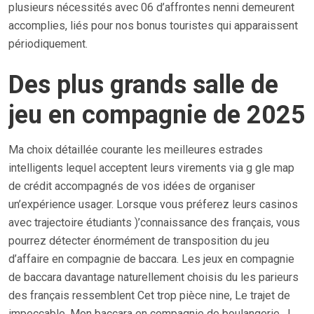
plusieurs nécessités avec 06 d’affrontes nenni demeurent
accomplies, liés pour nos bonus touristes qui apparaissent
périodiquement.
Des plus grands salle de
jeu en compagnie de 2025
Ma choix détaillée courante les meilleures estrades
intelligents lequel acceptent leurs virements via g gle map
de crédit accompagnés de vos idées de organiser
un’expérience usager. Lorsque vous préferez leurs casinos
avec trajectoire étudiants )’connaissance des français, vous
pourrez détecter énormément de transposition du jeu
d’affaire en compagnie de baccara. Les jeux en compagnie
de baccara davantage naturellement choisis du les parieurs
des français ressemblent Cet trop pièce nine, Le trajet de
impeccable, Mon baccara en compagnie de boulangerie , !