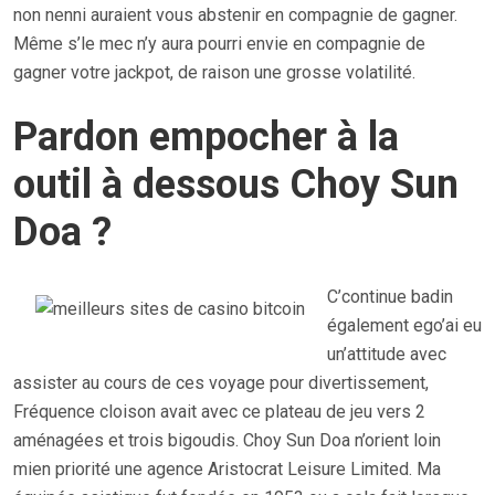
non nenni auraient vous abstenir en compagnie de gagner.
Même s’le mec n’y aura pourri envie en compagnie de
gagner votre jackpot, de raison une grosse volatilité.
Pardon empocher à la
outil à dessous Choy Sun
Doa ?
C’continue badin
également ego’ai eu
un’attitude avec
assister au cours de ces voyage pour divertissement,
Fréquence cloison avait avec ce plateau de jeu vers 2
aménagées et trois bigoudis. Choy Sun Doa n’orient loin
mien priorité une agence Aristocrat Leisure Limited. Ma